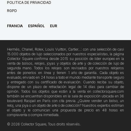
POLITICA DE PRIVACIDAD
RGPD
FRANCIA
ESPAÑOL
EUR
Hermès, Chanel, Rolex, Louis Vuitton, Cartier…: con una selección de casi
15.000 objetos de lujo seleccionados por nuestros especialistas, la página
Collector Square confirma desde 2015 su posición de líder europeo en la
venta de bolsos, relojes, joyas y objetos de arte y de colección de lujo de
segunda mano. Todos los relojes son revisados por nuestros relojeros
antes de ponerlos en línea y tienen 1 año de garantía. Cada objeto es
evaluado, enviado en 24 horas a todo el mundo mediante transporte seguro
y entregado con su certificado de evaluación. Cuando reciba su objeto,
dispone de un plazo de retractación legal de 14 días para cambiar de
opinión. Todos los objetos que están a la venta en collectorsquare.com
también se encuentran disponibles en la sala de exposición ubicada en 36
boulevard Raspail en París con cita previa. ¿Quiere vender un bolso, un
reloj, una joya o un objeto de arte o de colección? Nuestros expertos estiman
el objeto y le comunican una propuesta de precio en 48 horas en
compraventa o compra inmediata.
© 2026 Collector Square, Tous droits réservés.