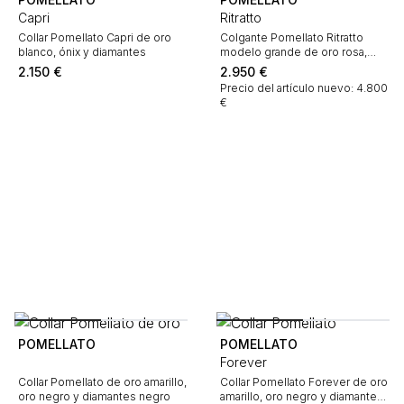
Capri
Ritratto
Collar Pomellato Capri de oro
Colgante Pomellato Ritratto
blanco, ónix y diamantes
modelo grande de oro rosa,
lapislázuli y diamantes
2.150
€
2.950
€
Precio del artículo nuevo: 4.800
€
POMELLATO
POMELLATO
Forever
Collar Pomellato de oro amarillo,
Collar Pomellato Forever de oro
oro negro y diamantes negro
amarillo, oro negro y diamantes