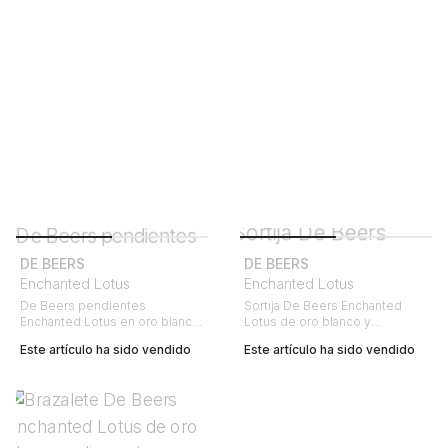
DE BEERS
DE BEERS
Enchanted Lotus
Enchanted Lotus
De Beers pendientes
Sortija De Beers Enchanted
Enchanted Lotus en oro blanco
Lotus de oro blanco y
y diamantes
diamantes
Este artículo ha sido vendido
Este artículo ha sido vendido