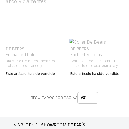
DE BEERS
DE BEERS
Enchanted Lotus
Enchanted Lotus
Brazalete De Beers Enchanted
Collar De Beers Enchanted
Lotus de oro blanco y
Lotus de oro rosa, esmalte y
diamantes
diamantes
Este artículo ha sido vendido
Este artículo ha sido vendido
60
RESULTADOS POR PÁGINA
VISIBLE EN EL
SHOWROOM DE PARÍS