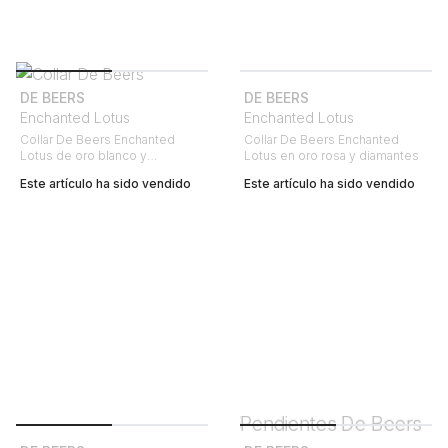
DE BEERS
DE BEERS
Enchanted Lotus
Enchanted Lotus
Collar De Beers Enchanted
Collar De Beers Enchanted
Lotus de oro blanco y
Lotus en oro rosa y diamantes
diamantes
Este artículo ha sido vendido
Este artículo ha sido vendido