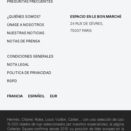
PREGUNTAS FRECUENTES
¿QUIÉNES SOMOS?
ESPACIO EN LE BON MARCHÉ
24 RUE DE SÈVRES,
ÚNASE A NOSOTROS
75007 PARIS
NUESTRAS NOTICIAS
NOTAS DE PRENSA
CONDICIONES GENERALES
NOTA LEGAL
POLITICA DE PRIVACIDAD
RGPD
FRANCIA
ESPAÑOL
EUR
Hermès, Chanel, Rolex, Louis Vuitton, Cartier…: con una selección de casi
15.000 objetos de lujo seleccionados por nuestros especialistas, la página
Collector Square confirma desde 2015 su posición de líder europeo en la