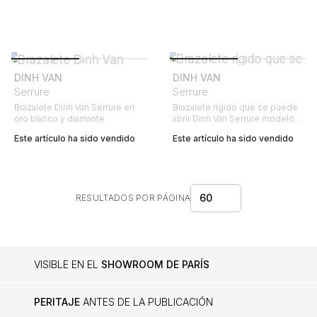
DINH VAN
DINH VAN
Serrure
Serrure
Brazalete Dinh Van Serrure en
Brazalete rígido que se puede
oro blanco y diamante
abrir Dinh Van Serrure modelo
pequeño en oro blanco
Este artículo ha sido vendido
Este artículo ha sido vendido
60
RESULTADOS POR PÁGINA
VISIBLE EN EL
SHOWROOM DE PARÍS
PERITAJE
ANTES DE LA PUBLICACIÓN