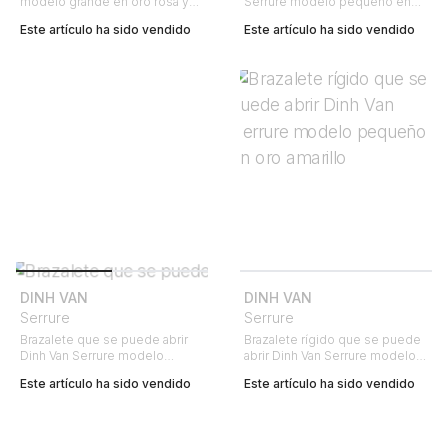
modelo grande en oro rosa y
Serrure modelo pequeño en
diamante
oro blanco
Este artículo ha sido vendido
Este artículo ha sido vendido
DINH VAN
DINH VAN
Serrure
Serrure
Brazalete que se puede abrir
Brazalete rígido que se puede
Dinh Van Serrure modelo
abrir Dinh Van Serrure modelo
pequeño en oro blanco
pequeño en oro amarillo
Este artículo ha sido vendido
Este artículo ha sido vendido