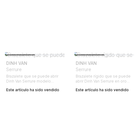
DINH VAN
DINH VAN
Serrure
Serrure
Brazalete que se puede abrir
Brazalete rígido que se puede
Dinh Van Serrure modelo
abrir Dinh Van Serrure en oro
pequeño, oro blanco y diamante
blanco y diamantes
Este artículo ha sido vendido
Este artículo ha sido vendido