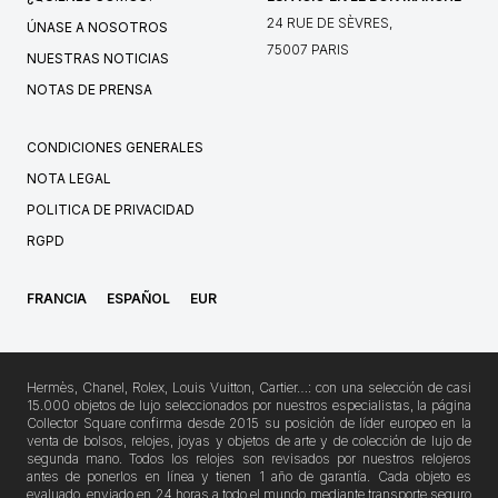
24 RUE DE SÈVRES,
ÚNASE A NOSOTROS
75007 PARIS
NUESTRAS NOTICIAS
NOTAS DE PRENSA
CONDICIONES GENERALES
NOTA LEGAL
POLITICA DE PRIVACIDAD
RGPD
FRANCIA
ESPAÑOL
EUR
Hermès, Chanel, Rolex, Louis Vuitton, Cartier…: con una selección de casi
15.000 objetos de lujo seleccionados por nuestros especialistas, la página
Collector Square confirma desde 2015 su posición de líder europeo en la
venta de bolsos, relojes, joyas y objetos de arte y de colección de lujo de
segunda mano. Todos los relojes son revisados por nuestros relojeros
antes de ponerlos en línea y tienen 1 año de garantía. Cada objeto es
evaluado, enviado en 24 horas a todo el mundo mediante transporte seguro