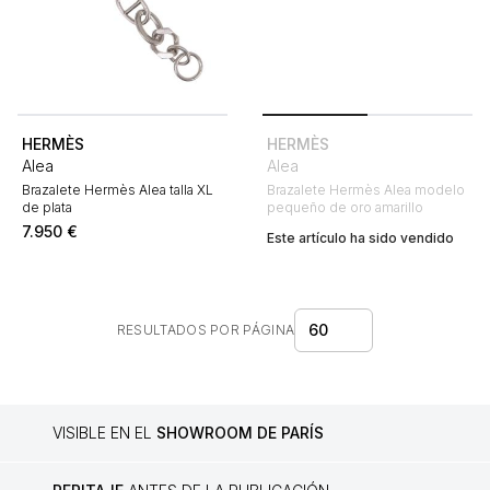
HERMÈS
HERMÈS
Alea
Alea
Brazalete Hermès Alea talla XL
Brazalete Hermès Alea modelo
de plata
pequeño de oro amarillo
7.950
€
Este artículo ha sido vendido
60
RESULTADOS POR PÁGINA
VISIBLE EN EL
SHOWROOM DE PARÍS