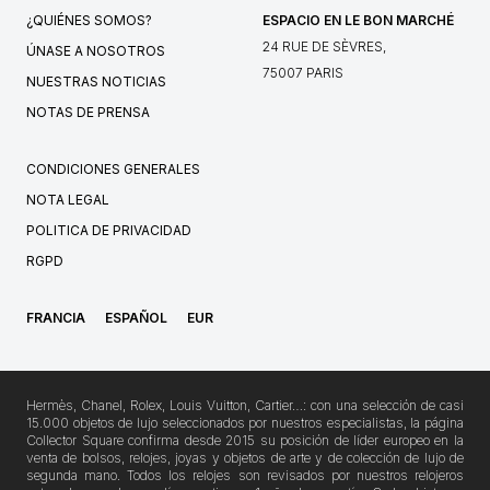
¿QUIÉNES SOMOS?
ESPACIO EN LE BON MARCHÉ
24 RUE DE SÈVRES,
ÚNASE A NOSOTROS
75007 PARIS
NUESTRAS NOTICIAS
NOTAS DE PRENSA
CONDICIONES GENERALES
NOTA LEGAL
POLITICA DE PRIVACIDAD
RGPD
FRANCIA
ESPAÑOL
EUR
Hermès, Chanel, Rolex, Louis Vuitton, Cartier…: con una selección de casi
15.000 objetos de lujo seleccionados por nuestros especialistas, la página
Collector Square confirma desde 2015 su posición de líder europeo en la
venta de bolsos, relojes, joyas y objetos de arte y de colección de lujo de
segunda mano. Todos los relojes son revisados por nuestros relojeros