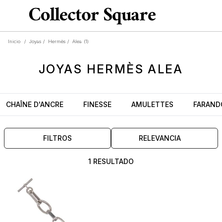
Inicio
/
Joyas
/
Hermès
/
Alea
(1)
JOYAS
HERMÈS ALEA
CHAÎNE D'ANCRE
FINESSE
AMULETTES
FARAND
FILTROS
RELEVANCIA
1 RESULTADO