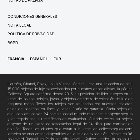
NOTAS DE PRENSA
CONDICIONES GENERALES
NOTA LEGAL
POLITICA DE PRIVACIDAD
RGPD
FRANCIA
ESPAÑOL
EUR
Hermès, Chanel, Rolex, Louis Vuitton, Cartier…: con una selección de casi
15.000 objetos de lujo seleccionados por nuestros especialistas, la página
Collector Square confirma desde 2015 su posición de líder europeo en la
venta de bolsos, relojes, joyas y objetos de arte y de colección de lujo de
segunda mano. Todos los relojes son revisados por nuestros relojeros
antes de ponerlos en línea y tienen 1 año de garantía. Cada objeto es
evaluado, enviado en 24 horas a todo el mundo mediante transporte seguro
y entregado con su certificado de evaluación. Cuando reciba su objeto,
dispone de un plazo de retractación legal de 14 días para cambiar de
opinión. Todos los objetos que están a la venta en collectorsquare.com
también se encuentran disponibles en la sala de exposición ubicada en 36
boulevard Raspail en París con cita previa. ¿Quiere vender un bolso, un