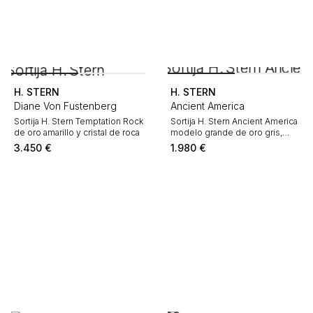
H. STERN
H. STERN
Diane Von Fustenberg
Ancient America
Sortija H. Stern Temptation Rock
Sortija H. Stern Ancient America
de oro amarillo y cristal de roca
modelo grande de oro gris,
diamantes negro y diamantes
3.450
€
1.980
€
color coñac