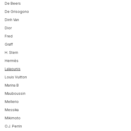
De Beers
De Grisogono
Dinh Van
Dior
Fred
Graff
H. Stern
Hermès
Lalaounis
Louis Vuitton
Marina B
Mauboussin
Mellerio
Messika
Mikimoto
O.J. Perrin