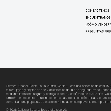
CONTÁCTENOS
ENCUÉNTRANOS
¿CÓMO VENDER?
PREGUNTAS FRE
Hermès, Chanel, Rolex, Louis Vuitton, Cartier…: con una selección de casi 15.
relojes, joyas y objetos de arte y de colección de lujo de segunda mano. Todos 
mediante transporte seguro y entregado con su certificado de evaluación. Cuan
también se encuentran disponibles en la sala de exposición ubicada en 36 boul
comunican una propuesta de precio en 48 horas en compraventa o compra inme
© 2026 Collector Square, Tous droits réservés.