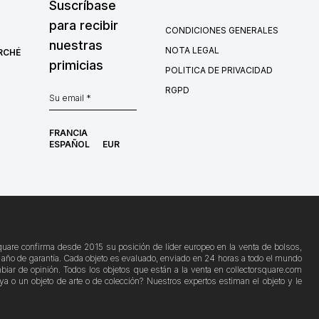
Suscríbase
para recibir
CONDICIONES GENERALES
nuestras
NOTA LEGAL
RCHÉ
primicias
POLITICA DE PRIVACIDAD
RGPD
FRANCIA
ESPAÑOL
EUR
Square confirma desde 2015 su posición de líder europeo en la venta de bolsos,
 1 año de garantía. Cada objeto es evaluado, enviado en 24 horas a todo el mundo
biar de opinión. Todos los objetos que están a la venta en collectorsquare.com
a o un objeto de arte o de colección? Nuestros expertos estiman el objeto y le