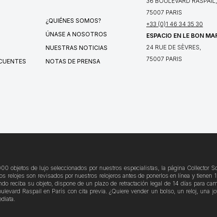
36 BOULEVARD RASPAIL,
75007 PARIS
¿QUIÉNES SOMOS?
+33 (0)1 46 34 35 30
ÚNASE A NOSOTROS
ESPACIO EN LE BON MA
24 RUE DE SÈVRES,
NUESTRAS NOTICIAS
75007 PARIS
CUENTES
NOTAS DE PRENSA
000 objetos de lujo seleccionados por nuestros especialistas, la página Collector 
los relojes son revisados por nuestros relojeros antes de ponerlos en línea y tienen
do reciba su objeto, dispone de un plazo de retractación legal de 14 días para cam
evard Raspail en París con cita previa. ¿Quiere vender un bolso, un reloj, una joy
diata.