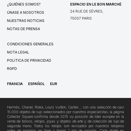
¿QUIÉNES SOMOS?
ESPACIO EN LE BON MARCHÉ
24 RUE DE SÈVRES,
ÚNASE A NOSOTROS
75007 PARIS
NUESTRAS NOTICIAS
NOTAS DE PRENSA
CONDICIONES GENERALES
NOTA LEGAL
POLITICA DE PRIVACIDAD
RGPD
FRANCIA
ESPAÑOL
EUR
Hermès, Chanel, Rolex, Louis Vuitton, Cartier…: con una selección de casi
15.000 objetos de lujo seleccionados por nuestros especialistas, la página
Collector Square confirma desde 2015 su posición de líder europeo en la
venta de bolsos, relojes, joyas y objetos de arte y de colección de lujo de
segunda mano. Todos los relojes son revisados por nuestros relojeros
antes de ponerlos en línea y tienen 1 año de garantía. Cada objeto es