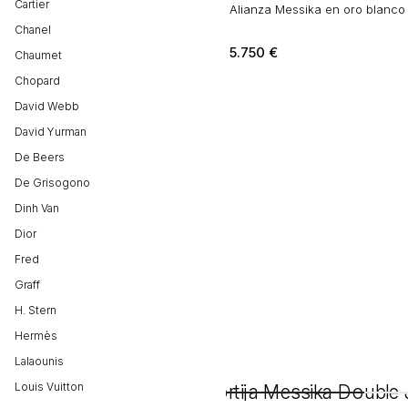
Cartier
Alianza Messika en oro blanco
Chanel
5.750
€
Chaumet
Chopard
David Webb
David Yurman
De Beers
De Grisogono
Dinh Van
Dior
Fred
Graff
H. Stern
Hermès
Lalaounis
Louis Vuitton