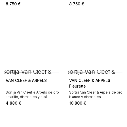
peridotos y amatistas
y citrino
8.750
€
8.750
€
VAN CLEEF & ARPELS
VAN CLEEF & ARPELS
Fleurette
Sortija Van Cleef & Arpels de oro
Sortija Van Cleef & Arpels de oro
amarillo, diamantes y rubí
blanco y diamantes
4.880
€
10.800
€