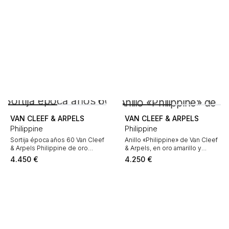
VAN CLEEF & ARPELS
VAN CLEEF & ARPELS
Philippine
Philippine
Sortija época años 60 Van Cleef
Anillo «Philippine» de Van Cleef
& Arpels Philippine de oro
& Arpels, en oro amarillo y
amarillo, ónix y diamantes
diamantes
4.450
€
4.250
€