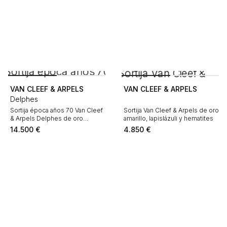
VAN CLEEF & ARPELS
VAN CLEEF & ARPELS
Delphes
Sortija época años 70 Van Cleef
Sortija Van Cleef & Arpels de oro
& Arpels Delphes de oro
amarillo, lapislázuli y hematites
amarillo, crisoprasa y coral
14.500
€
4.850
€