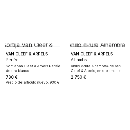
VAN CLEEF & ARPELS
VAN CLEEF & ARPELS
Perlée
Alhambra
Sortija Van Cleef & Arpels Perlée
Anillo «Pure Alhambra» de Van
de oro blanco
Cleef & Arpels, en oro amarillo y
nácar
730
€
2.750
€
Precio del artículo nuevo: 930 €