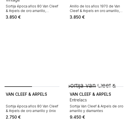
Sortija época años 80 Van Cleef
Anillo de los años 1970 de Van
& Arpels de oro amarillo,
Cleef & Arpels en oro amarillo,
diamantes y rubí
coral y diamantes
3.850
€
3.850
€
VAN CLEEF & ARPELS
VAN CLEEF & ARPELS
Entrelacs
Sortija época años 80 Van Cleef
Sortija Van Cleef & Arpels de oro
& Arpels de oro amarillo y ónix
amarillo y diamantes
2.750
€
9.450
€