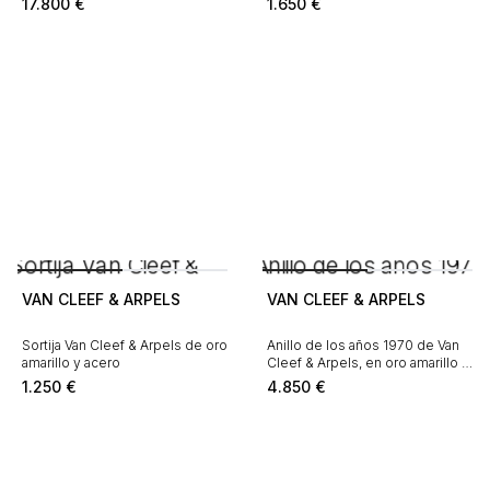
17.800
€
1.650
€
VAN CLEEF & ARPELS
VAN CLEEF & ARPELS
Sortija Van Cleef & Arpels de oro
Anillo de los años 1970 de Van
amarillo y acero
Cleef & Arpels, en oro amarillo y
diamantes
1.250
€
4.850
€