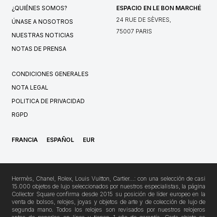
¿QUIÉNES SOMOS?
ESPACIO EN LE BON MARCHÉ
24 RUE DE SÈVRES,
ÚNASE A NOSOTROS
75007 PARIS
NUESTRAS NOTICIAS
NOTAS DE PRENSA
CONDICIONES GENERALES
NOTA LEGAL
POLITICA DE PRIVACIDAD
RGPD
FRANCIA
ESPAÑOL
EUR
Hermès, Chanel, Rolex, Louis Vuitton, Cartier…: con una selección de casi
15.000 objetos de lujo seleccionados por nuestros especialistas, la página
Collector Square confirma desde 2015 su posición de líder europeo en la
venta de bolsos, relojes, joyas y objetos de arte y de colección de lujo de
segunda mano. Todos los relojes son revisados por nuestros relojeros