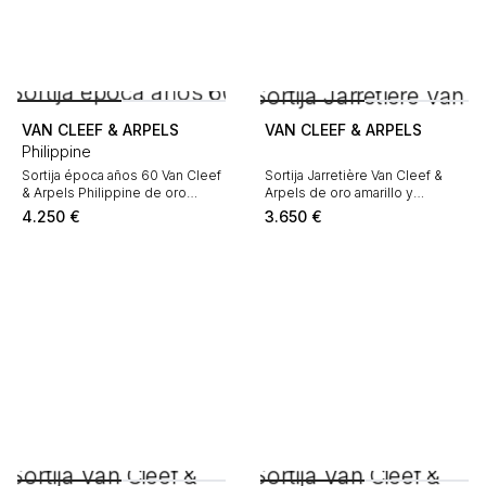
VAN CLEEF & ARPELS
VAN CLEEF & ARPELS
Philippine
Sortija época años 60 Van Cleef
Sortija Jarretière Van Cleef &
& Arpels Philippine de oro
Arpels de oro amarillo y
amarillo y diamantes
diamantes
4.250
€
3.650
€