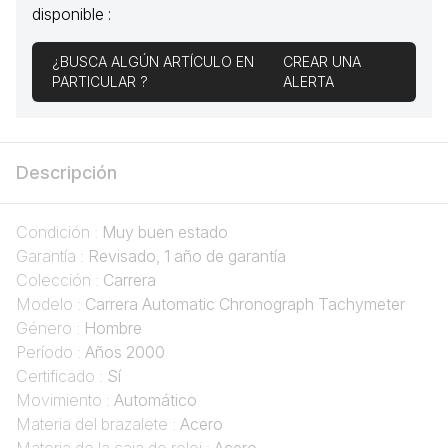
disponible :
¿BUSCA ALGÚN ARTÍCULO EN
CREAR UNA
PARTICULAR ?
ALERTA
Descripción
Condición :
Muy buen estado
Garantía :
Revisado, 1 año de garantía
Colección :
Carrera
Modelo :
Carrera Automatic Chronograph Tachymeter
Género :
Hombre
Período :
Años 2000
Certificado :
Sí
Movimiento :
Automático
Materia del brazalete :
Acero