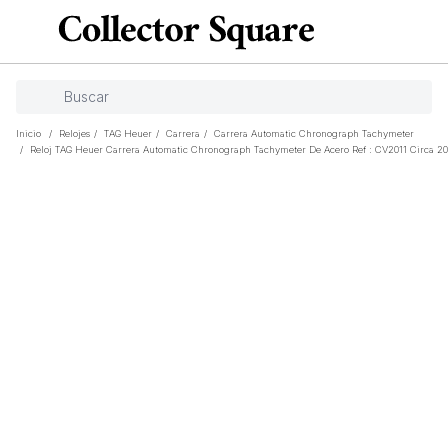
Inicio
/
Relojes
/
TAG Heuer
/
Carrera
/
Carrera Automatic Chronograph Tachymeter
/
Reloj TAG Heuer Carrera Automatic Chronograph Tachymeter De Acero Ref : CV2011 Circa 2