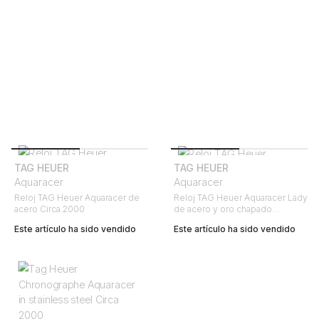
TAG HEUER
TAG HEUER
Aquaracer
Aquaracer
Reloj TAG Heuer Aquaracer de
Reloj TAG Heuer Aquaracer Lady
acero Circa 2000
de acero y oro chapado
Ref : WAF 1424 Circa 2013
Este artículo ha sido vendido
Este artículo ha sido vendido