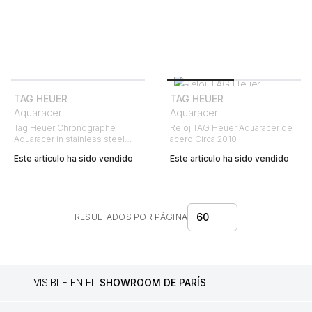
TAG HEUER
TAG HEUER
Aquaracer
Aquaracer
Tag Heuer Chronographe
Reloj TAG Heuer Aquaracer de
Aquaracer in stainless steel
acero Circa 2010
Circa 2000
Este artículo ha sido vendido
Este artículo ha sido vendido
60
RESULTADOS POR PÁGINA
VISIBLE EN EL
SHOWROOM DE PARÍS