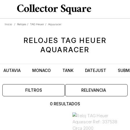
Inicio
/
Relojes
/
TAG Heuer
/
Aquaracer
RELOJES
TAG HEUER
AQUARACER
AUTAVIA
MONACO
TANK
DATEJUST
SUBM
FILTROS
RELEVANCIA
0 RESULTADOS