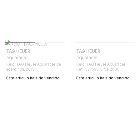
TAG HEUER
TAG HEUER
Aquaracer
Aquaracer
Reloj TAG Heuer Aquaracer de
Reloj TAG Heuer Aquaracer
acero noir, 2015
Ref : 337538 Circa 2000
Este artículo ha sido vendido
Este artículo ha sido vendido