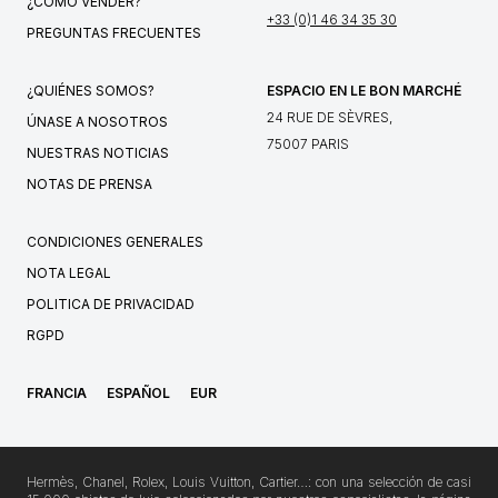
¿CÓMO VENDER?
+33 (0)1 46 34 35 30
PREGUNTAS FRECUENTES
¿QUIÉNES SOMOS?
ESPACIO EN LE BON MARCHÉ
24 RUE DE SÈVRES,
ÚNASE A NOSOTROS
75007 PARIS
NUESTRAS NOTICIAS
NOTAS DE PRENSA
CONDICIONES GENERALES
NOTA LEGAL
POLITICA DE PRIVACIDAD
RGPD
FRANCIA
ESPAÑOL
EUR
Hermès, Chanel, Rolex, Louis Vuitton, Cartier…: con una selección de casi