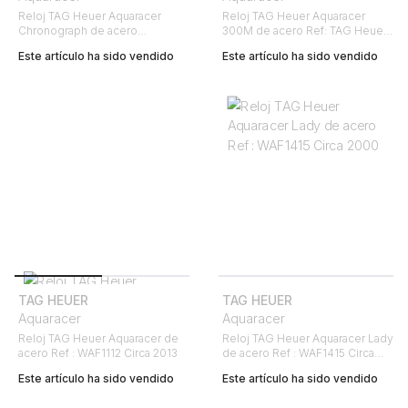
Reloj TAG Heuer Aquaracer
Reloj TAG Heuer Aquaracer
Chronograph de acero
300M de acero Ref: TAG Heuer
Ref : CN211A Circa 2003
- WAN2111 Circa 2015
Este artículo ha sido vendido
Este artículo ha sido vendido
TAG HEUER
TAG HEUER
Aquaracer
Aquaracer
Reloj TAG Heuer Aquaracer de
Reloj TAG Heuer Aquaracer Lady
acero Ref : WAF1112 Circa 2013
de acero Ref : WAF1415 Circa
2000
Este artículo ha sido vendido
Este artículo ha sido vendido