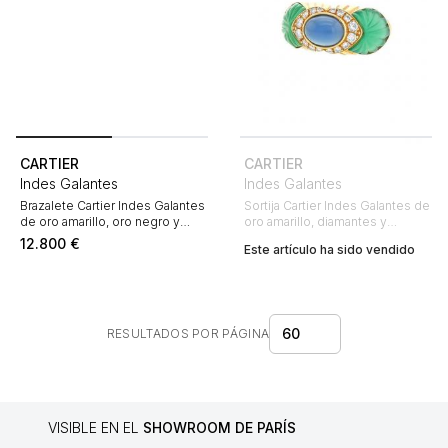
CARTIER
CARTIER
Indes Galantes
Indes Galantes
Brazalete Cartier Indes Galantes
Sortija Cartier Indes Galantes de
de oro amarillo, oro negro y
oro amarillo, diamantes y
crisoprasa
piedras ornamentales
12.800
€
Este artículo ha sido vendido
60
RESULTADOS POR PÁGINA
VISIBLE EN EL
SHOWROOM DE PARÍS