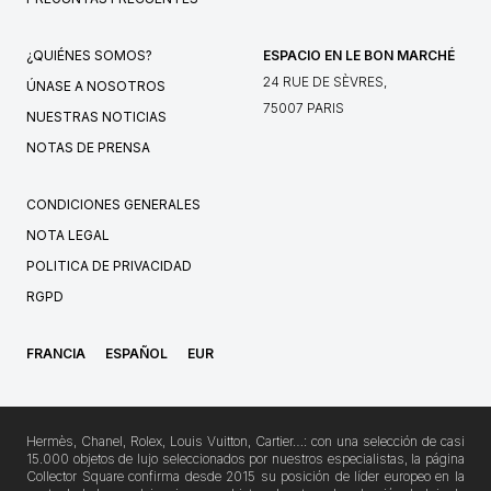
¿QUIÉNES SOMOS?
ESPACIO EN LE BON MARCHÉ
24 RUE DE SÈVRES,
ÚNASE A NOSOTROS
75007 PARIS
NUESTRAS NOTICIAS
NOTAS DE PRENSA
CONDICIONES GENERALES
NOTA LEGAL
POLITICA DE PRIVACIDAD
RGPD
FRANCIA
ESPAÑOL
EUR
Hermès, Chanel, Rolex, Louis Vuitton, Cartier…: con una selección de casi
15.000 objetos de lujo seleccionados por nuestros especialistas, la página
Collector Square confirma desde 2015 su posición de líder europeo en la