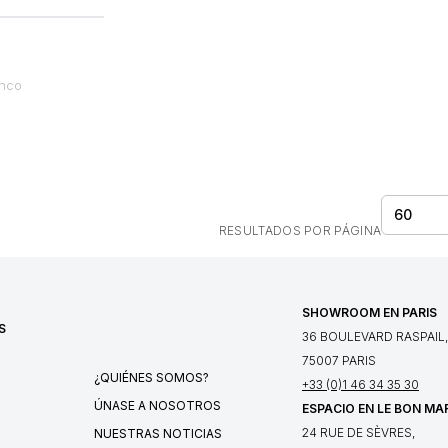
anco
60
RESULTADOS POR PÁGINA
SHOWROOM EN PARIS
S
36 BOULEVARD RASPAIL,
75007 PARIS
¿QUIÉNES SOMOS?
+33 (0)1 46 34 35 30
ÚNASE A NOSOTROS
ESPACIO EN LE BON MA
24 RUE DE SÈVRES,
NUESTRAS NOTICIAS