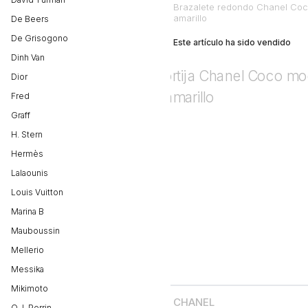
Brazalete redondo Chanel Coco
amarillo
De Beers
De Grisogono
Este artículo ha sido vendido
Dinh Van
Dior
Fred
Graff
H. Stern
Hermès
Lalaounis
Louis Vuitton
Marina B
Mauboussin
Mellerio
Messika
Mikimoto
CHANEL
O.J. Perrin