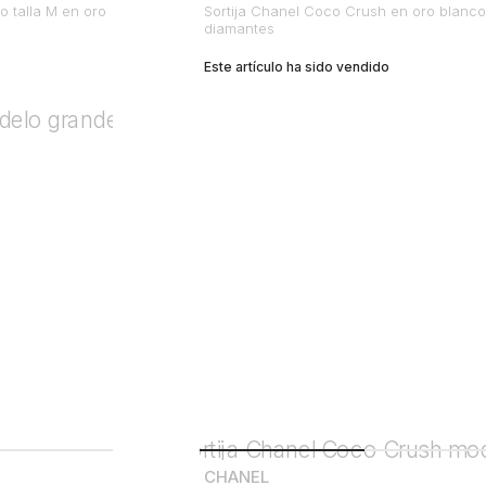
 talla M en oro
Sortija Chanel Coco Crush en oro blanco
diamantes
Este artículo ha sido vendido
CHANEL