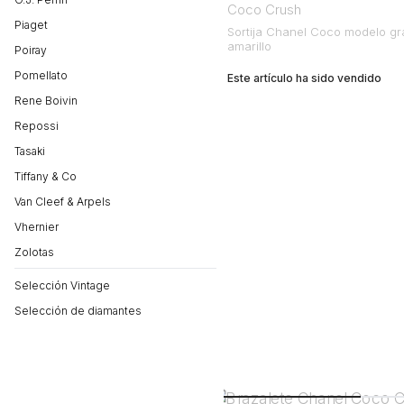
Coco Crush
Piaget
Sortija Chanel Coco modelo gr
amarillo
Poiray
Pomellato
Este artículo ha sido vendido
Rene Boivin
Repossi
Tasaki
Tiffany & Co
Van Cleef & Arpels
Vhernier
Zolotas
Selección Vintage
Selección de diamantes