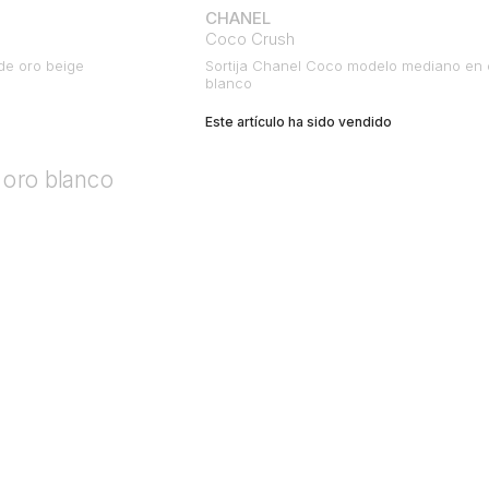
CHANEL
Coco Crush
de oro beige
Sortija Chanel Coco modelo mediano en 
blanco
Este artículo ha sido vendido