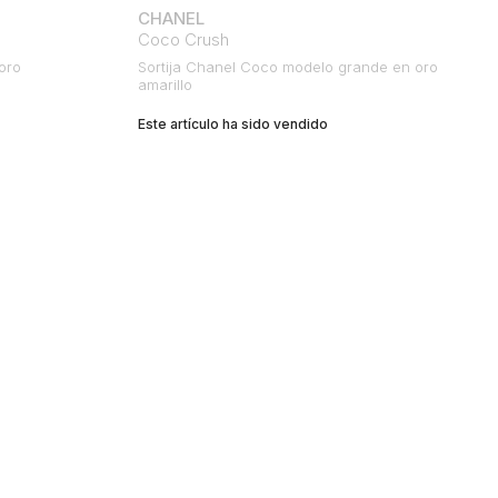
CHANEL
Coco Crush
oro
Sortija Chanel Coco modelo grande en oro
amarillo
Este artículo ha sido vendido