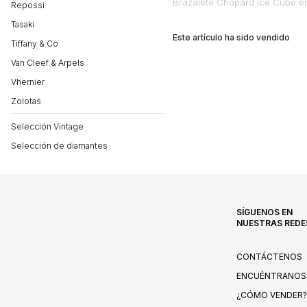
Brazalete Chopard Ice Cube en
Repossi
Tasaki
Este artículo ha sido vendido
Tiffany & Co
Van Cleef & Arpels
Vhernier
Zolotas
Selección Vintage
Selección de diamantes
SÍGUENOS EN
NUESTRAS REDE
CONTÁCTENOS
ENCUÉNTRANOS
¿CÓMO VENDER?