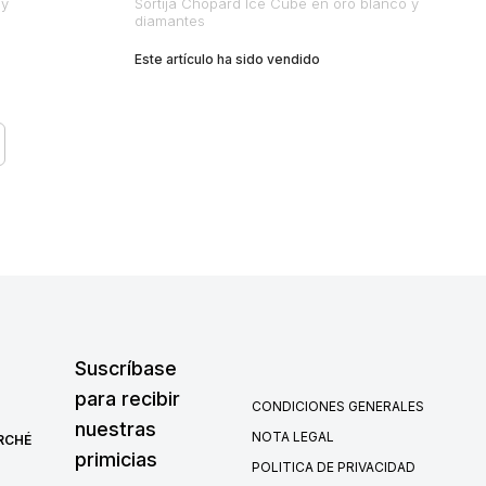
 y
Sortija Chopard Ice Cube en oro blanco y
diamantes
Este artículo ha sido vendido
Suscríbase
para recibir
CONDICIONES GENERALES
nuestras
NOTA LEGAL
RCHÉ
primicias
POLITICA DE PRIVACIDAD