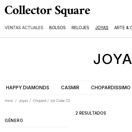
VENTAS ACTUALES
BOLSOS
RELOJES
JOYAS
ARTE & 
JOY
HAPPY DIAMONDS
CASMIR
CHOPARDISSIMO
Inicio
/
Joyas
/
Chopard
/
Ice Cube
(2)
2 RESULTADOS
GÉNERO