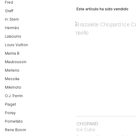
Fred
Este artículo ha sido vendido
Graff
H. Stern
Hermès
Lalaounis
Louis Vuitton
Marina B
Mauboussin
Mellerio
Messika
Mikimoto
O.J. Perrin
Piaget
Poiray
Pomellato
CHOPARD
Ice Cube
Rene Boivin