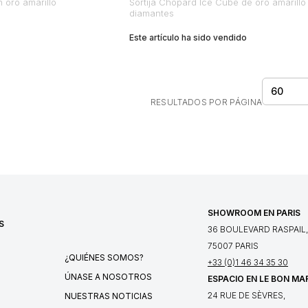
 oro amarillo
Sortija Chopard Ice Cube de oro amarillo
diamantes
Este artículo ha sido vendido
60
RESULTADOS POR PÁGINA
SHOWROOM EN PARIS
S
36 BOULEVARD RASPAIL,
75007 PARIS
¿QUIÉNES SOMOS?
+33 (0)1 46 34 35 30
ÚNASE A NOSOTROS
ESPACIO EN LE BON MA
24 RUE DE SÈVRES,
NUESTRAS NOTICIAS