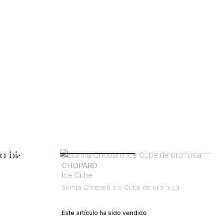
CHOPARD
Ice Cube
Sortija Chopard Ice Cube de oro rosa
Este artículo ha sido vendido