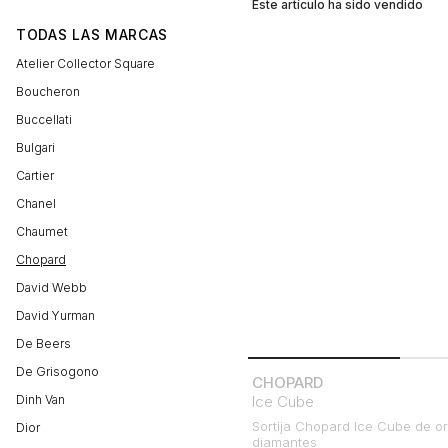
Este artículo ha sido vendido
TODAS LAS MARCAS
Atelier Collector Square
Boucheron
Buccellati
Bulgari
Cartier
Chanel
Chaumet
Chopard
David Webb
David Yurman
De Beers
De Grisogono
CHOPARD
Dinh Van
Ice Cube
Sortija Chopard Ice Cube de o
Dior
diamantes