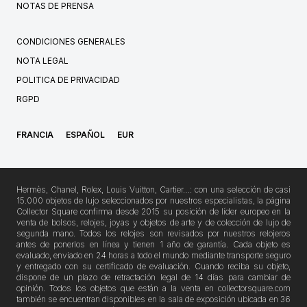
NOTAS DE PRENSA
CONDICIONES GENERALES
NOTA LEGAL
POLITICA DE PRIVACIDAD
RGPD
FRANCIA
ESPAÑOL
EUR
Hermès, Chanel, Rolex, Louis Vuitton, Cartier…: con una selección de casi
15.000 objetos de lujo seleccionados por nuestros especialistas, la página
Collector Square confirma desde 2015 su posición de líder europeo en la
venta de bolsos, relojes, joyas y objetos de arte y de colección de lujo de
segunda mano. Todos los relojes son revisados por nuestros relojeros
antes de ponerlos en línea y tienen 1 año de garantía. Cada objeto es
evaluado, enviado en 24 horas a todo el mundo mediante transporte seguro
y entregado con su certificado de evaluación. Cuando reciba su objeto,
dispone de un plazo de retractación legal de 14 días para cambiar de
opinión. Todos los objetos que están a la venta en collectorsquare.com
también se encuentran disponibles en la sala de exposición ubicada en 36