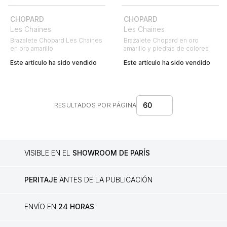
CHOPARD
CHOPARD
Les Chaines
Les Chaines
Brazalete Chopard Les Chaines
Brazalete Chopard en oro
en oro amarillo
amarillo y piedras de colores
Este artículo ha sido vendido
Este artículo ha sido vendido
60
RESULTADOS POR PÁGINA
VISIBLE EN EL
SHOWROOM DE PARÍS
PERITAJE
ANTES DE LA PUBLICACIÓN
ENVÍO EN
24 HORAS