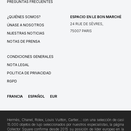
PREGUNTAS FRECUENTES
¿QUIÉNES SOMOS?
ESPACIO EN LE BON MARCHÉ
24 RUE DE SÈVRES,
ÚNASE A NOSOTROS
75007 PARIS
NUESTRAS NOTICIAS
NOTAS DE PRENSA
CONDICIONES GENERALES
NOTA LEGAL
POLITICA DE PRIVACIDAD
RGPD
FRANCIA
ESPAÑOL
EUR
Hermès, Chanel, Rolex, Louis Vuitton, Cartier…: con una selección de casi
15.000 objetos de lujo seleccionados por nuestros especialistas, la página
Collector Square confirma desde 2015 su posición de líder europeo en la