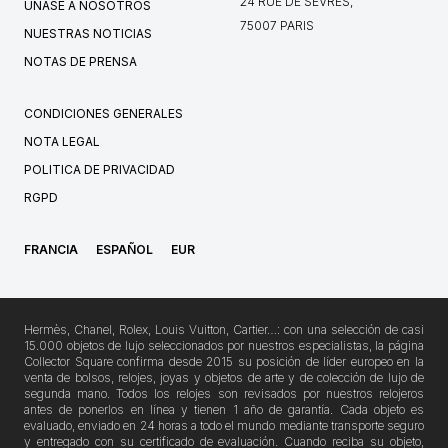
24 RUE DE SÈVRES,
ÚNASE A NOSOTROS
75007 PARIS
NUESTRAS NOTICIAS
NOTAS DE PRENSA
CONDICIONES GENERALES
NOTA LEGAL
POLITICA DE PRIVACIDAD
RGPD
FRANCIA
ESPAÑOL
EUR
Hermès, Chanel, Rolex, Louis Vuitton, Cartier…: con una selección de casi
15.000 objetos de lujo seleccionados por nuestros especialistas, la página
Collector Square confirma desde 2015 su posición de líder europeo en la
venta de bolsos, relojes, joyas y objetos de arte y de colección de lujo de
segunda mano. Todos los relojes son revisados por nuestros relojeros
antes de ponerlos en línea y tienen 1 año de garantía. Cada objeto es
evaluado, enviado en 24 horas a todo el mundo mediante transporte seguro
y entregado con su certificado de evaluación. Cuando reciba su objeto,