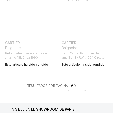
CARTIER
CARTIER
Baignoire
Baignoire
Reloj Cartier Baignoire de oro
Reloj Cartier Baignoire de oro
amarillo 18k Circa 1990
amarillo 18k Ref : 1954 Circa
1990
Este artículo ha sido vendido
Este artículo ha sido vendido
60
RESULTADOS POR PÁGINA
VISIBLE EN EL
SHOWROOM DE PARÍS