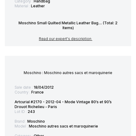
Category :
Handbag
Material :
Leather
Moschino Small Quilted Metallic Leather Bag.... (Total: 2
Items)
Read our expert's description
Moschino : Moschino autres sacs et maroquinerie
Sale date :
18/04/2012
Country :
France
Artcurial #2170 - 2012-04 - Mode Vintage 80‘s et 90’s
Drouot Richelieu - Paris
Lot ID :
243
Brand :
Moschino
Model :
Moschino autres sacs et maroquinerie
Category :
Other