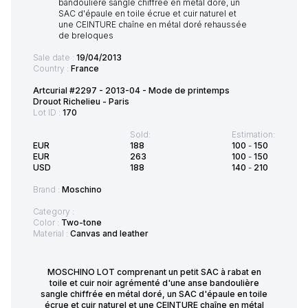
Sale date :
19/04/2013
Country :
France
Artcurial #2297 - 2013-04 - Mode de printemps
Drouot Richelieu - Paris
Lot ID :
170
Sold:
Estimation:
EUR
188
100
-
150
EUR
263
100
-
150
USD
188
140
-
210
Brand :
Moschino
Category :
Color :
Two-tone
Material :
Canvas and leather
MOSCHINO LOT comprenant un petit SAC à rabat en
toile et cuir noir agrémenté d'une anse bandoulière
sangle chiffrée en métal doré, un SAC d'épaule en toile
écrue et cuir naturel et une CEINTURE chaîne en métal