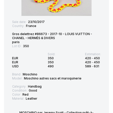
Sale date :
23/10/2017
Country :
France
Gros delettrez #86673 - 2017-10 - LOUIS VUITTON -
CHANEL - HERMÈS & DIVERS
paris
Lot ID :
350
Sold:
Estimation:
EUR
350
420
-
450
EUR
350
420
-
450
USD
490
589
-
631
Brand :
Moschino
Model :
Moschino autres sacs et maroquinerie
Category :
Handbag
Condition :
Good
Color :
Red
Material :
Leather
MOSCHINO par Jeremy Scott - Collection prêt-à-