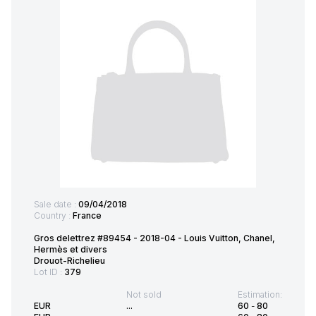
Sale date :
09/04/2018
Country :
France
Gros delettrez #89454 - 2018-04 - Louis Vuitton, Chanel,
Hermès et divers
Drouot-Richelieu
Lot ID :
379
Not sold
Estimation:
EUR
...
60
-
80