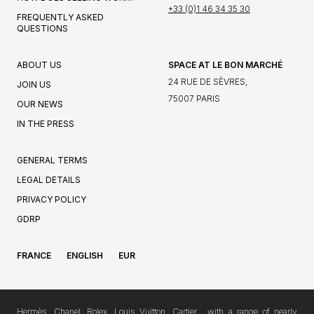
+33 (0)1 46 34 35 30
FREQUENTLY ASKED
QUESTIONS
ABOUT US
SPACE AT LE BON MARCHÉ
24 RUE DE SÈVRES,
JOIN US
75007 PARIS
OUR NEWS
IN THE PRESS
GENERAL TERMS
LEGAL DETAILS
PRIVACY POLICY
GDRP
FRANCE
ENGLISH
EUR
Hermès, Chanel, Rolex, Louis Vuitton, Cartier… with a range of nearly