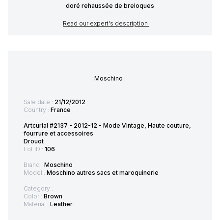
doré rehaussée de breloques
Read our expert's description
Moschino :
Sale date :
21/12/2012
Country :
France
Artcurial #2137 - 2012-12 - Mode Vintage, Haute couture,
fourrure et accessoires
Drouot
Lot ID :
106
Brand :
Moschino
Model :
Moschino autres sacs et maroquinerie
Category :
Color :
Brown
Material :
Leather