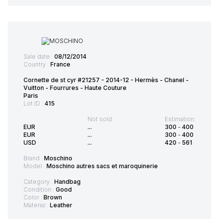
Sale date :
08/12/2014
Country :
France
Cornette de st cyr #21257 - 2014-12 - Hermès - Chanel -
Vuitton - Fourrures - Haute Couture
Paris
Lot ID :
415
Not sold
Estimation:
EUR
...
300
-
400
EUR
...
300
-
400
USD
...
420
-
561
Brand :
Moschino
Model :
Moschino autres sacs et maroquinerie
Category :
Handbag
Condition :
Good
Color :
Brown
Material :
Leather