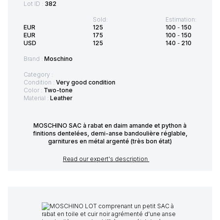
Lot ID :
382
Sold:
Estimation:
EUR
125
100
-
150
EUR
175
100
-
150
USD
125
140
-
210
Brand :
Moschino
Category :
Condition :
Very good condition
Color :
Two-tone
Material :
Leather
MOSCHINO SAC à rabat en daim amande et python à
finitions dentelées, demi-anse bandoulière réglable,
garnitures en métal argenté (très bon état)
Read our expert's description