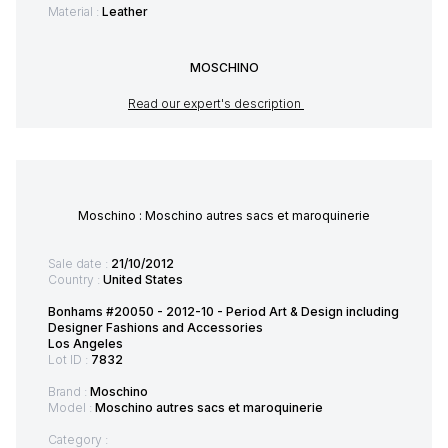
Material :
Leather
MOSCHINO
Read our expert's description
Moschino : Moschino autres sacs et maroquinerie
Sale date :
21/10/2012
Country :
United States
Bonhams #20050 - 2012-10 - Period Art & Design including
Designer Fashions and Accessories
Los Angeles
Lot ID :
7832
Brand :
Moschino
Model :
Moschino autres sacs et maroquinerie
Category :