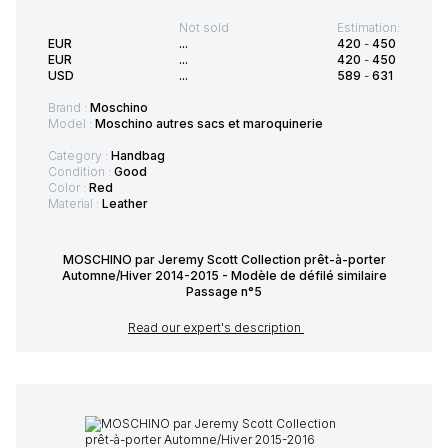
Not sold
Estimation:
EUR
...
420
-
450
EUR
...
420
-
450
USD
...
589
-
631
Brand :
Moschino
Model :
Moschino autres sacs et maroquinerie
Category :
Handbag
Condition :
Good
Color :
Red
Material :
Leather
MOSCHINO par Jeremy Scott Collection prêt-à-porter
Automne/Hiver 2014-2015 - Modèle de défilé similaire
Passage n°5
Read our expert's description