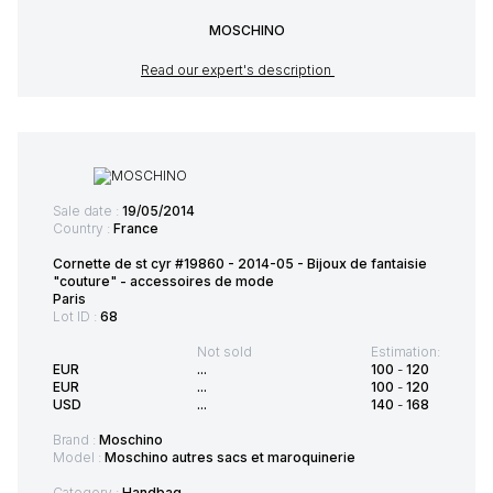
MOSCHINO
Read our expert's description
Sale date :
19/05/2014
Country :
France
Cornette de st cyr #19860 - 2014-05 - Bijoux de fantaisie
"couture" - accessoires de mode
Paris
Lot ID :
68
Not sold
Estimation:
EUR
...
100
-
120
EUR
...
100
-
120
USD
...
140
-
168
Brand :
Moschino
Model :
Moschino autres sacs et maroquinerie
Category :
Handbag