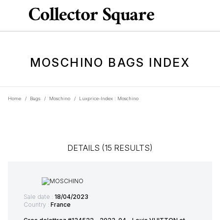
MOSCHINO BAGS INDEX
Home
/
Bags
/
Moschino
/
Luxprice-Index : Moschino
DETAILS (15 RESULTS)
Sale date :
18/04/2023
Country :
France