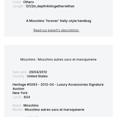
Color :
Others
Length :
121/2in,depth4intogetherwithan
A Moschino 'forever' Kelly-style handbag
Read our expert's description
Moschino : Moschino autres sacs et maroquinerie
Sale date :
29/04/2012
Country :
United States
Heritage #5093 - 2012-04 - Luxury Accessories Signature
Auction
New York
Lot ID :
624
Brand :
Moschino
Model :
Moschino autres sacs et maroquinerie