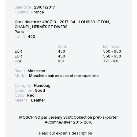
Sale date :
28/04/2017
Country :
France
Gros delettrez #80713 - 2017-04 - LOUIS VUITTON,
CHANEL, HERMÈS ET DIVERS
Paris
Lot ID :
420
Sold:
Estimation:
EUR
450
550
-
650
EUR
450
550
-
650
USD
631
771
-
911
Brand :
Moschino
Model :
Moschino autres sacs et maroquinerie
Category :
Handbag
Condition :
Good
Color :
Red
Material :
Leather
MOSCHINO par Jeremy Scott Collection prêt-à-porter
Automne/Hiver 2015-2016
Read our expert's description