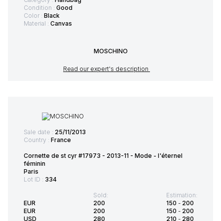
Condition :
Good
Color :
Black
Material :
Canvas
MOSCHINO
Read our expert's description
Sale date :
25/11/2013
Country :
France
Cornette de st cyr #17973 - 2013-11 - Mode - l'éternel
féminin
Paris
Lot ID :
334
Sold:
Estimation:
EUR
200
150
-
200
EUR
200
150
-
200
USD
280
210
-
280