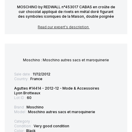
MOSCHINO by REDWALL n°453017 CABAS en croûte de
cuir chocolat appliqué de rivets en métal doré figurant
des symboles iconiques de la Maison, double poignée
Read our expert's description
Moschino : Moschino autres sacs et maroquinerie
Sale date :
11/12/2012
Country :
France
Aguttes #14414 - 2012-12 - Mode & Accessoires
Lyon Brotteaux
Lot ID :
60
Brand :
Moschino
Model :
Moschino autres sacs et maroquinerie
Category :
Condition :
Very good condition
Color :
Black