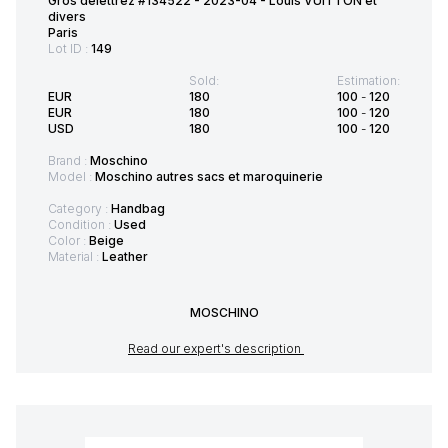
Gros delettrez #134522 - 2023-04 - Louis VUITTON et
divers
Paris
Lot ID :
149
Sold:
Estimation:
EUR
180
100
-
120
EUR
180
100
-
120
USD
180
100
-
120
Brand :
Moschino
Model :
Moschino autres sacs et maroquinerie
Category :
Handbag
Condition :
Used
Color :
Beige
Material :
Leather
MOSCHINO
Read our expert's description