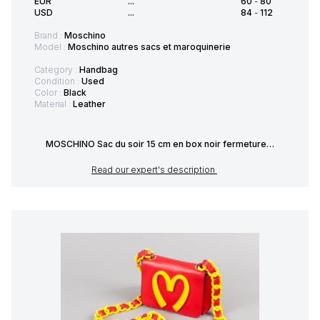
EUR
...
60
-
80
USD
...
84
-
112
Brand :
Moschino
Model :
Moschino autres sacs et maroquinerie
Category :
Handbag
Condition :
Used
Color :
Black
Material :
Leather
MOSCHINO Sac du soir 15 cm en box noir fermeture…
Read our expert's description