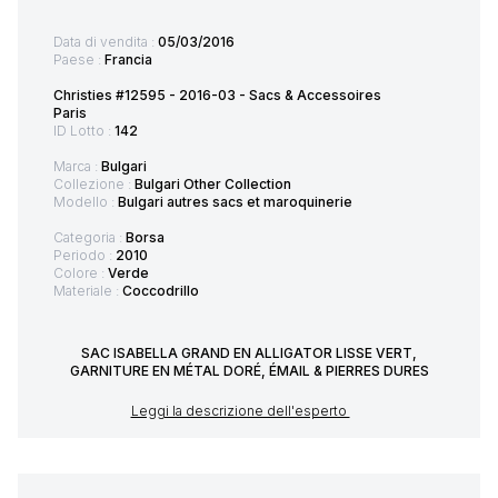
Data di vendita :
05/03/2016
Paese :
Francia
Christies #12595 - 2016-03 - Sacs & Accessoires
Paris
ID Lotto :
142
Marca :
Bulgari
Collezione :
Bulgari Other Collection
Modello :
Bulgari autres sacs et maroquinerie
Categoria :
Borsa
Periodo :
2010
Colore :
Verde
Materiale :
Coccodrillo
SAC ISABELLA GRAND EN ALLIGATOR LISSE VERT,
GARNITURE EN MÉTAL DORÉ, ÉMAIL & PIERRES DURES
Leggi la descrizione dell'esperto