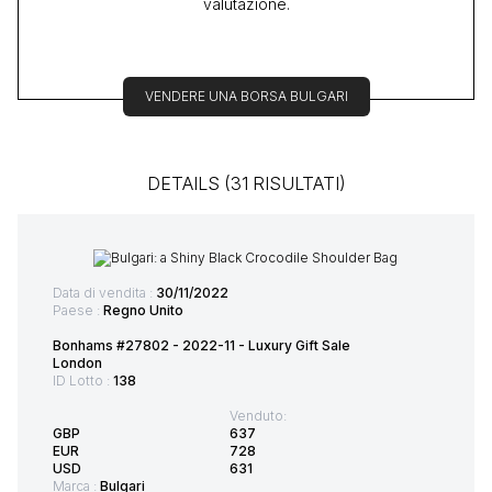
valutazione.
VENDERE UNA BORSA BULGARI
DETAILS (31 RISULTATI)
Data di vendita :
30/11/2022
Paese :
Regno Unito
Bonhams #27802 - 2022-11 - Luxury Gift Sale
London
ID Lotto :
138
Venduto:
GBP
637
EUR
728
USD
631
Marca :
Bulgari