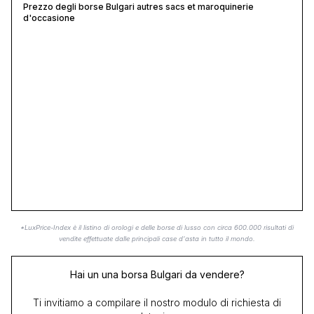
Prezzo degli borse Bulgari autres sacs et maroquinerie
d'occasione
*LuxPrice-Index è il listino di orologi e delle borse di lusso con circa 600.000 risultati di
vendite effettuate dalle principali case d'asta in tutto il mondo.
Hai un una borsa Bulgari da vendere?
Ti invitiamo a compilare il nostro modulo di richiesta di