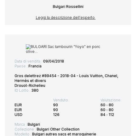
Bulgari Rossellini
Leggi la descrizione dell'esperto
Data di vendita :
09/04/2018
Paese :
Francia
Gros delettrez #89454 - 2018-04 - Louis Vuitton, Chanel,
Hermès et divers
Drouot-Richelieu
ID Lotto :
380
Venduto:
Valutazione:
EUR
90
60
-
80
EUR
90
60
-
80
USD
126
84
-
112
Marca :
Bulgari
Collezione :
Bulgari Other Collection
Modello :
Bulgari autres sacs et maroquinerie