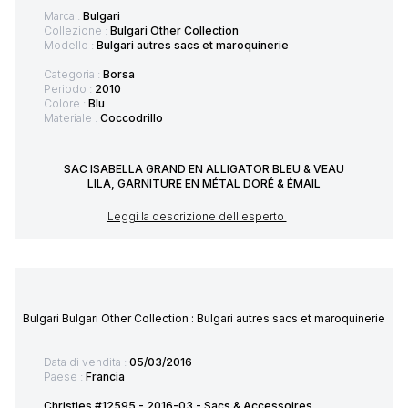
Marca :
Bulgari
Collezione :
Bulgari Other Collection
Modello :
Bulgari autres sacs et maroquinerie
Categoria :
Borsa
Periodo :
2010
Colore :
Blu
Materiale :
Coccodrillo
SAC ISABELLA GRAND EN ALLIGATOR BLEU & VEAU
LILA, GARNITURE EN MÉTAL DORÉ & ÉMAIL
Leggi la descrizione dell'esperto
Bulgari Bulgari Other Collection : Bulgari autres sacs et maroquinerie
Data di vendita :
05/03/2016
Paese :
Francia
Christies #12595 - 2016-03 - Sacs & Accessoires