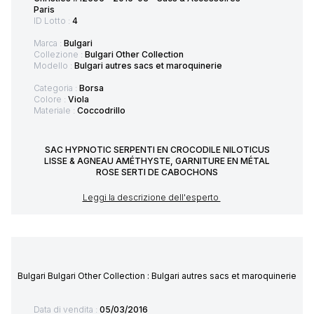
Paris
ID Lotto :
4
Marca :
Bulgari
Collezione :
Bulgari Other Collection
Modello :
Bulgari autres sacs et maroquinerie
Categoria :
Borsa
Colore :
Viola
Materiale :
Coccodrillo
SAC HYPNOTIC SERPENTI EN CROCODILE NILOTICUS
LISSE & AGNEAU AMÉTHYSTE, GARNITURE EN MÉTAL
ROSE SERTI DE CABOCHONS
Leggi la descrizione dell'esperto
Bulgari Bulgari Other Collection : Bulgari autres sacs et maroquinerie
Data di vendita :
05/03/2016