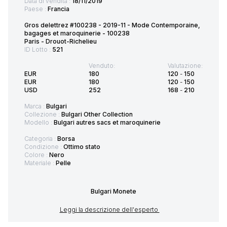
Data di vendita :
18/11/2019
Paese :
Francia
Gros delettrez #100238 - 2019-11 - Mode Contemporaine,
bagages et maroquinerie - 100238
Paris - Drouot-Richelieu
ID Lotto :
521
Venduto:
Valutazione:
EUR
180
120
-
150
EUR
180
120
-
150
USD
252
168
-
210
Marca :
Bulgari
Collezione :
Bulgari Other Collection
Modello :
Bulgari autres sacs et maroquinerie
Categoria :
Borsa
Condizione :
Ottimo stato
Colore :
Nero
Materiale :
Pelle
Bulgari Monete
Leggi la descrizione dell'esperto