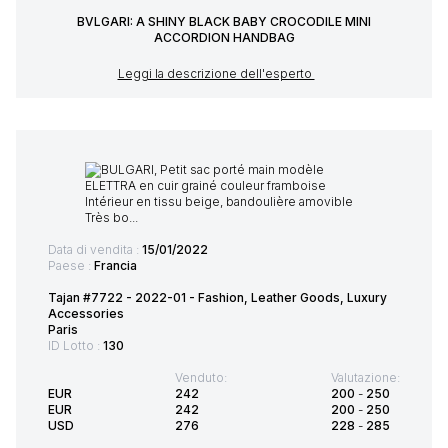
BVLGARI: A SHINY BLACK BABY CROCODILE MINI
ACCORDION HANDBAG
Leggi la descrizione dell'esperto
Data di vendita :
15/01/2022
Paese :
Francia
Tajan #7722 - 2022-01 - Fashion, Leather Goods, Luxury
Accessories
Paris
ID Lotto :
130
Venduto:
Valutazione:
EUR
242
200
-
250
EUR
242
200
-
250
USD
276
228
-
285