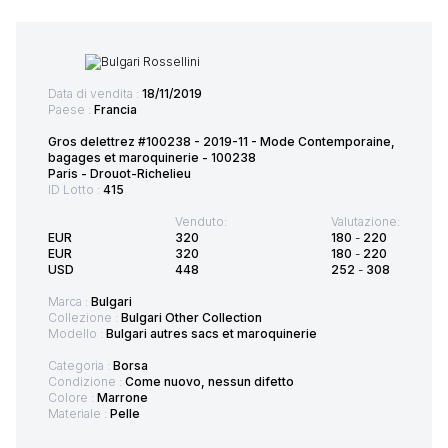
Data di vendita :
18/11/2019
Paese :
Francia
Gros delettrez #100238 - 2019-11 - Mode Contemporaine,
bagages et maroquinerie - 100238
Paris - Drouot-Richelieu
ID Lotto :
415
Venduto:
Valutazione:
EUR
320
180
-
220
EUR
320
180
-
220
USD
448
252
-
308
Marca :
Bulgari
Collezione :
Bulgari Other Collection
Modello :
Bulgari autres sacs et maroquinerie
Categoria :
Borsa
Condizione :
Come nuovo, nessun difetto
Colore :
Marrone
Materiale :
Pelle