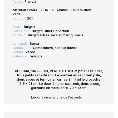
Paese :
Francia
Artcurial #2583 - 2014-06 - Chanel - Louis Vuitton
Paris
ID Lotto :
261
Marca :
Bulgari
Collezione :
Bulgari Other Collection
Modello :
Bulgari autres sacs et maroquinerie
Categoria :
Borsa
Condizione :
Come nuovo, nessun difetto
Colore :
Verde
Materiale :
Tessuto
BULGARI, NINA RICCI, VENETI STUDIUM pour FORTUNY,
trois petits sacs du soir. Le premier en satin vert pâle,
deux anses et fermoir en cuir vert imitant le crocodile.
13,5 x 21 cm. Le deuxième en satin noir, deux anses,
garniture en métal doré. 20 x 19 cm.
Leggi la descrizione dell'esperto