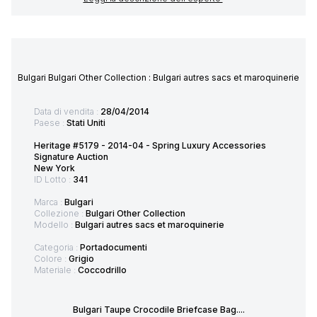
Bulgari Bulgari Other Collection : Bulgari autres sacs et maroquinerie
Data di vendita :
28/04/2014
Paese :
Stati Uniti
Heritage #5179 - 2014-04 - Spring Luxury Accessories
Signature Auction
New York
ID Lotto :
341
Marca :
Bulgari
Collezione :
Bulgari Other Collection
Modello :
Bulgari autres sacs et maroquinerie
Categoria :
Portadocumenti
Colore :
Grigio
Materiale :
Coccodrillo
Bulgari Taupe Crocodile Briefcase Bag....