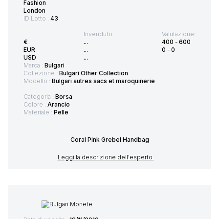
Fashion
London
ID Lotto :
43
Invenduto
Valutazione:
€
...
400
-
600
EUR
...
0
-
0
USD
...
Marca :
Bulgari
Collezione :
Bulgari Other Collection
Modello :
Bulgari autres sacs et maroquinerie
Categoria :
Borsa
Colore :
Arancio
Materiale :
Pelle
Coral Pink Grebel Handbag
Leggi la descrizione dell'esperto