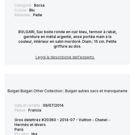
Categoria :
Borsa
Colore :
Blu
Materiale :
Pelle
BVLGARI, Sac boite ronde en cuir bleu, fermoir à rabat,
garniture en métal argenté, anse portée main à la
couleur, intérieur en satin mordoré. Diam.: 15 cm. Petite
griffure au dos.
Leggi la descrizione dell'esperto
Bulgari Bulgari Other Collection : Bulgari autres sacs et maroquinerie
Data di vendita :
09/07/2014
Paese :
Francia
Gros delettrez #20360 - 2014-07 - Vuitton - Chanel -
Hermès et divers
Paris
ID Lotto :
184