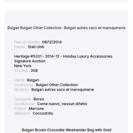
Bulgari Bulgari Other Collection : Bulgari autres sacs et maroquinerie
Data di vendita :
08/12/2014
Paese :
Stati Uniti
Heritage #5201 - 2014-12 - Holiday Luxury Accessories
Signature Auction
New York
ID Lotto :
308
Marca :
Bulgari
Collezione :
Bulgari Other Collection
Modello :
Bulgari autres sacs et maroquinerie
Categoria :
Borsa
Condizione :
Come nuovo, nessun difetto
Colore :
Marrone
Materiale :
Coccodrillo
Bulgari Brown Crocodile Weekender Bag with Gold