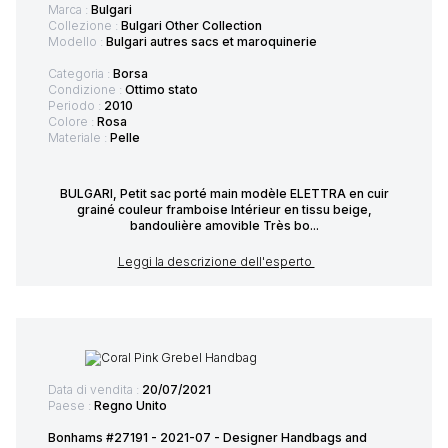
Marca :
Bulgari
Collezione :
Bulgari Other Collection
Modello :
Bulgari autres sacs et maroquinerie
Categoria :
Borsa
Condizione :
Ottimo stato
Periodo :
2010
Colore :
Rosa
Materiale :
Pelle
BULGARI, Petit sac porté main modèle ELETTRA en cuir
grainé couleur framboise Intérieur en tissu beige,
bandoulière amovible Très bo...
Leggi la descrizione dell'esperto
Data di vendita :
20/07/2021
Paese :
Regno Unito
Bonhams #27191 - 2021-07 - Designer Handbags and