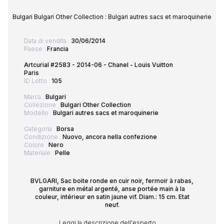
Bulgari Bulgari Other Collection : Bulgari autres sacs et maroquinerie
Data di vendita :
30/06/2014
Paese :
Francia
Artcurial #2583 - 2014-06 - Chanel - Louis Vuitton
Paris
ID Lotto :
105
Marca :
Bulgari
Collezione :
Bulgari Other Collection
Modello :
Bulgari autres sacs et maroquinerie
Categoria :
Borsa
Condizione :
Nuovo, ancora nella confezione
Colore :
Nero
Materiale :
Pelle
BVLGARI, Sac boite ronde en cuir noir, fermoir à rabas,
garniture en métal argenté, anse portée main à la
couleur, intérieur en satin jaune vif. Diam.: 15 cm. Etat
neuf.
Leggi la descrizione dell'esperto