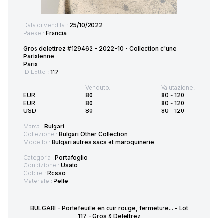
Data di vendita :
25/10/2022
Paese :
Francia
Gros delettrez #129462 - 2022-10 - Collection d'une
Parisienne
Paris
ID Lotto :
117
Venduto:
Valutazione:
EUR
80
80
-
120
EUR
80
80
-
120
USD
80
80
-
120
Marca :
Bulgari
Collezione :
Bulgari Other Collection
Modello :
Bulgari autres sacs et maroquinerie
Categoria :
Portafoglio
Condizione :
Usato
Colore :
Rosso
Materiale :
Pelle
BULGARI - Portefeuille en cuir rouge, fermeture... - Lot
117 - Gros & Delettrez