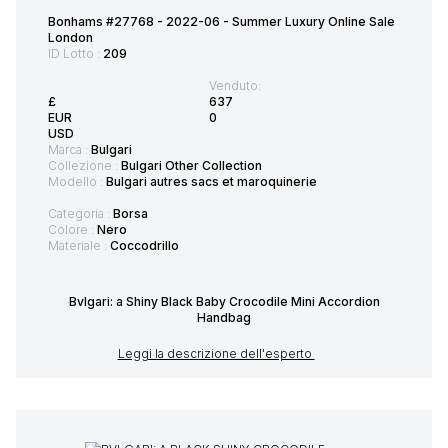
Bonhams #27768 - 2022-06 - Summer Luxury Online Sale
London
ID Lotto :
209
Venduto:
£
637
EUR
0
USD
Marca :
Bulgari
Collezione :
Bulgari Other Collection
Modello :
Bulgari autres sacs et maroquinerie
Categoria :
Borsa
Colore :
Nero
Materiale :
Coccodrillo
Bvlgari: a Shiny Black Baby Crocodile Mini Accordion
Handbag
Leggi la descrizione dell'esperto