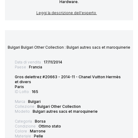
Hardware.
Leggi la descrizione dell'esperto
Bulgari Bulgari Other Collection : Bulgari autres sacs et maroquinerie
Data di vendita :
17/11/2014
Paese :
Francia
Gros delettrez #20663 - 2014-11 - Chanel Vuitton Hermès
et divers
Paris
ID Lotto :
165
Marca :
Bulgari
Collezione :
Bulgari Other Collection
Modello :
Bulgari autres sacs et maroquinerie
Categoria :
Borsa
Condizione :
Ottimo stato
Colore :
Marrone
Materiale :
Pelle