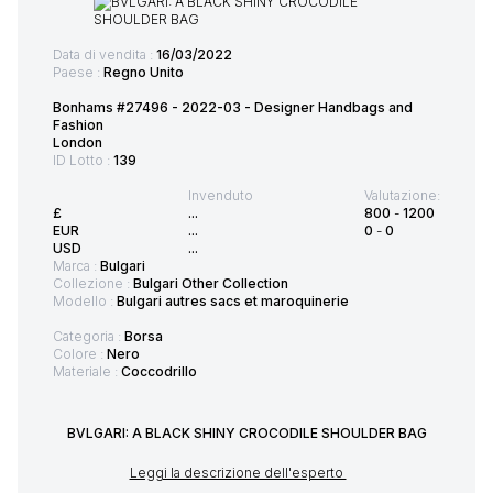
Data di vendita :
16/03/2022
Paese :
Regno Unito
Bonhams #27496 - 2022-03 - Designer Handbags and
Fashion
London
ID Lotto :
139
Invenduto
Valutazione:
£
...
800
-
1200
EUR
...
0
-
0
USD
...
Marca :
Bulgari
Collezione :
Bulgari Other Collection
Modello :
Bulgari autres sacs et maroquinerie
Categoria :
Borsa
Colore :
Nero
Materiale :
Coccodrillo
BVLGARI: A BLACK SHINY CROCODILE SHOULDER BAG
Leggi la descrizione dell'esperto