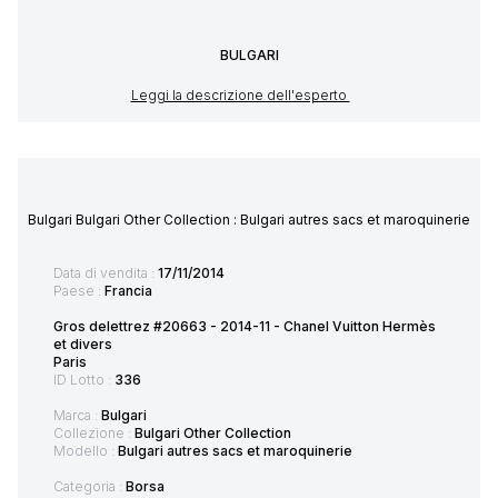
BULGARI
Leggi la descrizione dell'esperto
Bulgari Bulgari Other Collection : Bulgari autres sacs et maroquinerie
Data di vendita :
17/11/2014
Paese :
Francia
Gros delettrez #20663 - 2014-11 - Chanel Vuitton Hermès
et divers
Paris
ID Lotto :
336
Marca :
Bulgari
Collezione :
Bulgari Other Collection
Modello :
Bulgari autres sacs et maroquinerie
Categoria :
Borsa