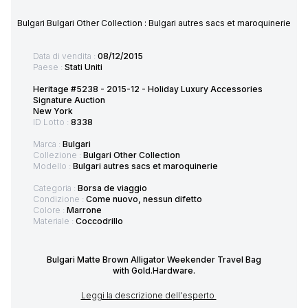
Bulgari Bulgari Other Collection : Bulgari autres sacs et maroquinerie
Data di vendita :
08/12/2015
Paese :
Stati Uniti
Heritage #5238 - 2015-12 - Holiday Luxury Accessories
Signature Auction
New York
ID Lotto :
8338
Marca :
Bulgari
Collezione :
Bulgari Other Collection
Modello :
Bulgari autres sacs et maroquinerie
Categoria :
Borsa de viaggio
Condizione :
Come nuovo, nessun difetto
Colore :
Marrone
Materiale :
Coccodrillo
Bulgari Matte Brown Alligator Weekender Travel Bag
with Gold.Hardware.
Leggi la descrizione dell'esperto