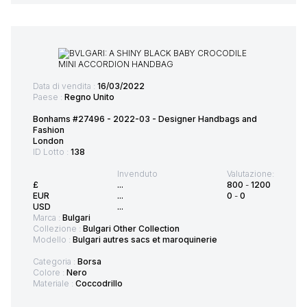
Data di vendita :
16/03/2022
Paese :
Regno Unito
Bonhams #27496 - 2022-03 - Designer Handbags and
Fashion
London
ID Lotto :
138
Invenduto
Valutazione:
£
...
800
-
1200
EUR
...
0
-
0
USD
...
Marca :
Bulgari
Collezione :
Bulgari Other Collection
Modello :
Bulgari autres sacs et maroquinerie
Categoria :
Borsa
Colore :
Nero
Materiale :
Coccodrillo