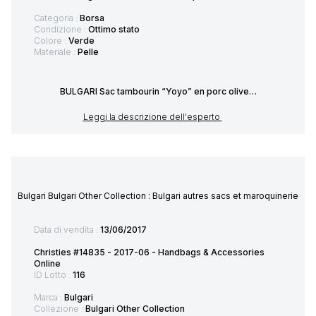
Categoria :
Borsa
Condizione :
Ottimo stato
Colore :
Verde
Materiale :
Pelle
BULGARI Sac tambourin “Yoyo” en porc olive…
Leggi la descrizione dell'esperto
Bulgari Bulgari Other Collection : Bulgari autres sacs et maroquinerie
Data di vendita :
13/06/2017
Christies #14835 - 2017-06 - Handbags & Accessories
Online
ID Lotto :
116
Marca :
Bulgari
Collezione :
Bulgari Other Collection