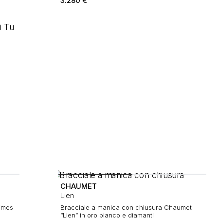
3.280
€
CHAUMET
Lien
Aimes
Bracciale a manica con chiusura Chaumet
“Lien” in oro bianco e diamanti