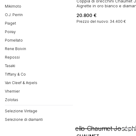
Coppia di orecchini Chaumet 
Aigrette in oro bianco e diaman
Mikimoto
O.J. Perrin
20.800
€
Prezzo del nuovo: 34.400 €
Piaget
Poiray
Pomellato
Rene Boivin
Repossi
Tasaki
Tiffany & Co
Van Cleef & Arpels
Vhernier
Zolotas
Selezione Vintage
Selezione di diamanti