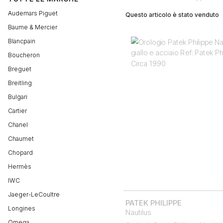
Audemars Piguet
Questo articolo è stato venduto
Baume & Mercier
Blancpain
Boucheron
Breguet
Breitling
Bulgari
Cartier
Chanel
Chaumet
Chopard
Hermès
IWC
Jaeger-LeCoultre
PATEK PHILIPPE
Longines
Nautilus
Omega