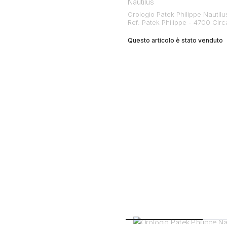
Nautilus
Orologio Patek Philippe Nautilus
Ref: Patek Philippe - 4700 Cir
Questo articolo è stato venduto