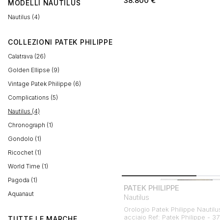
38.800
€
MODELLI
NAUTILUS
Nautilus (4)
COLLEZIONI PATEK PHILIPPE
Calatrava (26)
Golden Ellipse (9)
Vintage Patek Philippe (6)
Complications (5)
Nautilus (4)
Chronograph (1)
Gondolo (1)
Ricochet (1)
World Time (1)
Pagoda (1)
PATEK PHILIPPE
Aquanaut
Nautilus
Orologio Patek Philippe Nautilu
acciaio Ref: Patek Philippe - 3
TUTTE LE MARCHE