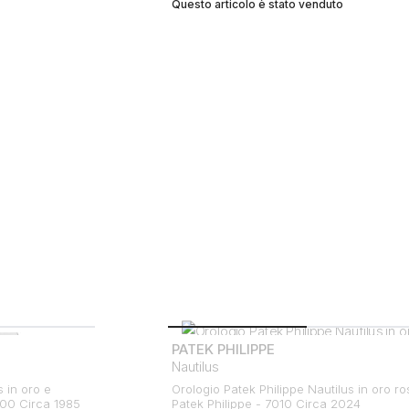
Questo articolo è stato venduto
PATEK PHILIPPE
Nautilus
s in oro e
Orologio Patek Philippe Nautilus in oro ro
700 Circa 1985
Patek Philippe - 7010 Circa 2024