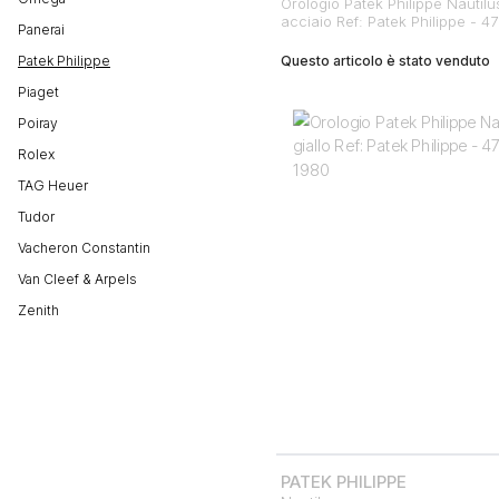
Orologio Patek Philippe Nautilus
acciaio Ref: Patek Philippe - 
Panerai
Patek Philippe
Questo articolo è stato venduto
Piaget
Poiray
Rolex
TAG Heuer
Tudor
Vacheron Constantin
Van Cleef & Arpels
Zenith
PATEK PHILIPPE