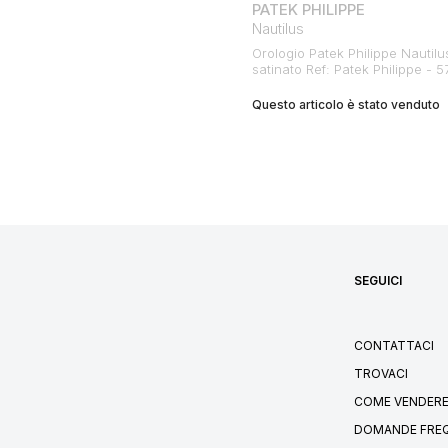
PATEK PHILIPPE
Nautilus
Orologio Patek Philippe Nautilu
satinato Ref: Patek Philippe - 
Questo articolo è stato venduto
SEGUICI
CONTATTACI
TROVACI
COME VENDERE
DOMANDE FRE