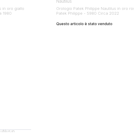
Nautilus
 in oro giallo
Orologio Patek Philippe Nautilus in oro ro
ca 1980
Patek Philippe - 5980 Circa 2022
Questo articolo è stato venduto