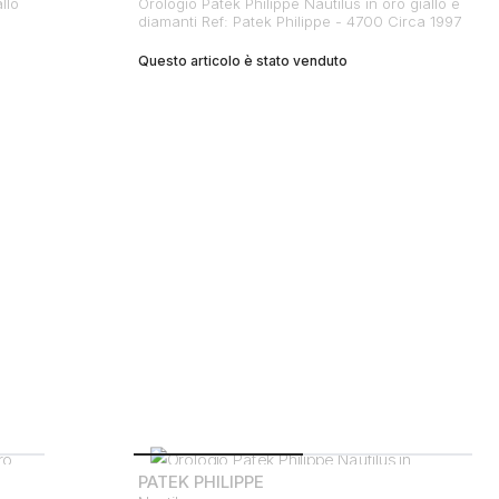
llo
Orologio Patek Philippe Nautilus in oro giallo e
diamanti Ref: Patek Philippe - 4700 Circa 1997
Questo articolo è stato venduto
PATEK PHILIPPE