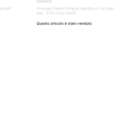
Nautilus
sa Ref:
Orologio Patek Philippe Nautilus in acciaio
Ref : 5711 Circa 2009
Questo articolo è stato venduto