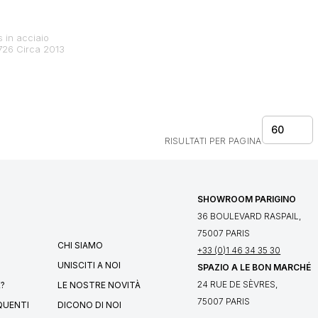
s in acciaio
5726 Circa 2013
60
RISULTATI PER PAGINA
SHOWROOM PARIGINO
36 BOULEVARD RASPAIL,
75007 PARIS
CHI SIAMO
+33 (0)1 46 34 35 30
UNISCITI A NOI
SPAZIO A LE BON MARCHÉ
24 RUE DE SÈVRES,
?
LE NOSTRE NOVITÀ
75007 PARIS
QUENTI
DICONO DI NOI