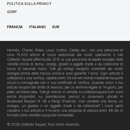
POLITICA SULLA PRIVACY
GDRP
FRANCIA
ITALIANO
EUR
Hermès, Chanel, Rolex, Louis Vuitton, Cartier, ecc.: con una selezione di
circa 15.000 articoli di lusso selezionati dai nostri specialisti, il sito
Collector Square afferma dal 2015 la sua posizione di leader europeo nella
vendita online di borse, orologi, gioielli e oggetti d'arte e da collezione di
lusso di seconda mano. Tutti gli orologi vengono controllati dai nostri
orologiai prima della messa online e sono garantiti 1 anno. Ogni articolo è
sottoposto a una verifica, spedito entro 24 ore nel mondo mediante trasporto
sicuro e consegnato con il suo certificato di verifica. Quando ricevi il tuo
articolo disponi del diritto di recesso, per un termine legale di 14 giorni, per
poter cambiare idea. Tutti gli articoli in vendita su collectorsquare.com sono
anche disponibili, su prenotazione, presso lo showroom ubicato in
Boulevard Raspail N. 36 a Parigi (Francia). Vuoi vendere una borsa, un
orologio, un gioiello o un oggetto d'arte o da collezione? I nostri periti
valutano il tuo articolo e ti inviano una proposta di prezzo entro 48 ore in
formato conto vendita o acquisto immediato.
© 2026 Collector Square, Tous droits réservés.