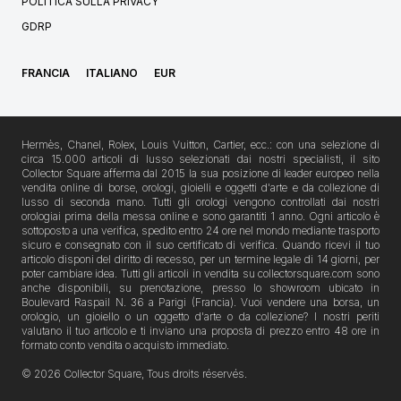
POLITICA SULLA PRIVACY
GDRP
FRANCIA
ITALIANO
EUR
Hermès, Chanel, Rolex, Louis Vuitton, Cartier, ecc.: con una selezione di
circa 15.000 articoli di lusso selezionati dai nostri specialisti, il sito
Collector Square afferma dal 2015 la sua posizione di leader europeo nella
vendita online di borse, orologi, gioielli e oggetti d'arte e da collezione di
lusso di seconda mano. Tutti gli orologi vengono controllati dai nostri
orologiai prima della messa online e sono garantiti 1 anno. Ogni articolo è
sottoposto a una verifica, spedito entro 24 ore nel mondo mediante trasporto
sicuro e consegnato con il suo certificato di verifica. Quando ricevi il tuo
articolo disponi del diritto di recesso, per un termine legale di 14 giorni, per
poter cambiare idea. Tutti gli articoli in vendita su collectorsquare.com sono
anche disponibili, su prenotazione, presso lo showroom ubicato in
Boulevard Raspail N. 36 a Parigi (Francia). Vuoi vendere una borsa, un
orologio, un gioiello o un oggetto d'arte o da collezione? I nostri periti
valutano il tuo articolo e ti inviano una proposta di prezzo entro 48 ore in
formato conto vendita o acquisto immediato.
© 2026 Collector Square, Tous droits réservés.