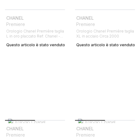
CHANEL
CHANEL
Premiere
Premiere
Orologio Chanel Première taglia
Orologio Chanel Première taglia
L in oro placcato Ref: Chanel -
XL in acciaio Circa 2000
H0001 Circa 1990
Questo articolo è stato venduto
Questo articolo è stato venduto
CHANEL
CHANEL
Premiere
Premiere