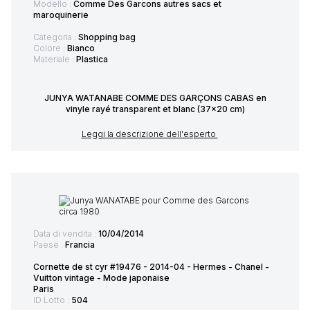
Modello :
Comme Des Garcons autres sacs et
maroquinerie
Categoria :
Shopping bag
Colore :
Bianco
Materiale :
Plastica
JUNYA WATANABE COMME DES GARÇONS CABAS en
vinyle rayé transparent et blanc (37x20 cm)
Leggi la descrizione dell'esperto
Data di vendita :
10/04/2014
Paese :
Francia
Cornette de st cyr #19476 - 2014-04 - Hermes - Chanel -
Vuitton vintage - Mode japonaise
Paris
ID Lotto :
504