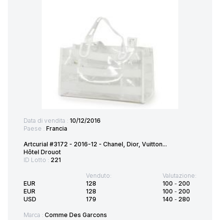
Data di vendita :
10/12/2016
Paese :
Francia
Artcurial #3172 - 2016-12 - Chanel, Dior, Vuitton...
Hôtel Drouot
ID Lotto :
221
Venduto:
Valutazione:
EUR
128
100
-
200
EUR
128
100
-
200
USD
179
140
-
280
Marca :
Comme Des Garcons