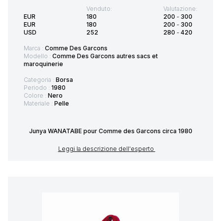
Venduto:
Valutazione:
EUR
180
200
-
300
EUR
180
200
-
300
USD
252
280
-
420
Marca :
Comme Des Garcons
Modello :
Comme Des Garcons autres sacs et
maroquinerie
Categoria :
Borsa
Periodo :
1980
Colore :
Nero
Materiale :
Pelle
Junya WANATABE pour Comme des Garcons circa 1980
Leggi la descrizione dell'esperto