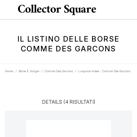
IL LISTINO DELLE BORSE
COMME DES GARCONS
Home
/
Borse E Valigie
/
Comme Des Garcons
/
Luxprice-Index : Comme Des Garcons
DETAILS (4 RISULTATI)