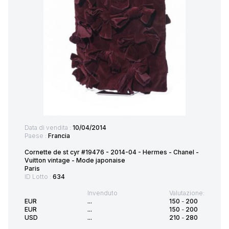
Data di vendita :
10/04/2014
Paese :
Francia
Cornette de st cyr #19476 - 2014-04 - Hermes - Chanel -
Vuitton vintage - Mode japonaise
Paris
ID Lotto :
634
Invenduto
Valutazione:
EUR
...
150
-
200
EUR
...
150
-
200
USD
...
210
-
280