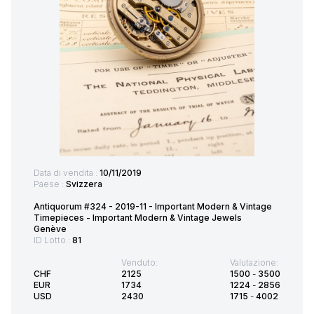
Data di vendita :
10/11/2019
Paese :
Svizzera
Antiquorum #324 - 2019-11 - Important Modern & Vintage
Timepieces - Important Modern & Vintage Jewels
Genève
ID Lotto :
81
Venduto:
Valutazione:
CHF
2125
1500
-
3500
EUR
1734
1224
-
2856
USD
2430
1715
-
4002