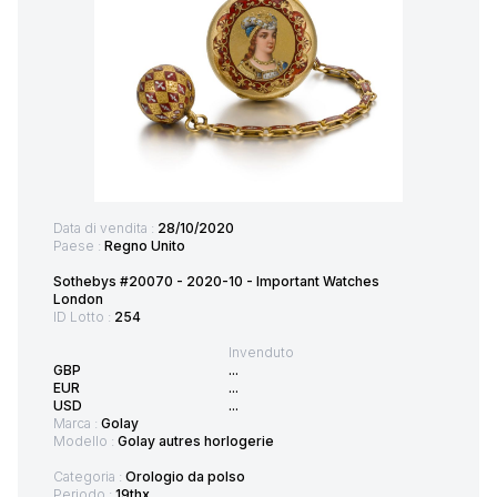
Data di vendita :
28/10/2020
Paese :
Regno Unito
Sothebys #20070 - 2020-10 - Important Watches
London
ID Lotto :
254
Invenduto
GBP
...
EUR
...
USD
...
Marca :
Golay
Modello :
Golay autres horlogerie
Categoria :
Orologio da polso
Periodo :
19thx