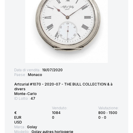
Data di vendita :
19/07/2020
Paese :
Monaco
Artcurial #1070 - 2020-07 - THE BULL COLLECTION & à
divers
Monte-Carlo
ID Lotto :
47
Venduto:
Valutazione:
€
1084
800
-
1500
EUR
0
0
-
0
USD
Marca :
Golay
Modello :
Golay autres horlogerie