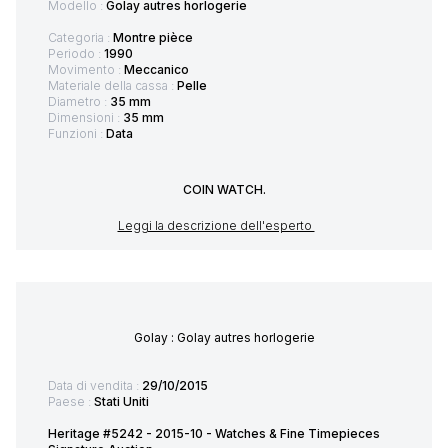
Modello :
Golay autres horlogerie
Categoria :
Montre pièce
Periodo :
1990
Movimento :
Meccanico
Materiale della cassa :
Pelle
Diametro :
35 mm
Dimensioni :
35 mm
Funzioni :
Data
COIN WATCH.
Leggi la descrizione dell'esperto
Golay : Golay autres horlogerie
Data di vendita :
29/10/2015
Paese :
Stati Uniti
Heritage #5242 - 2015-10 - Watches & Fine Timepieces