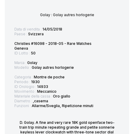
Golay : Golay autres horlogerie
Data di vendita :
14/05/2018
Paese :
Svizzera
Christies #16098 - 2018-05 - Rare Watches
Geneva
ID Lotto :
50
Marca :
Golay
Modello :
Golay autres horlogerie
Categoria :
Montre de poche
Periodo :
1930
ID Orologio :
14933
Movimento :
Meccanico
Materiale della cassa :
Oro giallo
Diametro :
,casema
Funzioni :
Allarme/Sveglia, Ripetizione minuti
D. Golay. A fine and very rare 18K gold openface two-
train trip minute repeating grande and petite sonnerie
keyless lever clockwatch with three-tone sector dial