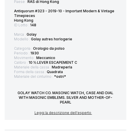
Paese :
RAS di Hong Kong
Antiquorum #323 - 2019-10 - Important Modern & Vintage
Timepieces
Hong Kong
ID Lotto :
148
Marca :
Golay
Modello :
Golay autres horlogerie
Categoria :
Orologio da polso
Periodo :
1930
Movimento :
Meccanico
Calibro :
10 ½ LEVER ESCAPEMENT C
Materiale della cassa :
Madreperla
Forma della cassa :
Quadrata
Materiale del cinturino :
*ostri*
GOLAY WATCH CO. MASONIC WATCH, CASE AND DIAL
WITH MASONIC EMBLEMS. SILVER AND MOTHER-OF-
PEARL
Leggi la descrizione dell'esperto