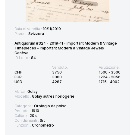
Data di vendita :
10/11/2019
Paese :
Svizzera
Antiquorum #324 - 2019-11 - Important Modern & Vintage
Timepieces - Important Modern & Vintage Jewels
Genève
ID Lotto :
84
Venduto:
Valutazione:
CHF
3750
1500
-
3500
EUR
3060
1224
-
2856
USD
4287
1715
-
4002
Marca :
Golay
Modello :
Golay autres horlogerie
Categoria :
Orologio da polso
Periodo :
1910
Calibro :
20 c
Con diamanti :
Sì :
Funzioni :
Cronometro