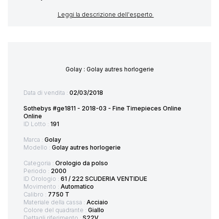
Leggi la descrizione dell'esperto
Golay : Golay autres horlogerie
Data di vendita :
02/03/2018
Sothebys #ge1811 - 2018-03 - Fine Timepieces Online
Online
ID Lotto :
191
Marca :
Golay
Modello :
Golay autres horlogerie
Categoria :
Orologio da polso
Periodo :
2000
ID Orologio :
61 / 222 SCUDERIA VENTIDUE
Movimento :
Automatico
Calibro :
7750 T
Materiale della cassa :
Acciaio
Colore del quadrante :
Giallo
Dettagli riferimento :
S22V