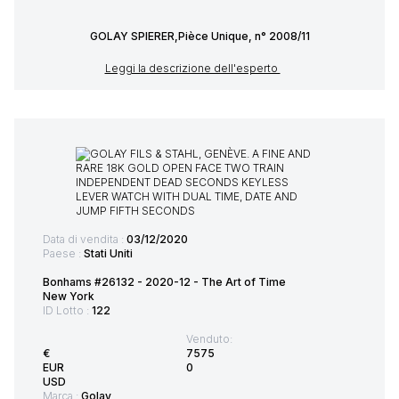
GOLAY SPIERER,Pièce Unique, n° 2008/11
Leggi la descrizione dell'esperto
Data di vendita :
03/12/2020
Paese :
Stati Uniti
Bonhams #26132 - 2020-12 - The Art of Time
New York
ID Lotto :
122
Venduto:
€
7575
EUR
0
USD
Marca :
Golay