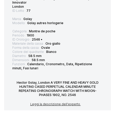
Innovator
London
ID Lotto :
77
Marca :
Golay
Modello :
Golay autres horlogerie
Categoria :
Montre de poche
Periodo :
1900
ID Orologio :
2546 •
Materiale della cassa :
Oro giallo
Forma della cassa :
Ovale
Colore del quadrante :
Bianco
Diametro :
58.5 mm
Dimensioni :
58.5 mm
Funzioni :
Calendario, Cronometro, Data, Ripetizione
minuti, Fasi lunari
Hector Golay, London A VERY FINE AND HEAVY GOLD
HUNTING CASED PERPETUAL CALENDAR MINUTE
REPEATING CHRONOGRAPH WATCH WITH MOON-
PHASES 1902, NO. 2546
Leggi la descrizione dell'esperto