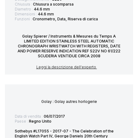
Chiusura :
Chiusura a scomparsa
Diametro :
44.6 mm
Dimensioni :
44.6 mm
Funzioni :
Cronometro, Data, Riserva di carica
Golay Spierer / Instruments & Mesures du Temps A
LIMITED EDITION STAINLESS STEEL AUTOMATIC
CHRONOGRAPH WRISTWATCH WITH REGISTERS, DATE
AND POWER RESERVE INDICATION REF S22V NO 61/222
SCUDERIA VENTIDUE CIRCA 2008
Leggi la descrizione dell'esperto
Golay : Golay autres horlogerie
Data di vendita :
06/07/2017
Paese :
Regno Unito
Sothebys #L17055 - 2017-07 - The Celebration of the
English Watch Part IV, George Daniels 20th Century