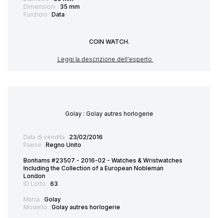
Dimensioni :
35 mm
Funzioni :
Data
COIN WATCH.
Leggi la descrizione dell'esperto
Golay : Golay autres horlogerie
Data di vendita :
23/02/2016
Paese :
Regno Unito
Bonhams #23507 - 2016-02 - Watches & Wristwatches
Including the Collection of a European Nobleman
London
ID Lotto :
63
Marca :
Golay
Modello :
Golay autres horlogerie