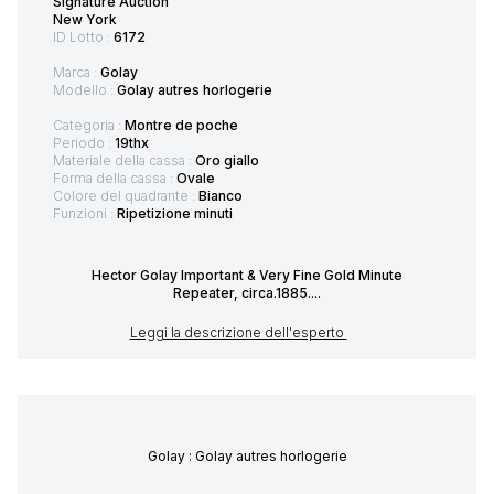
Signature Auction
New York
ID Lotto :
6172
Marca :
Golay
Modello :
Golay autres horlogerie
Categoria :
Montre de poche
Periodo :
19thx
Materiale della cassa :
Oro giallo
Forma della cassa :
Ovale
Colore del quadrante :
Bianco
Funzioni :
Ripetizione minuti
Hector Golay Important & Very Fine Gold Minute
Repeater, circa.1885....
Leggi la descrizione dell'esperto
Golay : Golay autres horlogerie