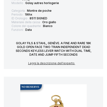
Modello :
Golay autres horlogerie
Categoria :
Montre de poche
Periodo :
19thx
ID Orologio :
8511 SIGNED
Materiale della cassa :
Oro giallo
Colore del quadrante :
Bianco
Funzioni :
Data
GOLAY FILS & STAHL, GENÈVE. A FINE AND RARE 18K
GOLD OPEN FACE TWO TRAIN INDEPENDENT DEAD
SECONDS KEYLESS LEVER WATCH WITH DUAL TIME,
DATE AND JUMP FIFTH SECONDS
Leggi la descrizione dell'esperto