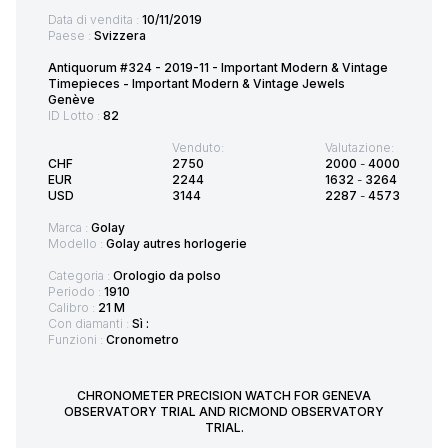
Data di vendita :
10/11/2019
Paese :
Svizzera
Antiquorum #324 - 2019-11 - Important Modern & Vintage
Timepieces - Important Modern & Vintage Jewels
Genève
ID Lotto :
82
Venduto:
Valutazione:
CHF
2750
2000
-
4000
EUR
2244
1632
-
3264
USD
3144
2287
-
4573
Marca :
Golay
Modello :
Golay autres horlogerie
Categoria :
Orologio da polso
Periodo :
1910
Calibro :
21 M
Con diamanti :
Sì :
Funzioni :
Cronometro
CHRONOMETER PRECISION WATCH FOR GENEVA
OBSERVATORY TRIAL AND RICMOND OBSERVATORY
TRIAL.