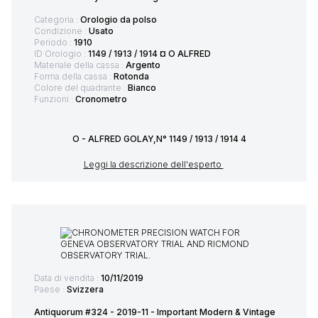
Categoria :
Orologio da polso
Condizione :
Usato
Periodo :
1910
ID Orologio :
1149 / 1913 / 1914 ¤ O ALFRED
Materiale della cassa :
Argento
Forma della cassa :
Rotonda
Colore del quadrante :
Bianco
Funzioni :
Cronometro
O - ALFRED GOLAY,N° 1149 / 1913 / 1914 4
Leggi la descrizione dell'esperto
Data di vendita :
10/11/2019
Paese :
Svizzera
Antiquorum #324 - 2019-11 - Important Modern & Vintage