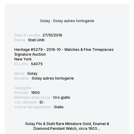
Golay : Golay autres horlogerie
Data di vendita :
27/10/2016
Paese :
Stati Uniti
Heritage #5279 - 2016-10 - Watches & Fine Timepieces
Signature Auction
New York
ID Lotto :
54075
Marca :
Golay
Modello :
Golay autres horlogerie
Categoria :
Periodo :
1900
Materiale della cassa :
Oro giallo
Con diamanti :
Sì :
Colore del quadrante :
Giallo
Golay Fils & Stahl Rare Miniature Gold, Enamel &
Diamond.Pendant Watch, circa 1903....