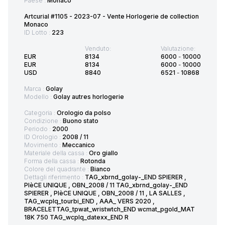
Paese :
Monaco
Artcurial #1105 - 2023-07 - Vente Horlogerie de collection
Monaco
ID Lotto :
223
Venduto:
Valutazione:
EUR
8134
6000
-
10000
EUR
8134
6000
-
10000
USD
8840
6521
-
10868
Marca :
Golay
Modello :
Golay autres horlogerie
Categoria :
Orologio da polso
Condizione :
Buono stato
Periodo :
2000
ID Orologio :
2008 / 11
Movimento :
Meccanico
Materiale della cassa :
Oro giallo
Forma della cassa :
Rotonda
Colore del quadrante :
Bianco
Dettagli riferimento :
TAG_xbrnd_golay-_END SPIERER ,
PIèCE UNIQUE , OBN_2008 / 11 TAG_xbrnd_golay-_END
SPIERER , PIèCE UNIQUE , OBN_2008 / 11 , LA SALLES ,
TAG_wcplq_tourbi_END , AAA_ VERS 2020 ,
BRACELETTAG_tpwat_wristwtch_END wcmat_pgold_MAT
18K 750 TAG_wcplq_datexx_END R