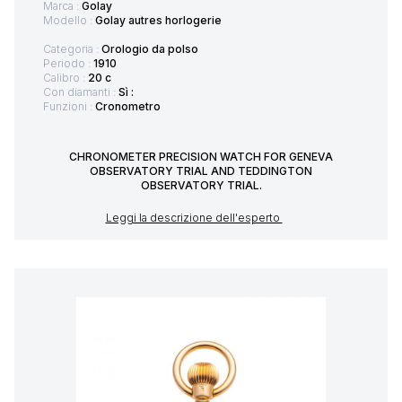
Marca :
Golay
Modello :
Golay autres horlogerie
Categoria :
Orologio da polso
Periodo :
1910
Calibro :
20 c
Con diamanti :
Sì :
Funzioni :
Cronometro
CHRONOMETER PRECISION WATCH FOR GENEVA
OBSERVATORY TRIAL AND TEDDINGTON
OBSERVATORY TRIAL.
Leggi la descrizione dell'esperto