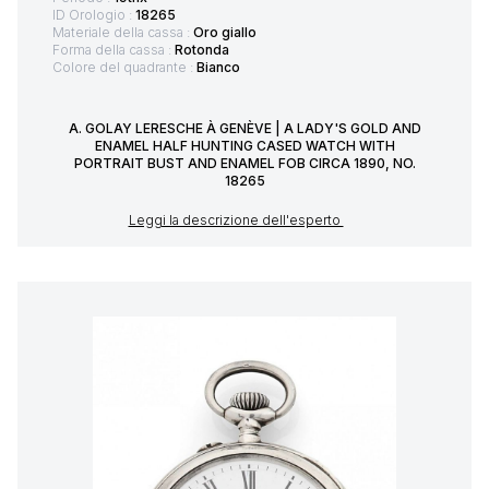
ID Orologio :
18265
Materiale della cassa :
Oro giallo
Forma della cassa :
Rotonda
Colore del quadrante :
Bianco
A. GOLAY LERESCHE À GENÈVE | A LADY'S GOLD AND
ENAMEL HALF HUNTING CASED WATCH WITH
PORTRAIT BUST AND ENAMEL FOB CIRCA 1890, NO.
18265
Leggi la descrizione dell'esperto