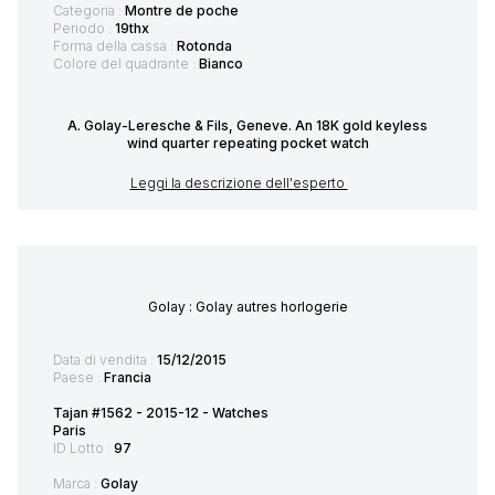
Categoria :
Montre de poche
Periodo :
19thx
Forma della cassa :
Rotonda
Colore del quadrante :
Bianco
A. Golay-Leresche & Fils, Geneve. An 18K gold keyless
wind quarter repeating pocket watch
Leggi la descrizione dell'esperto
Golay : Golay autres horlogerie
Data di vendita :
15/12/2015
Paese :
Francia
Tajan #1562 - 2015-12 - Watches
Paris
ID Lotto :
97
Marca :
Golay