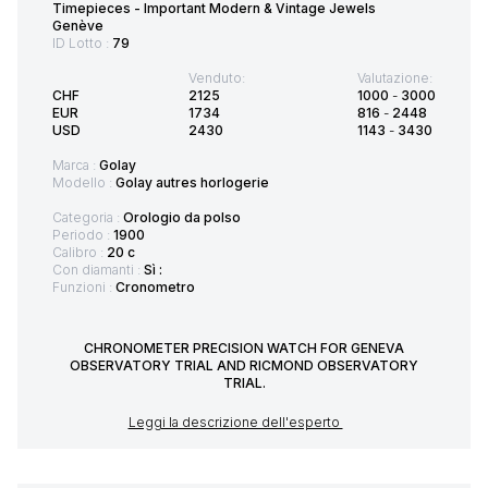
Timepieces - Important Modern & Vintage Jewels
Genève
ID Lotto :
79
Venduto:
Valutazione:
CHF
2125
1000
-
3000
EUR
1734
816
-
2448
USD
2430
1143
-
3430
Marca :
Golay
Modello :
Golay autres horlogerie
Categoria :
Orologio da polso
Periodo :
1900
Calibro :
20 c
Con diamanti :
Sì :
Funzioni :
Cronometro
CHRONOMETER PRECISION WATCH FOR GENEVA
OBSERVATORY TRIAL AND RICMOND OBSERVATORY
TRIAL.
Leggi la descrizione dell'esperto