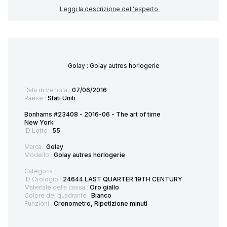
Leggi la descrizione dell'esperto
Golay : Golay autres horlogerie
Data di vendita :
07/06/2016
Paese :
Stati Uniti
Bonhams #23408 - 2016-06 - The art of time
New York
ID Lotto :
55
Marca :
Golay
Modello :
Golay autres horlogerie
Categoria :
ID Orologio :
24644 LAST QUARTER 19TH CENTURY
Materiale della cassa :
Oro giallo
Colore del quadrante :
Bianco
Funzioni :
Cronometro, Ripetizione minuti