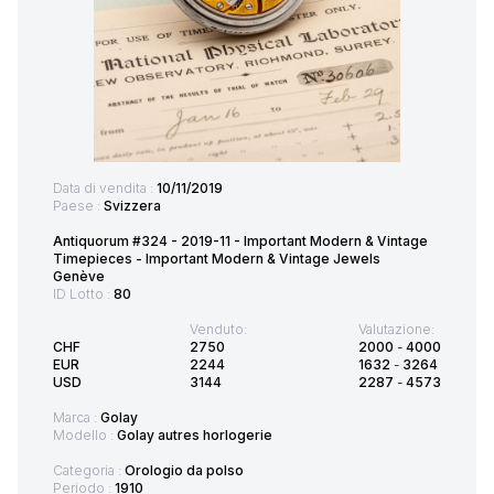
Data di vendita :
10/11/2019
Paese :
Svizzera
Antiquorum #324 - 2019-11 - Important Modern & Vintage
Timepieces - Important Modern & Vintage Jewels
Genève
ID Lotto :
80
Venduto:
Valutazione:
CHF
2750
2000
-
4000
EUR
2244
1632
-
3264
USD
3144
2287
-
4573
Marca :
Golay
Modello :
Golay autres horlogerie
Categoria :
Orologio da polso
Periodo :
1910