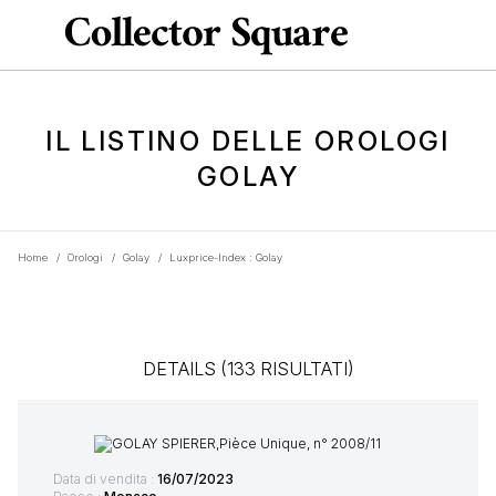
IL LISTINO DELLE OROLOGI
GOLAY
Home
/
Orologi
/
Golay
/
Luxprice-Index : Golay
DETAILS (133 RISULTATI)
Data di vendita :
16/07/2023