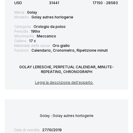
USD
31441
17150
-
28583
Marca :
Golay
Modello :
Golay autres horlogerie
Categoria :
Orologio da polso
Periodo :
19thx
Movimento :
Meccanico
Calibro :
17 c
Materiale della cassa :
Oro giallo
Funzioni :
Calendario, Cronometro, Ripetizione minuti
GOLAY LERESCHE, PERPETUAL CALENDAR, MINUTE-
REPEATING, CHRONOGRAPH
Leggi la descrizione dell'esperto
Golay : Golay autres horlogerie
Data di vendita :
27/10/2019