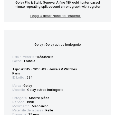
Golay Fils & Stahl, Geneva. A fine 18K gold hunter cased
minute repeating split second chronograph with register
Leggi la descrizione dell'esperto
Golay : Golay autres horlogerie
Data di vendita :
14/03/2016
Paese :
Francia
Tajan #1615 - 2016-03 - Jewels & Watches
Paris
ID Lotto :
534
Marca :
Golay
Modello :
Golay autres horlogerie
Categoria :
Montre pièce
Periodo :
1990
Movimento :
Meccanico
Materiale della cassa :
Pelle
Diametro :
35 mm