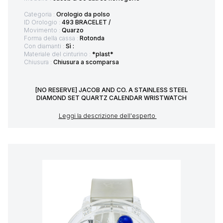
Categoria :
Orologio da polso
ID Orologio :
493 BRACELET /
Movimento :
Quarzo
Forma della cassa :
Rotonda
Con diamanti :
Sì :
Materiale del cinturino :
*plast*
Chiusura :
Chiusura a scomparsa
[NO RESERVE] JACOB AND CO. A STAINLESS STEEL
DIAMOND SET QUARTZ CALENDAR WRISTWATCH
Leggi la descrizione dell'esperto