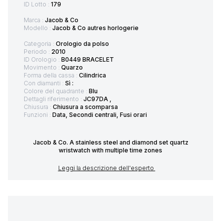
ID Lotto :
179
Marca :
Jacob & Co
Modello :
Jacob & Co autres horlogerie
Categoria :
Orologio da polso
Periodo :
2010
ID Orologio :
B0449 BRACELET
Movimento :
Quarzo
Forma della cassa :
Cilindrica
Con diamanti :
Sì :
Colore del quadrante :
Blu
Dettagli riferimento :
JC97DA ,
Chiusura :
Chiusura a scomparsa
Funzioni :
Data, Secondi centrali, Fusi orari
Jacob & Co. A stainless steel and diamond set quartz
wristwatch with multiple time zones
Leggi la descrizione dell'esperto