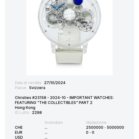
Data di vendita :
27/10/2024
Paese :
Svizzera
Christies #23158 - 2024-10 - IMPORTANT WATCHES:
FEATURING "THE COLLECTIBLES" PART 2
Hong Kong
ID Lotto :
2298
Invenduto
Valutazione:
CHE
...
2500000
-
5000000
EUR
...
0
-
0
USD
...