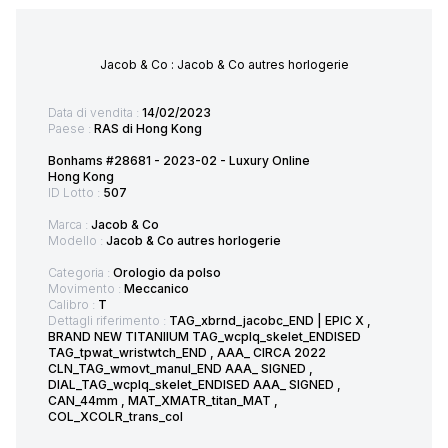
Jacob & Co : Jacob & Co autres horlogerie
Data di vendita :
14/02/2023
Paese :
RAS di Hong Kong
Bonhams #28681 - 2023-02 - Luxury Online
Hong Kong
ID Lotto :
507
Marca :
Jacob & Co
Modello :
Jacob & Co autres horlogerie
Categoria :
Orologio da polso
Movimento :
Meccanico
Calibro :
T
Dettagli riferimento :
TAG_xbrnd_jacobc_END | EPIC X ,
BRAND NEW TITANIIUM TAG_wcplq_skelet_ENDISED
TAG_tpwat_wristwtch_END , AAA_ CIRCA 2022
CLN_TAG_wmovt_manul_END AAA_ SIGNED ,
DIAL_TAG_wcplq_skelet_ENDISED AAA_ SIGNED ,
CAN_44mm , MAT_XMATR_titan_MAT ,
COL_XCOLR_trans_col