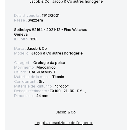
Jacob & Co : Jacob & Co autres horlogerie
Data di vendita :
11/12/2021
Paese :
Svizzera
Sothebys #2164 - 2021-12 - Fine Watches
Geneva
ID Lotto :
128
Marca :
Jacob & Co
Modello :
Jacob & Co autres horlogerie
Categoria :
Orologio da polso
Movimento :
Meccanico
Calibro :
CAL JCAM02 T
Materiale della cassa :
Titanio
Con diamanti :
Sì :
Materiale del cinturino :
*croco*
Dettagli riferimento :
EX100 . 21 . RR . PY . ,
Dimensioni :
44 mm
Jacob & Co.
Leggi la descrizione dell'esperto