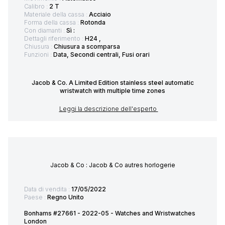
Calibro :
2 T
Materiale della cassa :
Acciaio
Forma della cassa :
Rotonda
Con diamanti :
Sì :
Dettagli riferimento :
H24 ,
Chiusura :
Chiusura a scomparsa
Funzioni :
Data, Secondi centrali, Fusi orari
Jacob & Co. A Limited Edition stainless steel automatic
wristwatch with multiple time zones
Leggi la descrizione dell'esperto
Jacob & Co : Jacob & Co autres horlogerie
Data di vendita :
17/05/2022
Paese :
Regno Unito
Bonhams #27661 - 2022-05 - Watches and Wristwatches
London