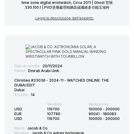
time zone digital wristwatch, Circa 2011 | Ghost 型號
330.100.1 | PVD塗層處理精鋼及碳纖維多功能五地時
Leggi la descrizione dell'esperto
Data di vendita :
20/11/2024
Paese :
Emirati Arabi Uniti
Christies #23036 - 2024-11 - WATCHES ONLINE: THE
DUBAI EDIT
Dubai
ID Lotto :
14
Venduto:
Valutazione:
USD
119700
100000
-
200000
EUR
107780
90041
-
180083
USD
119700
100000
-
200000
Marca :
Jacob & Co
Modello :
Jacob & Co autres horlogerie