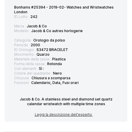
Bonhams #25394 - 2019-02- Watches and Wristwatches
London
ID Lotto :
242
Marca :
Jacob & Co
Modello :
Jacob & Co autres horlogerie
Categoria :
Orologio da polso
Periodo :
2000
ID Orologio :
S3472 BRACELET
Movimento :
Quarzo
Materiale della cassa :
Plastica
Forma della cassa :
Rotonda
Con diamanti :
Sì :
Colore del quadrante :
Nero
Chiusura :
Chiusura a scomparsa
Funzioni :
Calendario, Data, Fusi orari
Jacob & Co. A stainless steel and diamond set quartz
calendar wristwatch with multiple time zones
Leggi la descrizione dell'esperto