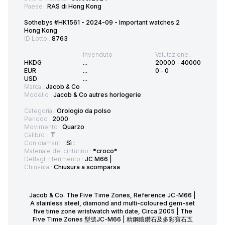
Paese :
RAS di Hong Kong
Sothebys #HK1561 - 2024-09 - Important watches 2
Hong Kong
ID Lotto :
8763
Invenduto
Valutazione:
HKDG
...
20000
-
40000
EUR
...
0
-
0
USD
...
Marca :
Jacob & Co
Modello :
Jacob & Co autres horlogerie
Categoria :
Orologio da polso
Periodo :
2000
Movimento :
Quarzo
Calibro :
T
Con diamanti :
Sì :
Materiale del cinturino :
*croco*
Dettagli riferimento :
JC M66 |
Chiusura :
Chiusura a scomparsa
Jacob & Co. The Five Time Zones, Reference JC-M66 |
A stainless steel, diamond and multi-coloured gem-set
five time zone wristwatch with date, Circa 2005 | The
Five Time Zones 型號JC-M66 | 精鋼鑲鑽石及多彩寶石五