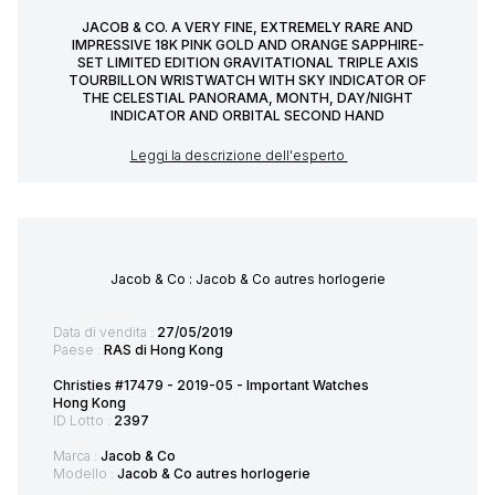
JACOB & CO. A VERY FINE, EXTREMELY RARE AND
IMPRESSIVE 18K PINK GOLD AND ORANGE SAPPHIRE-
SET LIMITED EDITION GRAVITATIONAL TRIPLE AXIS
TOURBILLON WRISTWATCH WITH SKY INDICATOR OF
THE CELESTIAL PANORAMA, MONTH, DAY/NIGHT
INDICATOR AND ORBITAL SECOND HAND
Leggi la descrizione dell'esperto
Jacob & Co : Jacob & Co autres horlogerie
Data di vendita :
27/05/2019
Paese :
RAS di Hong Kong
Christies #17479 - 2019-05 - Important Watches
Hong Kong
ID Lotto :
2397
Marca :
Jacob & Co
Modello :
Jacob & Co autres horlogerie