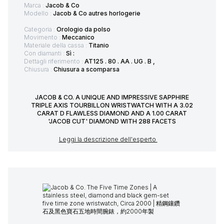
Marca :
Jacob & Co
Modello :
Jacob & Co autres horlogerie
Categoria :
Orologio da polso
Movimento :
Meccanico
Materiale della cassa :
Titanio
Con diamanti :
Sì :
Dettagli riferimento :
AT125 . 80 . AA . UG . B ,
Chiusura :
Chiusura a scomparsa
JACOB & CO. A UNIQUE AND IMPRESSIVE SAPPHIRE
TRIPLE AXIS TOURBILLON WRISTWATCH WITH A 3.02
CARAT D FLAWLESS DIAMOND AND A 1.00 CARAT
'JACOB CUT' DIAMOND WITH 288 FACETS
Leggi la descrizione dell'esperto