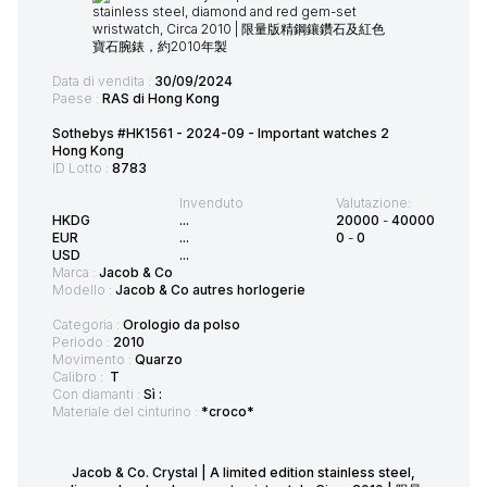
Data di vendita :
30/09/2024
Paese :
RAS di Hong Kong
Sothebys #HK1561 - 2024-09 - Important watches 2
Hong Kong
ID Lotto :
8783
Invenduto
Valutazione:
HKDG
...
20000
-
40000
EUR
...
0
-
0
USD
...
Marca :
Jacob & Co
Modello :
Jacob & Co autres horlogerie
Categoria :
Orologio da polso
Periodo :
2010
Movimento :
Quarzo
Calibro :
T
Con diamanti :
Sì :
Materiale del cinturino :
*croco*
Jacob & Co. Crystal | A limited edition stainless steel,