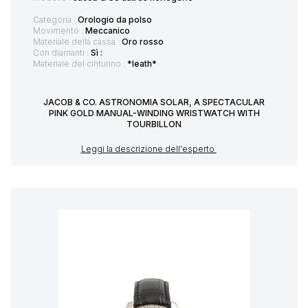
Categoria :
Orologio da polso
Movimento :
Meccanico
Materiale della cassa :
Oro rosso
Con diamanti :
Sì :
Materiale del cinturino :
*leath*
JACOB & CO. ASTRONOMIA SOLAR, A SPECTACULAR
PINK GOLD MANUAL-WINDING WRISTWATCH WITH
TOURBILLON
Leggi la descrizione dell'esperto