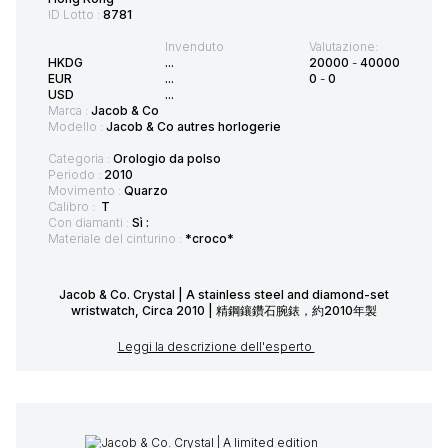
ID Lotto :
8781
Invenduto
Valutazione:
HKDG
...
20000
-
40000
EUR
...
0
-
0
USD
...
Marca :
Jacob & Co
Modello :
Jacob & Co autres horlogerie
Categoria :
Orologio da polso
Periodo :
2010
Movimento :
Quarzo
Calibro :
T
Con diamanti :
Sì :
Materiale del cinturino :
*croco*
Jacob & Co. Crystal | A stainless steel and diamond-set
wristwatch, Circa 2010 | 精鋼鑲鑽石腕錶，約2010年製
Leggi la descrizione dell'esperto