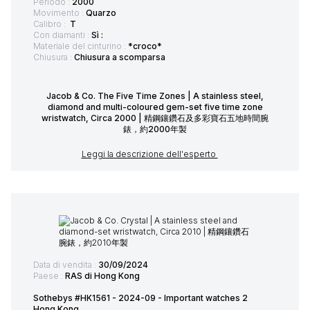
Periodo :
2000
Movimento :
Quarzo
Calibro :
T
Con diamanti :
Sì :
Materiale del cinturino :
*croco*
Chiusura :
Chiusura a scomparsa
Jacob & Co. The Five Time Zones | A stainless steel,
diamond and multi-coloured gem-set five time zone
wristwatch, Circa 2000 | 精鋼鑲鑽石及多彩寶石五地時間腕
錶，約2000年製
Leggi la descrizione dell'esperto
Data di vendita :
30/09/2024
Paese :
RAS di Hong Kong
Sothebys #HK1561 - 2024-09 - Important watches 2
Hong Kong