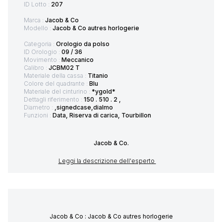
ID Lotto :
207
Marca :
Jacob & Co
Modello :
Jacob & Co autres horlogerie
Categoria :
Orologio da polso
ID Orologio :
09 / 36
Movimento :
Meccanico
Calibro :
JCBM02 T
Materiale della cassa :
Titanio
Colore del quadrante :
Blu
Materiale del cinturino :
*ygold*
Dettagli riferimento :
150 . 510 . 2 ,
Diametro :
,signedcase,dialmo
Funzioni :
Data, Riserva di carica, Tourbillon
Jacob & Co.
Leggi la descrizione dell'esperto
Jacob & Co : Jacob & Co autres horlogerie