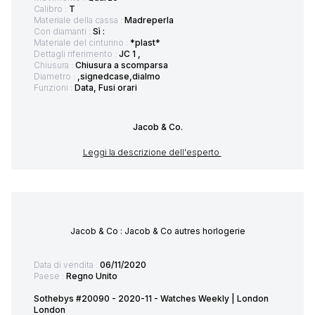
Calibro :
T
Materiale della cassa :
Madreperla
Con diamanti :
Sì :
Materiale del cinturino :
*plast*
Dettagli riferimento :
JC 1 ,
Chiusura :
Chiusura a scomparsa
Diametro :
,signedcase,dialmo
Funzioni :
Data, Fusi orari
Jacob & Co.
Leggi la descrizione dell'esperto
Jacob & Co : Jacob & Co autres horlogerie
Data di vendita :
06/11/2020
Paese :
Regno Unito
Sothebys #20090 - 2020-11 - Watches Weekly | London
London