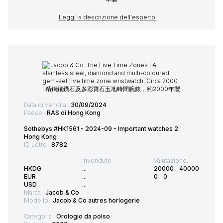
Leggi la descrizione dell'esperto
Data di vendita :
30/09/2024
Paese :
RAS di Hong Kong
Sothebys #HK1561 - 2024-09 - Important watches 2
Hong Kong
ID Lotto :
8782
Invenduto
Valutazione:
HKDG
...
20000
-
40000
EUR
...
0
-
0
USD
...
Marca :
Jacob & Co
Modello :
Jacob & Co autres horlogerie
Categoria :
Orologio da polso