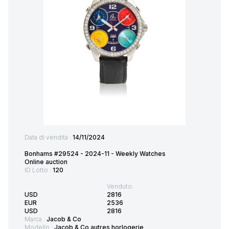
Data di vendita :
14/11/2024
Bonhams #29524 - 2024-11 - Weekly Watches
Online auction
ID Lotto :
120
Venduto:
USD
2816
EUR
2536
USD
2816
Marca :
Jacob & Co
Modello :
Jacob & Co autres horlogerie