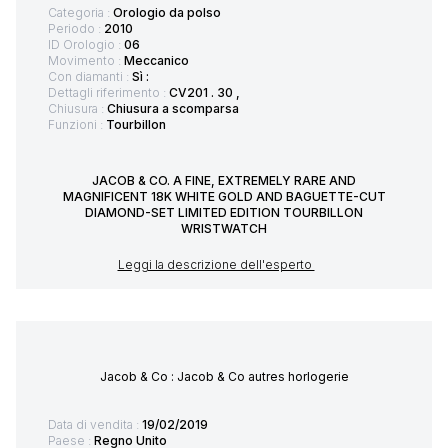
Categoria :
Orologio da polso
Periodo :
2010
ID Orologio :
06
Movimento :
Meccanico
Con diamanti :
Sì :
Dettagli riferimento :
CV201 . 30 ,
Chiusura :
Chiusura a scomparsa
Funzioni :
Tourbillon
JACOB & CO. A FINE, EXTREMELY RARE AND
MAGNIFICENT 18K WHITE GOLD AND BAGUETTE-CUT
DIAMOND-SET LIMITED EDITION TOURBILLON
WRISTWATCH
Leggi la descrizione dell'esperto
Jacob & Co : Jacob & Co autres horlogerie
Data di vendita :
19/02/2019
Paese :
Regno Unito