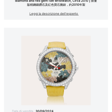
diamond and red gem-set wristwatch, Circa 2010 | 限量
版精鋼鑲鑽石及紅色寶石腕錶，約2010年製
Leggi la descrizione dell'esperto
Data di vendita :
30/09/2024