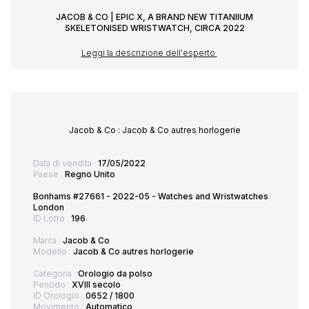
JACOB & CO | EPIC X, A BRAND NEW TITANIIUM
SKELETONISED WRISTWATCH, CIRCA 2022
Leggi la descrizione dell'esperto
Jacob & Co : Jacob & Co autres horlogerie
Data di vendita :
17/05/2022
Paese :
Regno Unito
Bonhams #27661 - 2022-05 - Watches and Wristwatches
London
ID Lotto :
196
Marca :
Jacob & Co
Modello :
Jacob & Co autres horlogerie
Categoria :
Orologio da polso
Periodo :
XVIII secolo
ID Orologio :
0652 / 1800
Movimento :
Automatico