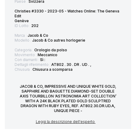
Paese :
Svizzera
Christies #3330 - 2023-05 - Watches Online: The Geneva
Edit
Genève
ID Lotto :
202
Marca :
Jacob & Co
Modello :
Jacob & Co autres horlogerie
Categoria :
Orologio da polso
Movimento :
Meccanico
Con diamanti :
Sì :
Dettagli riferimento :
AT802 . 30 . DR . UD . ,
Chiusura :
Chiusura a scomparsa
JACOB & CO, IMPRESSIVE AND UNIQUE WHITE GOLD,
SAPPHIRE AND BAGUETTE DIAMOND-SET DOUBLE
AXIS TOURBILLON ‘ASTRONOMIA ART COLLECTION’
WITH A 24K BLACK PLATED GOLD SCULPTRED
DRAGON WITH RUBY EYES, REF. AT802.30.DR.UD.A,
UNIQUE PIECE -
Leggi la descrizione dell'esperto