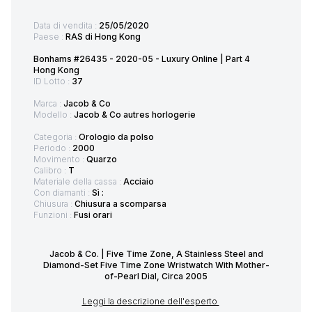
Data di vendita :
25/05/2020
Paese :
RAS di Hong Kong
Bonhams #26435 - 2020-05 - Luxury Online | Part 4
Hong Kong
ID Lotto :
37
Marca :
Jacob & Co
Modello :
Jacob & Co autres horlogerie
Categoria :
Orologio da polso
Periodo :
2000
Movimento :
Quarzo
Calibro :
T
Materiale della cassa :
Acciaio
Con diamanti :
Sì :
Chiusura :
Chiusura a scomparsa
Funzioni :
Fusi orari
Jacob & Co. | Five Time Zone, A Stainless Steel and
Diamond-Set Five Time Zone Wristwatch With Mother-
of-Pearl Dial, Circa 2005
Leggi la descrizione dell'esperto