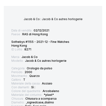
Jacob & Co : Jacob & Co autres horlogerie
Data di vendita :
02/12/2021
Paese :
RAS di Hong Kong
Sothebys #1155 - 2021-12 - Fine Watches
Hong Kong
ID Lotto :
8271
Marca :
Jacob & Co
Modello :
Jacob & Co autres horlogerie
Categoria :
Orologio da polso
Periodo :
2000
Movimento :
Quarzo
Calibro :
T
Materiale della cassa :
Acciaio
Con diamanti :
Sì :
Colore del quadrante :
Arcobaleno
Materiale del cinturino :
*plast*
Chiusura :
Chiusura a scomparsa
Diametro :
,signedcase,dialmo