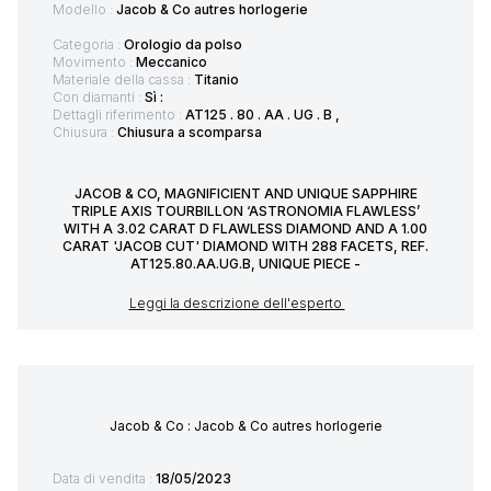
Modello :
Jacob & Co autres horlogerie
Categoria :
Orologio da polso
Movimento :
Meccanico
Materiale della cassa :
Titanio
Con diamanti :
Sì :
Dettagli riferimento :
AT125 . 80 . AA . UG . B ,
Chiusura :
Chiusura a scomparsa
JACOB & CO, MAGNIFICIENT AND UNIQUE SAPPHIRE
TRIPLE AXIS TOURBILLON ‘ASTRONOMIA FLAWLESS’
WITH A 3.02 CARAT D FLAWLESS DIAMOND AND A 1.00
CARAT 'JACOB CUT' DIAMOND WITH 288 FACETS, REF.
AT125.80.AA.UG.B, UNIQUE PIECE -
Leggi la descrizione dell'esperto
Jacob & Co : Jacob & Co autres horlogerie
Data di vendita :
18/05/2023