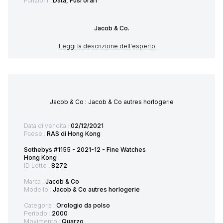
Funzioni :
Data, Fusi orari
Jacob & Co.
Leggi la descrizione dell'esperto
Jacob & Co : Jacob & Co autres horlogerie
Data di vendita :
02/12/2021
Paese :
RAS di Hong Kong
Sothebys #1155 - 2021-12 - Fine Watches
Hong Kong
ID Lotto :
8272
Marca :
Jacob & Co
Modello :
Jacob & Co autres horlogerie
Categoria :
Orologio da polso
Periodo :
2000
Movimento :
Quarzo