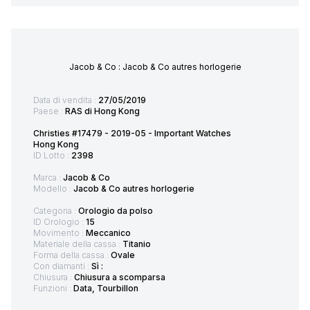
Jacob & Co : Jacob & Co autres horlogerie
Data di vendita :
27/05/2019
Paese :
RAS di Hong Kong
Christies #17479 - 2019-05 - Important Watches
Hong Kong
ID Lotto :
2398
Marca :
Jacob & Co
Modello :
Jacob & Co autres horlogerie
Categoria :
Orologio da polso
ID Orologio :
15
Movimento :
Meccanico
Materiale della cassa :
Titanio
Forma della cassa :
Ovale
Con diamanti :
Sì :
Chiusura :
Chiusura a scomparsa
Funzioni :
Data, Tourbillon