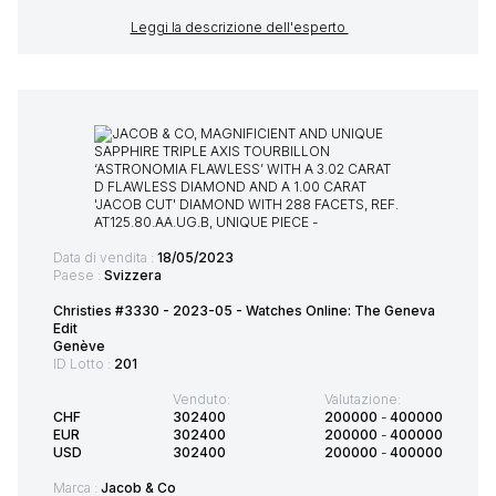
Leggi la descrizione dell'esperto
Data di vendita :
18/05/2023
Paese :
Svizzera
Christies #3330 - 2023-05 - Watches Online: The Geneva
Edit
Genève
ID Lotto :
201
Venduto:
Valutazione:
CHF
302400
200000
-
400000
EUR
302400
200000
-
400000
USD
302400
200000
-
400000
Marca :
Jacob & Co