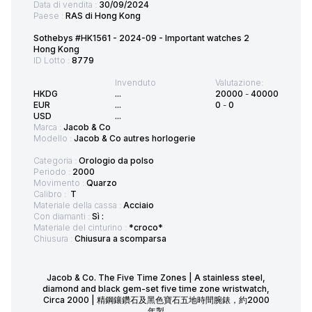
Data di vendita :
30/09/2024
Paese :
RAS di Hong Kong
Sothebys #HK1561 - 2024-09 - Important watches 2
Hong Kong
ID Lotto :
8779
Invenduto
Valutazione:
HKDG
...
20000
-
40000
EUR
...
0
-
0
USD
...
Marca :
Jacob & Co
Modello :
Jacob & Co autres horlogerie
Categoria :
Orologio da polso
Periodo :
2000
Movimento :
Quarzo
Calibro :
T
Materiale della cassa :
Acciaio
Con diamanti :
Sì :
Materiale del cinturino :
*croco*
Chiusura :
Chiusura a scomparsa
Jacob & Co. The Five Time Zones | A stainless steel,
diamond and black gem-set five time zone wristwatch,
Circa 2000 | 精鋼鑲鑽石及黑色寶石五地時間腕錶，約2000
年製