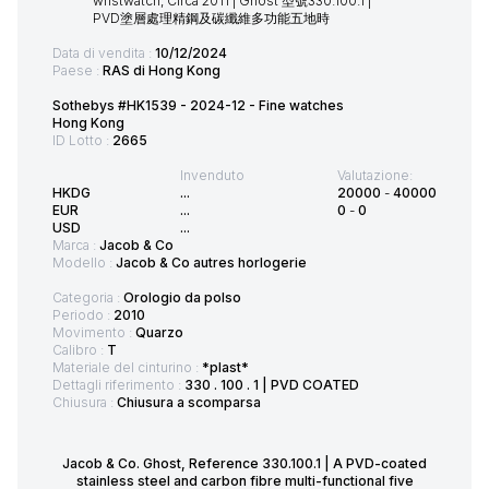
Data di vendita :
10/12/2024
Paese :
RAS di Hong Kong
Sothebys #HK1539 - 2024-12 - Fine watches
Hong Kong
ID Lotto :
2665
Invenduto
Valutazione:
HKDG
...
20000
-
40000
EUR
...
0
-
0
USD
...
Marca :
Jacob & Co
Modello :
Jacob & Co autres horlogerie
Categoria :
Orologio da polso
Periodo :
2010
Movimento :
Quarzo
Calibro :
T
Materiale del cinturino :
*plast*
Dettagli riferimento :
330 . 100 . 1 | PVD COATED
Chiusura :
Chiusura a scomparsa
Jacob & Co. Ghost, Reference 330.100.1 | A PVD-coated
stainless steel and carbon fibre multi-functional five