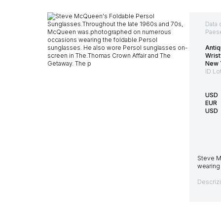
Data 
Paes
Antiq
Wris
New 
ID Lo
USD
EUR
USD
Steve M
wearing
Descriz