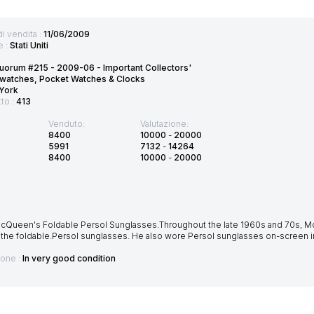
di vendita :
11/06/2009
e :
Stati Uniti
uorum #215 - 2009-06 - Important Collectors'
twatches, Pocket Watches & Clocks
York
tto :
413
Venduto:
Valutazione:
8400
10000
-
20000
5991
7132
-
14264
8400
10000
-
20000
cQueen's Foldable Persol Sunglasses.Throughout the late 1960s and 70s,
 the foldable.Persol sunglasses. He also wore Persol sunglasses on-screen 
ione :
In very good condition