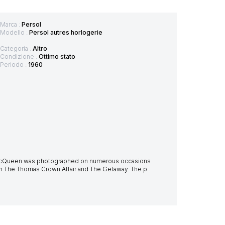
Marca :
Persol
Modello :
Persol autres horlogerie
Categoria :
Altro
Condizione :
Ottimo stato
Periodo :
1960
 McQueen was.photographed on numerous occasions
in The.Thomas Crown Affair and The Getaway. The p