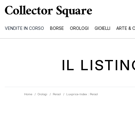
VENDITE IN CORSO
BORSE
OROLOGI
GIOIELLI
ARTE & 
IL LISTI
Home
/
Orologi
/
Persol
/
Luxprice-Index : Persol