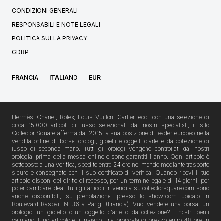
CONDIZIONI GENERALI
RESPONSABILI E NOTE LEGALI
POLITICA SULLA PRIVACY
GDRP
FRANCIA
ITALIANO
EUR
Hermès, Chanel, Rolex, Louis Vuitton, Cartier, ecc.: con una selezione di
circa 15.000 articoli di lusso selezionati dai nostri specialisti, il sito
Collector Square afferma dal 2015 la sua posizione di leader europeo nella
vendita online di borse, orologi, gioielli e oggetti d'arte e da collezione di
lusso di seconda mano. Tutti gli orologi vengono controllati dai nostri
orologiai prima della messa online e sono garantiti 1 anno. Ogni articolo è
sottoposto a una verifica, spedito entro 24 ore nel mondo mediante trasporto
sicuro e consegnato con il suo certificato di verifica. Quando ricevi il tuo
articolo disponi del diritto di recesso, per un termine legale di 14 giorni, per
poter cambiare idea. Tutti gli articoli in vendita su collectorsquare.com sono
anche disponibili, su prenotazione, presso lo showroom ubicato in
Boulevard Raspail N. 36 a Parigi (Francia). Vuoi vendere una borsa, un
orologio, un gioiello o un oggetto d'arte o da collezione? I nostri periti
valutano il tuo articolo e ti inviano una proposta di prezzo entro 48 ore in