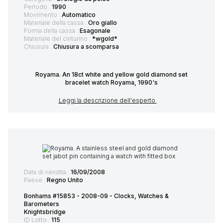
Periodo :
1990
Movimento :
Automatico
Materiale della cassa :
Oro giallo
Forma della cassa :
Esagonale
Materiale del cinturino :
*wgold*
Chiusura :
Chiusura a scomparsa
Royama. An 18ct white and yellow gold diamond set
bracelet watch Royama, 1990's
Leggi la descrizione dell'esperto
Data di vendita :
16/09/2008
Paese :
Regno Unito
Bonhams #15853 - 2008-09 - Clocks, Watches &
Barometers
Knightsbridge
ID Lotto :
115