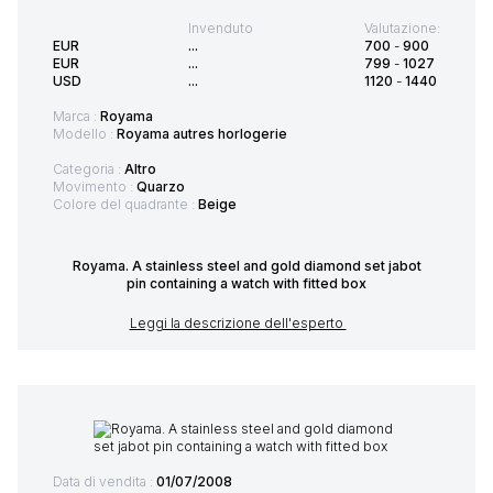
Invenduto
Valutazione:
EUR
...
700
-
900
EUR
...
799
-
1027
USD
...
1120
-
1440
Marca :
Royama
Modello :
Royama autres horlogerie
Categoria :
Altro
Movimento :
Quarzo
Colore del quadrante :
Beige
Royama. A stainless steel and gold diamond set jabot
pin containing a watch with fitted box
Leggi la descrizione dell'esperto
Data di vendita :
01/07/2008