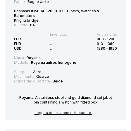
Paese :
Regno Unito
Bonhams #15804 - 2008-07 - Clocks, Watches &
Barometers
Knightsbridge
ID Lotto :
64
Invenduto
Valutazione:
EUR
...
800
-
1200
EUR
...
913
-
1369
USD
...
1280
-
1920
Marca :
Royama
Modello :
Royama autres horlogerie
Categoria :
Altro
Movimento :
Quarzo
Colore del quadrante :
Beige
Royama. A stainless steel and gold diamond set jabot
pin containing a watch with fitted box
Leggi la descrizione dell'esperto