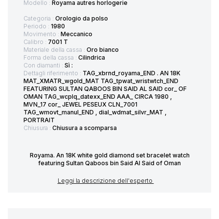
Modello :
Royama autres horlogerie
Categoria :
Orologio da polso
Periodo :
1980
Movimento :
Meccanico
Calibro :
7001 T
Materiale della cassa :
Oro bianco
Forma della cassa :
Cilindrica
Con diamanti :
Sì :
Dettagli riferimento :
TAG_xbrnd_royama_END . AN 18K
MAT_XMATR_wgold_MAT TAG_tpwat_wristwtch_END
FEATURING SULTAN QABOOS BIN SAID AL SAID cor_ OF
OMAN TAG_wcplq_datexx_END AAA_ CIRCA 1980 ,
MVN_17 cor_ JEWEL PESEUX CLN_7001
TAG_wmovt_manul_END , dial_wdmat_silvr_MAT ,
PORTRAIT
Chiusura :
Chiusura a scomparsa
Royama. An 18K white gold diamond set bracelet watch
featuring Sultan Qaboos bin Said Al Said of Oman
Leggi la descrizione dell'esperto