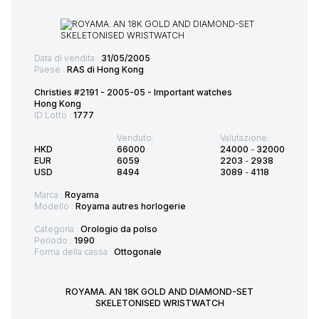
Data di vendita :
31/05/2005
Paese :
RAS di Hong Kong
Christies #2191 - 2005-05 - Important watches
Hong Kong
ID Lotto :
1777
Venduto:
Valutazione:
HKD
66000
24000
-
32000
EUR
6059
2203
-
2938
USD
8494
3089
-
4118
Marca :
Royama
Modello :
Royama autres horlogerie
Categoria :
Orologio da polso
Periodo :
1990
Forma della cassa :
Ottogonale
ROYAMA. AN 18K GOLD AND DIAMOND-SET
SKELETONISED WRISTWATCH