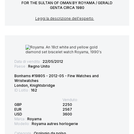
FOR THE SULTAN OF OMAN BY ROYAMA / GERALD
GENTA CIRCA 1980
Leggi la descrizione dell'esperto
Data di vendita :
22/05/2012
Paese :
Regno Unito
Bonhams #19805 - 2012-05 - Fine Watches and
Wristwatches
London, Knightsbridge
ID Lotto :
162
Venduto:
GBP
2250
EUR
2567
USD
3600
Marca :
Royama
Modello :
Royama autres horlogerie
Categoria :
Orologio da polso