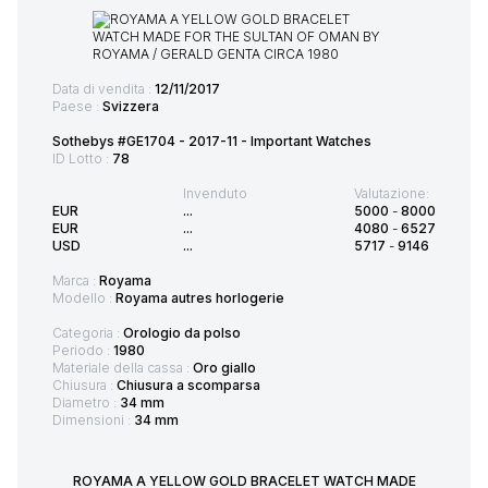
Data di vendita :
12/11/2017
Paese :
Svizzera
Sothebys #GE1704 - 2017-11 - Important Watches
ID Lotto :
78
Invenduto
Valutazione:
EUR
...
5000
-
8000
EUR
...
4080
-
6527
USD
...
5717
-
9146
Marca :
Royama
Modello :
Royama autres horlogerie
Categoria :
Orologio da polso
Periodo :
1980
Materiale della cassa :
Oro giallo
Chiusura :
Chiusura a scomparsa
Diametro :
34 mm
Dimensioni :
34 mm
ROYAMA A YELLOW GOLD BRACELET WATCH MADE