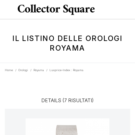
IL LISTINO DELLE OROLOGI
ROYAMA
Home
/
Orologi
/
Royama
/
Luxprice-Index : Royama
DETAILS (7 RISULTATI)