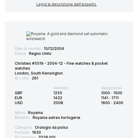
Leggi la descrizione dell'esperto
Data di vendita :
15/12/2004
Paese :
Regno Unito
Christies #5519 - 2004-12 - Fine watches & pocket
watches
London, South Kensington
ID Lotto :
261
Venduto:
Valutazione:
GBP
1255
1000
-
1500
EUR
1432
1141
-
1711
USD
2008
1600
-
2400
Marca :
Royama
Modello :
Royama autres horlogerie
Categoria :
Orologio da polso
Periodo :
1930
ID Orologio :
7028 001