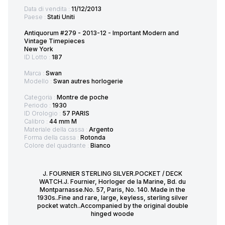
Data di vendita :
11/12/2013
Paese :
Stati Uniti
Antiquorum #279 - 2013-12 - Important Modern and
Vintage Timepieces
New York
ID Lotto :
187
Marca :
Swan
Modello :
Swan autres horlogerie
Categoria :
Montre de poche
Periodo :
1930
ID Orologio :
57 PARIS
Calibro :
44 mm M
Materiale della cassa :
Argento
Forma della cassa :
Rotonda
Colore del quadrante :
Bianco
J. FOURNIER STERLING SILVER.POCKET / DECK
WATCH.J. Fournier, Horloger de la Marine, Bd. du
Montparnasse.No. 57, Paris, No. 140. Made in the
1930s..Fine and rare, large, keyless, sterling silver
pocket watch..Accompanied by the original double
hinged woode