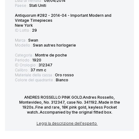
Data di vendita :
09/04/2014
Paese :
Stati Uniti
Antiquorum #282 - 2014-04 - Important Modern and
Vintage Timepieces
New York
ID Lotto :
29
Marca :
Swan
Modello :
Swan autres horlogerie
Categoria :
Montre de poche
Periodo :
1920
ID Orologio :
312347
Calibro :
37 mm c
Materiale della cassa :
Oro rosso
Colore del quadrante :
Bianco
ANDRES ROSSELLO PINK GOLD.Andres Rossello,
Montevideo, No. 312347, case No. 341192..Made in the
1920s..Fine and rare, 18K pink gold, keyless Pocket
watch..Accompanied by the original fitted box.
Leggi la descrizione dell'esperto