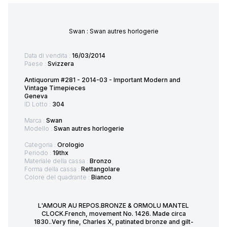
Swan : Swan autres horlogerie
Data di vendita :
16/03/2014
Paese :
Svizzera
Antiquorum #281 - 2014-03 - Important Modern and
Vintage Timepieces
Geneva
ID Lotto :
304
Marca :
Swan
Modello :
Swan autres horlogerie
Categoria :
Orologio
Periodo :
19thx
Materiale della cassa :
Bronzo
Forma della cassa :
Rettangolare
Colore del quadrante :
Bianco
L'AMOUR AU REPOS.BRONZE & ORMOLU MANTEL
CLOCK.French, movement No. 1426. Made circa
1830..Very fine, Charles X, patinated bronze and gilt-