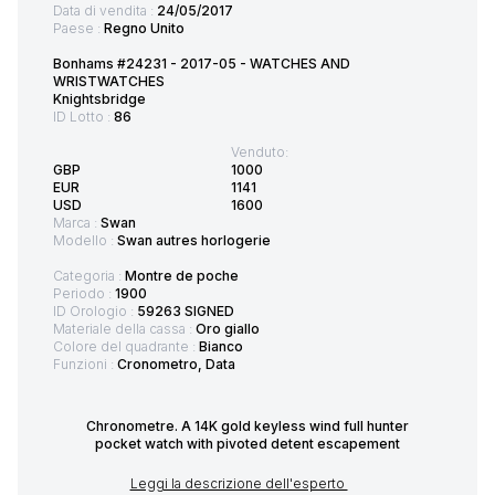
Data di vendita :
24/05/2017
Paese :
Regno Unito
Bonhams #24231 - 2017-05 - WATCHES AND
WRISTWATCHES
Knightsbridge
ID Lotto :
86
Venduto:
GBP
1000
EUR
1141
USD
1600
Marca :
Swan
Modello :
Swan autres horlogerie
Categoria :
Montre de poche
Periodo :
1900
ID Orologio :
59263 SIGNED
Materiale della cassa :
Oro giallo
Colore del quadrante :
Bianco
Funzioni :
Cronometro, Data
Chronometre. A 14K gold keyless wind full hunter
pocket watch with pivoted detent escapement
Leggi la descrizione dell'esperto