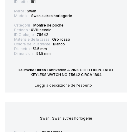
ID Lotto :
181
Marca :
Swan
Modello :
Swan autres horlogerie
Categoria :
Montre de poche
Periodo :
XVIII secolo
ID Orologio :
75642
Materiale della cassa :
Oro rosso
Colore del quadrante :
Bianco
Diametro :
51.5 mm
Dimensioni :
51.5 mm
Deutsche Uhren Fabrikation.A PINK GOLD OPEN-FACED
KEYLESS WATCH NO 75642 CIRCA 1894
Leggi la descrizione dell'esperto
Swan : Swan autres horlogerie