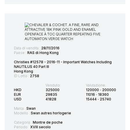
Data di vendita :
28/11/2016
Paese :
RAS di Hong Kong
Christies #12578 - 2016-11 - Important Watches Including
NAUTILUS 40 Part III
Hong Kong
ID Lotto :
2758
Venduto:
Valutazione:
HKD
325000
120000
-
200000
EUR
29835
11016
-
18360
USD
41828
15444
-
25740
Marca :
Swan
Modello :
Swan autres horlogerie
Categoria :
Montre de poche
Periodo :
XVIII secolo