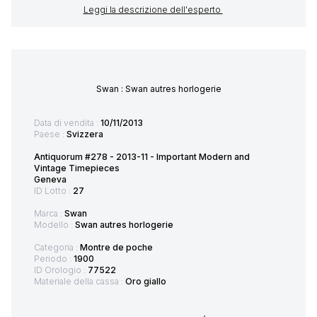
Leggi la descrizione dell'esperto
Swan : Swan autres horlogerie
Data di vendita :
10/11/2013
Paese :
Svizzera
Antiquorum #278 - 2013-11 - Important Modern and
Vintage Timepieces
Geneva
ID Lotto :
27
Marca :
Swan
Modello :
Swan autres horlogerie
Categoria :
Montre de poche
Periodo :
1900
ID Orologio :
77522
Materiale della cassa :
Oro giallo