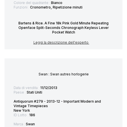
Colore del quadrante :
Bianco
Funzioni :
Cronometro, Ripetizione minuti
Bartens & Rice. A Fine 18k Pink Gold Minute Repeating
Openface Split-Seconds Chronograph Keyless Lever
Pocket Watch
Leggi la descrizione dell'esperto
Swan : Swan autres horlogerie
Data di vendita :
11/12/2013
Paese :
Stati Uniti
Antiquorum #279 - 2013-12 - Important Modern and
Vintage Timepieces
New York
ID Lotto :
186
Marca :
Swan