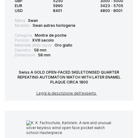
GBP
5250
3000
-
5000
EUR
5990
3423
-
5705
USD
8401
4800
-
8001
Marca :
Swan
Modello :
Swan autres horlogerie
Categoria :
Montre de poche
Periodo :
XVIII secolo
Materiale della cassa :
Oro giallo
Diametro :
58 mm
Dimensioni :
58 mm
Swiss A GOLD OPEN-FACED SKELETONISED QUARTER
REPEATING AUTOMATON WATCH WITH LATER ENAMEL
PLAQUE CIRCA 1800
Leggi la descrizione dell'esperto