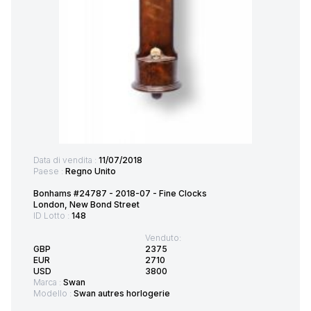
Data di vendita :
11/07/2018
Paese :
Regno Unito
Bonhams #24787 - 2018-07 - Fine Clocks
London, New Bond Street
ID Lotto :
148
Venduto:
GBP
2375
EUR
2710
USD
3800
Marca :
Swan
Modello :
Swan autres horlogerie