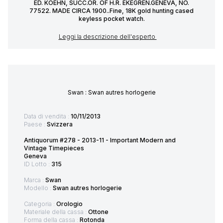
ED. KOEHN, SUCC.OR. OF H.R. EKEGRÉN.GENEVA, NO.
77522. MADE CIRCA 1900..Fine, 18K gold hunting cased
keyless pocket watch.
Leggi la descrizione dell'esperto
Swan : Swan autres horlogerie
Data di vendita :
10/11/2013
Paese :
Svizzera
Antiquorum #278 - 2013-11 - Important Modern and
Vintage Timepieces
Geneva
ID Lotto :
315
Marca :
Swan
Modello :
Swan autres horlogerie
Categoria :
Orologio
Materiale della cassa :
Ottone
Forma della cassa :
Rotonda