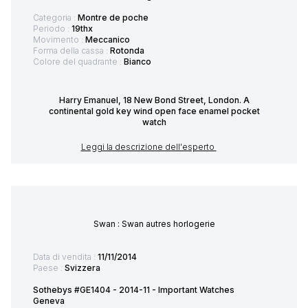
Categoria :
Montre de poche
Periodo :
19thx
Movimento :
Meccanico
Forma della cassa :
Rotonda
Colore del quadrante :
Bianco
Harry Emanuel, 18 New Bond Street, London. A
continental gold key wind open face enamel pocket
watch
Leggi la descrizione dell'esperto
Swan : Swan autres horlogerie
Data di vendita :
11/11/2014
Paese :
Svizzera
Sothebys #GE1404 - 2014-11 - Important Watches
Geneva