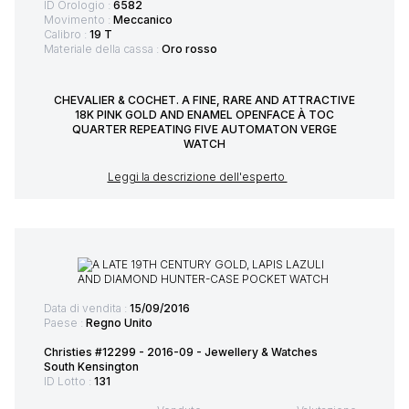
ID Orologio :
6582
Movimento :
Meccanico
Calibro :
19 T
Materiale della cassa :
Oro rosso
CHEVALIER & COCHET. A FINE, RARE AND ATTRACTIVE
18K PINK GOLD AND ENAMEL OPENFACE À TOC
QUARTER REPEATING FIVE AUTOMATON VERGE
WATCH
Leggi la descrizione dell'esperto
Data di vendita :
15/09/2016
Paese :
Regno Unito
Christies #12299 - 2016-09 - Jewellery & Watches
South Kensington
ID Lotto :
131