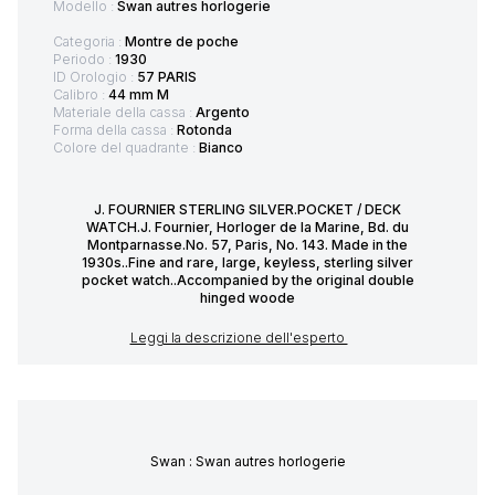
Modello :
Swan autres horlogerie
Categoria :
Montre de poche
Periodo :
1930
ID Orologio :
57 PARIS
Calibro :
44 mm M
Materiale della cassa :
Argento
Forma della cassa :
Rotonda
Colore del quadrante :
Bianco
J. FOURNIER STERLING SILVER.POCKET / DECK
WATCH.J. Fournier, Horloger de la Marine, Bd. du
Montparnasse.No. 57, Paris, No. 143. Made in the
1930s..Fine and rare, large, keyless, sterling silver
pocket watch..Accompanied by the original double
hinged woode
Leggi la descrizione dell'esperto
Swan : Swan autres horlogerie