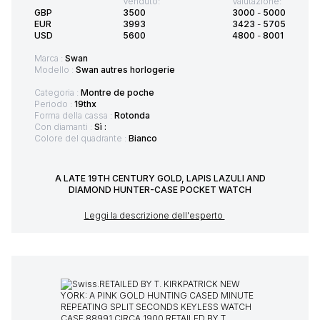
Venduto:
Valutazione:
GBP
3500
3000
-
5000
EUR
3993
3423
-
5705
USD
5600
4800
-
8001
Marca :
Swan
Modello :
Swan autres horlogerie
Categoria :
Montre de poche
Periodo :
19thx
Forma della cassa :
Rotonda
Con diamanti :
Sì :
Colore del quadrante :
Bianco
A LATE 19TH CENTURY GOLD, LAPIS LAZULI AND
DIAMOND HUNTER-CASE POCKET WATCH
Leggi la descrizione dell'esperto