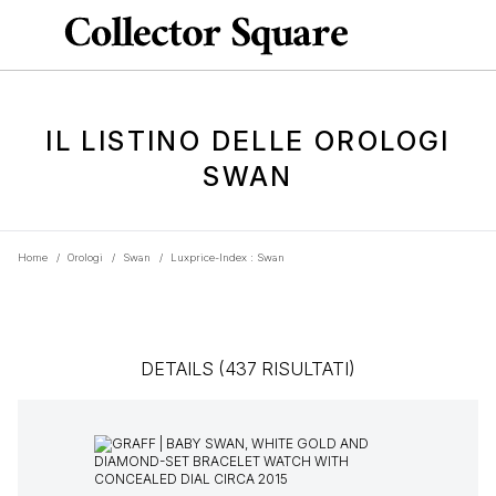
IL LISTINO DELLE OROLOGI
SWAN
Home
/
Orologi
/
Swan
/
Luxprice-Index : Swan
DETAILS (437 RISULTATI)