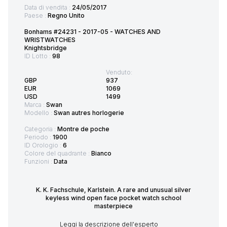
Data di vendita :
24/05/2017
Paese :
Regno Unito
Bonhams #24231 - 2017-05 - WATCHES AND
WRISTWATCHES
Knightsbridge
ID Lotto :
98
Venduto:
GBP
937
EUR
1069
USD
1499
Marca :
Swan
Modello :
Swan autres horlogerie
Categoria :
Montre de poche
Periodo :
1900
ID Orologio :
6
Colore del quadrante :
Bianco
Funzioni :
Data
K. K. Fachschule, Karlstein. A rare and unusual silver
keyless wind open face pocket watch school
masterpiece
Leggi la descrizione dell'esperto