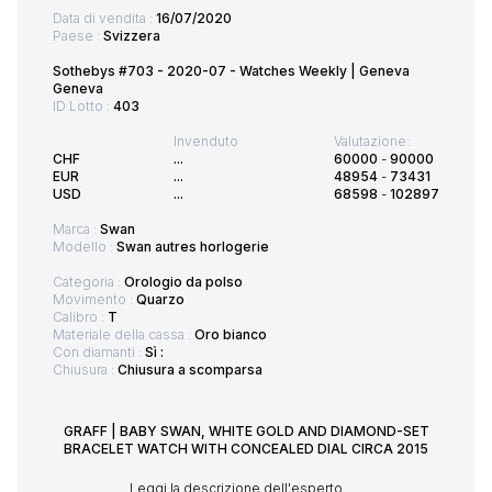
Data di vendita :
16/07/2020
Paese :
Svizzera
Sothebys #703 - 2020-07 - Watches Weekly | Geneva
Geneva
ID Lotto :
403
Invenduto
Valutazione:
CHF
...
60000
-
90000
EUR
...
48954
-
73431
USD
...
68598
-
102897
Marca :
Swan
Modello :
Swan autres horlogerie
Categoria :
Orologio da polso
Movimento :
Quarzo
Calibro :
T
Materiale della cassa :
Oro bianco
Con diamanti :
Sì :
Chiusura :
Chiusura a scomparsa
GRAFF | BABY SWAN, WHITE GOLD AND DIAMOND-SET
BRACELET WATCH WITH CONCEALED DIAL CIRCA 2015
Leggi la descrizione dell'esperto