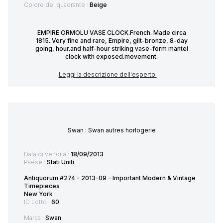
Colore del quadrante :
Beige
EMPIRE ORMOLU VASE CLOCK.French. Made circa
1815..Very fine and rare, Empire, gilt-bronze, 8-day
going, hour.and half-hour striking vase-form mantel
clock with exposed.movement.
Leggi la descrizione dell'esperto
Swan : Swan autres horlogerie
Data di vendita :
18/09/2013
Paese :
Stati Uniti
Antiquorum #274 - 2013-09 - Important Modern & Vintage
Timepieces
New York
ID Lotto :
60
Marca :
Swan