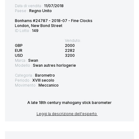
Data di vendita :
11/07/2018
Paese :
Regno Unito
Bonhams #24787 - 2018-07 - Fine Clocks
London, New Bond Street
ID Lotto :
149
Venduto:
GBP
2000
EUR
2282
USD
3200
Marca :
Swan
Modello :
Swan autres horlogerie
Categoria :
Barometro
Periodo :
XVIII secolo
Movimento :
Meccanico
A late 18th century mahogany stick barometer
Leggi la descrizione dell'esperto