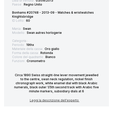
Data di vendita :
03/09/2013
Paese :
Regno Unito
Bonhams #20748 - 2013-09 - Watches & wristwatches
Knightsbridge
ID Lotto :
60
Marca :
Swan
Modello :
Swan autres horlogerie
Categoria :
Periodo :
19thx
Materiale della cassa :
Oro giallo
Forma della cassa :
Rotonda
Colore del quadrante :
Bianco
Funzioni :
Cronometro
Circa 1890 Swiss straight-line lever movement jewelled
to the centre, swan neck regulation, nickel finish
chronograph work, white enamel dial with black Arabic
numerals, black outer 1/5th second track with Arabic five
minute markers, subsidiary dials at 6
Leggi la descrizione dell'esperto