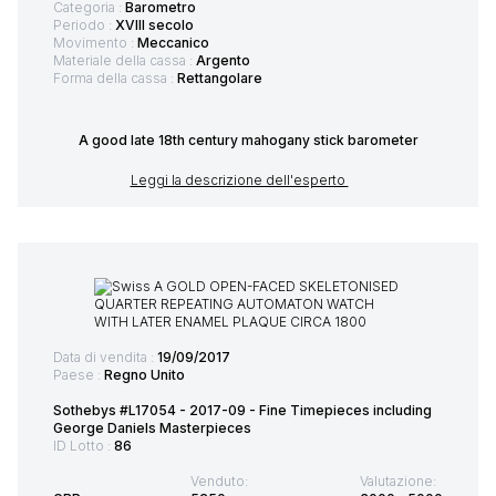
Categoria :
Barometro
Periodo :
XVIII secolo
Movimento :
Meccanico
Materiale della cassa :
Argento
Forma della cassa :
Rettangolare
A good late 18th century mahogany stick barometer
Leggi la descrizione dell'esperto
Data di vendita :
19/09/2017
Paese :
Regno Unito
Sothebys #L17054 - 2017-09 - Fine Timepieces including
George Daniels Masterpieces
ID Lotto :
86
Venduto:
Valutazione: