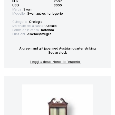
EUR
2567
USD
3600
Marca :
Swan
Modello :
Swan autres horlogerie
Categoria :
Orologio
Materiale della cassa :
Acciaio
Forma della cassa :
Rotonda
Funzioni :
Allarme/Sveglia
A green and gilt japanned Austrian quarter striking
Sedan clock
Leggi la descrizione dell'esperto