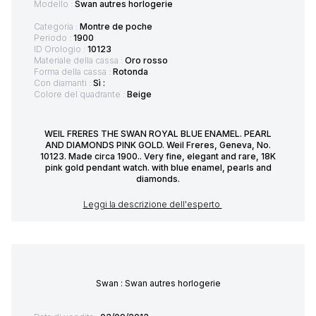
Modello :
Swan autres horlogerie
Categoria :
Montre de poche
Periodo :
1900
ID Orologio :
10123
Materiale della cassa :
Oro rosso
Forma della cassa :
Rotonda
Con diamanti :
Sì :
Colore del quadrante :
Beige
WEIL FRERES THE SWAN ROYAL BLUE ENAMEL. PEARL
AND DIAMONDS PINK GOLD. Weil Freres, Geneva, No.
10123. Made circa 1900.. Very fine, elegant and rare, 18K
pink gold pendant watch. with blue enamel, pearls and
diamonds.
Leggi la descrizione dell'esperto
Swan : Swan autres horlogerie