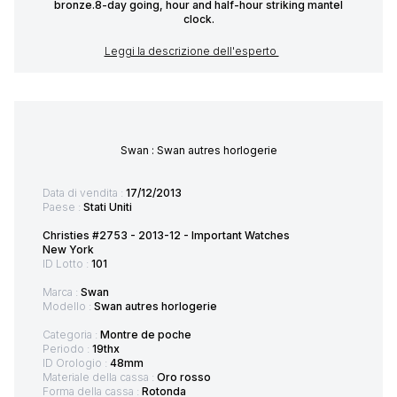
bronze.8-day going, hour and half-hour striking mantel
clock.
Leggi la descrizione dell'esperto
Swan : Swan autres horlogerie
Data di vendita :
17/12/2013
Paese :
Stati Uniti
Christies #2753 - 2013-12 - Important Watches
New York
ID Lotto :
101
Marca :
Swan
Modello :
Swan autres horlogerie
Categoria :
Montre de poche
Periodo :
19thx
ID Orologio :
48mm
Materiale della cassa :
Oro rosso
Forma della cassa :
Rotonda