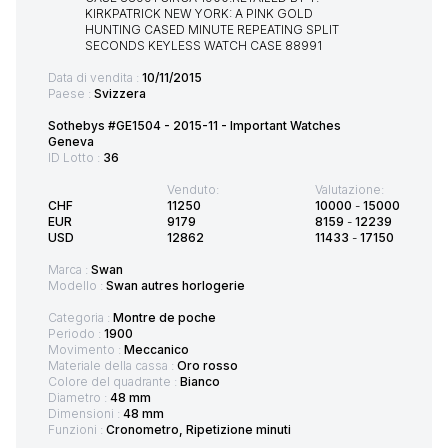
Data di vendita :
10/11/2015
Paese :
Svizzera
Sothebys #GE1504 - 2015-11 - Important Watches
Geneva
ID Lotto :
36
Venduto:
Valutazione:
CHF
11250
10000
-
15000
EUR
9179
8159
-
12239
USD
12862
11433
-
17150
Marca :
Swan
Modello :
Swan autres horlogerie
Categoria :
Montre de poche
Periodo :
1900
Movimento :
Meccanico
Materiale della cassa :
Oro rosso
Colore del quadrante :
Bianco
Diametro :
48 mm
Dimensioni :
48 mm
Funzioni :
Cronometro, Ripetizione minuti