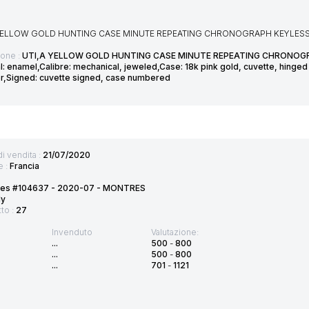
A YELLOW GOLD HUNTING CASE MINUTE REPEATING CHRONOGRAPH KEYLESS 
ione :
UTI,A YELLOW GOLD HUNTING CASE MINUTE REPEATING CHRONOGR
al: enamel,Calibre: mechanical, jeweled,Case: 18k pink gold, cuvette, hin
r,Signed: cuvette signed, case numbered
di vendita :
21/07/2020
e :
Francia
tes #104637 - 2020-07 - MONTRES
ly
tto :
27
Invenduto
Valutazione:
...
500
-
800
...
500
-
800
...
701
-
1121