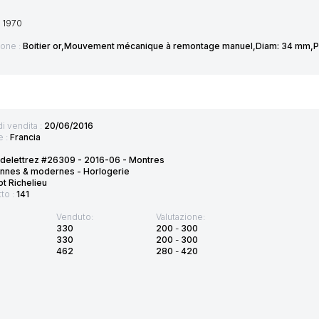
s 1970
ione :
Boitier or,Mouvement mécanique à remontage manuel,Diam: 34 mm,Poid
di vendita :
20/06/2016
e :
Francia
 delettrez #26309 - 2016-06 - Montres
ennes & modernes - Horlogerie
t Richelieu
tto :
141
Venduto:
Valutazione:
330
200
-
300
330
200
-
300
462
280
-
420