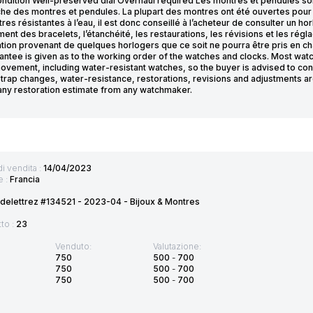
dition Well-preserved dial Overhaul required Les montres et pendules sont v
he des montres et pendules. La plupart des montres ont été ouvertes pour i
res résistantes à l’eau, il est donc conseillé à l’acheteur de consulter un ho
nt des bracelets, l’étanchéité, les restaurations, les révisions et les régl
tion provenant de quelques horlogers que ce soit ne pourra être pris en cha
antee is given as to the working order of the watches and clocks. Most wat
movement, including water-resistant watches, so the buyer is advised to con
trap changes, water-resistance, restorations, revisions and adjustments are t
any restoration estimate from any watchmaker.
di vendita :
14/04/2023
e :
Francia
delettrez #134521 - 2023-04 - Bijoux & Montres
tto :
23
Venduto:
Valutazione:
750
500
-
700
750
500
-
700
750
500
-
700