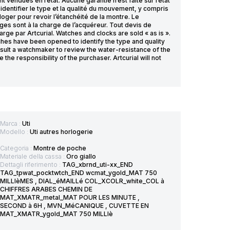
endues en l’état. Aucune garantie n’est faite sur l’état
dentifier le type et la qualité du mouvement, y compris
rloger pour revoir l’étanchéité de la montre. Le
ages sont à la charge de l’acquéreur. Tout devis de
rge par Artcurial. Watches and clocks are sold « as is ».
ches have been opened to identify the type and quality
sult a watchmaker to review the water-resistance of the
he responsibility of the purchaser. Artcurial will not
Marca :
Uti
Modello :
Uti autres horlogerie
Categoria :
Montre de poche
Materiale della cassa :
Oro giallo
Dettagli riferimento :
TAG_xbrnd_uti-xx_END
TAG_tpwat_pocktwtch_END wcmat_ygold_MAT 750
MILLIèMES , DIAL_éMAILLé COL_XCOLR_white_COL à
CHIFFRES ARABES CHEMIN DE
MAT_XMATR_metal_MAT POUR LES MINUTE ,
SECOND à 6H , MVN_MéCANIQUE , CUVETTE EN
MAT_XMATR_ygold_MAT 750 MILLIè