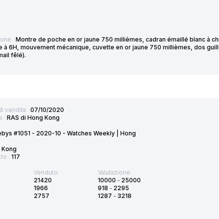
ione :
Montre de poche en or jaune 750 millièmes, cadran émaillé blanc à chi
 à 6H, mouvement mécanique, cuvette en or jaune 750 millièmes, dos guillo
mail fêlé).
di vendita :
07/10/2020
e :
RAS di Hong Kong
ebys #1051 - 2020-10 - Watches Weekly | Hong
 Kong
tto :
117
Venduto:
Valutazione:
21420
10000
-
25000
1966
918
-
2295
2757
1287
-
3218