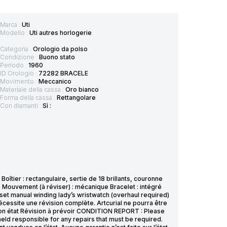
Marca :
Uti
Modello :
Uti autres horlogerie
Categoria :
Orologio da polso
Condizione :
Buono stato
Periodo :
1960
ID Orologio :
72282 BRACELE
Movimento :
Meccanico
Materiale della cassa :
Oro bianco
Forma della cassa :
Rettangolare
Con diamanti :
Sì :
îtier : rectangulaire, sertie de 18 brillants, couronne
é Mouvement (à réviser) : mécanique Bracelet : intégré
set manual winding lady’s wristwatch (overhaul required)
essite une révision complète. Artcurial ne pourra être
bon état Révision à prévoir CONDITION REPORT : Please
held responsible for any repairs that must be required.