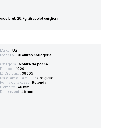
s brut: 29.7gr,Bracelet cuir,Ecrin
Marca :
Uti
Modello :
Uti autres horlogerie
Categoria :
Montre de poche
Periodo :
1920
ID Orologio :
38505
Materiale della cassa :
Oro giallo
Forma della cassa :
Rotonda
Diametro :
46 mm
Dimensioni :
46 mm