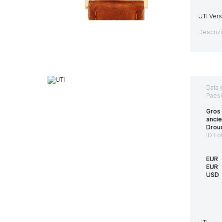
UTI Ver
Descriz
Data 
Paes
Gros
anci
Drouo
ID Lo
EUR
EUR
USD