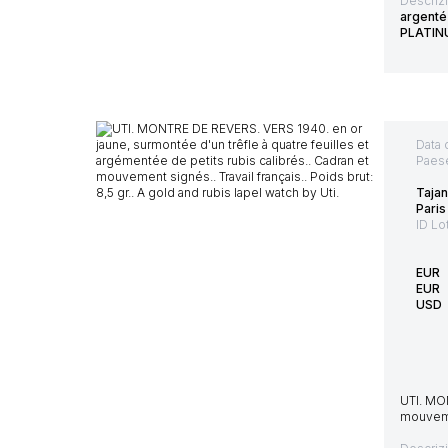
Descriz
argenté
PLATIN
Data 
Paes
Tajan
Paris
ID Lo
EUR
EUR
USD
UTI. MON
mouvemen