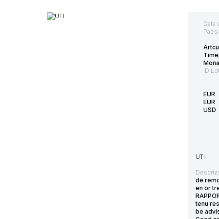
Data 
Paes
Artcu
Time
Mona
ID Lo
EUR
EUR
USD
UTI
Descriz
de remon
en or tr
RAPPORT
tenu re
be advis