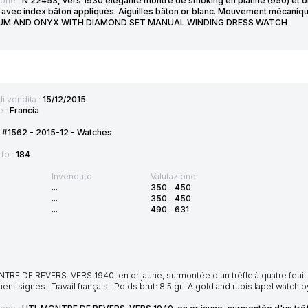
ione :
N 22453, vers 1930 elégante montre de smoking en platine (950) et on
 avec index bâton appliqués. Aiguilles bâton or blanc. Mouvement mécaniqu
UM AND ONYX WITH DIAMOND SET MANUAL WINDING DRESS WATCH
di vendita :
15/12/2015
e :
Francia
 #1562 - 2015-12 - Watches
tto :
184
Invenduto
Valutazione:
...
350
-
450
...
350
-
450
...
490
-
631
TRE DE REVERS. VERS 1940. en or jaune, surmontée d'un trêfle à quatre feuill
t signés.. Travail français.. Poids brut: 8,5 gr.. A gold and rubis lapel watch by