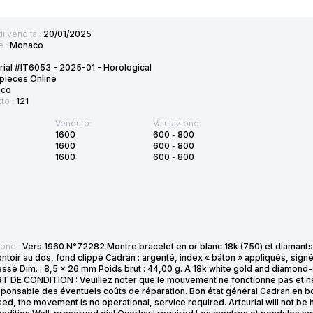
di vendita :
20/01/2025
e :
Monaco
rial #IT6053 - 2025-01 - Horological
pieces Online
co
tto :
121
Venduto:
Valutazione:
1600
600
-
800
1600
600
-
800
1600
600
-
800
ione :
Vers 1960 N°72282 Montre bracelet en or blanc 18k (750) et diamants Bo
toir au dos, fond clippé Cadran : argenté, index « bâton » appliqués, sign
essé Dim. : 8,5 x 26 mm Poids brut : 44,00 g. A 18k white gold and diamond-
 DE CONDITION : Veuillez noter que le mouvement ne fonctionne pas et néc
sponsable des éventuels coûts de réparation. Bon état général Cadran en 
ed, the movement is no operational, service required. Artcurial will not be 