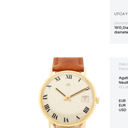
UTI | 
Descriz
1910,Di
diamete
Data 
Paes
Agut
Neuil
ID Lo
EUR
EUR
USD