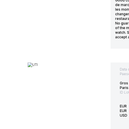
Good con
de marc
les mont
changeme
restaura
No guar
of the 
watch. S
accept 
Data 
Paes
Gros 
Paris
ID Lo
EUR
EUR
USD