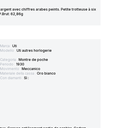
gent avec chiffres arabes peints. Petite trotteuse à six
.Brut: 62,86g
Marca :
Uti
Modello :
Uti autres horlogerie
Categoria :
Montre de poche
Periodo :
1930
Movimento :
Meccanico
Materiale della cassa :
Oro bianco
Con diamanti :
Sì :