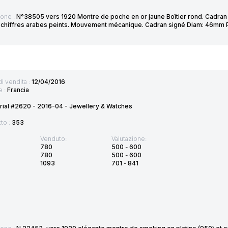
ione :
N°38505 vers 1920 Montre de poche en or jaune Boîtier rond. Cadran ar
 chiffres arabes peints. Mouvement mécanique. Cadran signé Diam: 46mm P
di vendita :
12/04/2016
e :
Francia
rial #2620 - 2016-04 - Jewellery & Watches
tto :
353
Venduto:
Valutazione:
780
500
-
600
780
500
-
600
1093
701
-
841