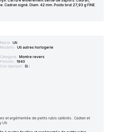
yx. Carrure entièrement sertie de saphirs. Cadran,
e. Cadran signé. Diam. 42 mm. Poids brut 27,93 g FINE
Marca :
Uti
Modello :
Uti autres horlogerie
Categoria :
Montre revers
Periodo :
1940
Con diamanti :
Sì :
es et argémentée de petits rubis calibrés.. Cadran et
 Uti.