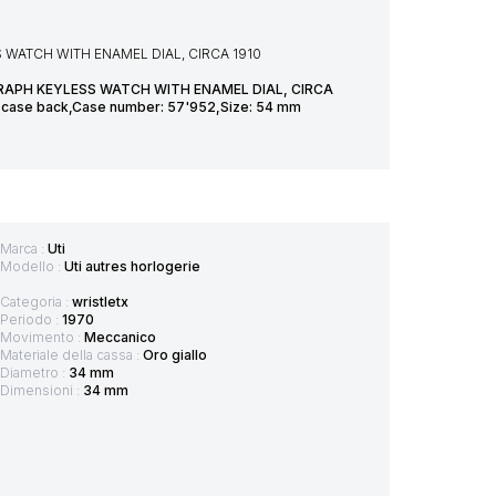
WATCH WITH ENAMEL DIAL, CIRCA 1910
APH KEYLESS WATCH WITH ENAMEL DIAL, CIRCA
ged case back,Case number: 57'952,Size: 54 mm
Marca :
Uti
Modello :
Uti autres horlogerie
Categoria :
wristletx
Periodo :
1970
Movimento :
Meccanico
Materiale della cassa :
Oro giallo
Diametro :
34 mm
Dimensioni :
34 mm