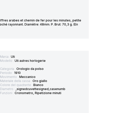
ffres arabes et chemin de fer pour les minutes, petite
ché rayonnant. Diamètre: 48mm. P. Brut: 70,3 g. (En
Marca :
Uti
Modello :
Uti autres horlogerie
Categoria :
Orologio da polso
Periodo :
1910
Movimento :
Meccanico
Materiale della cassa :
Oro giallo
Colore del quadrante :
Bianco
Diametro :
,signedcuvettesigned,casenumb
Funzioni :
Cronometro, Ripetizione minuti