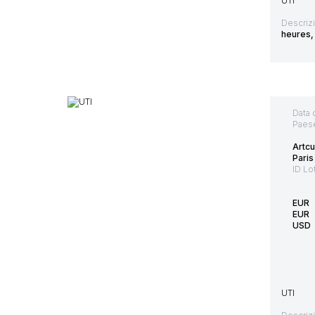
UTI
Descriz
heures,
Data 
Paes
Artcu
Paris
ID Lo
EUR
EUR
USD
UTI