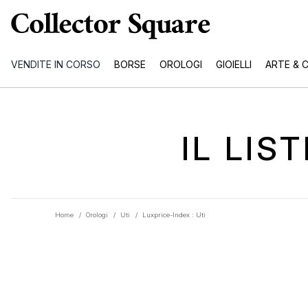
VENDITE IN CORSO
BORSE
OROLOGI
GIOIELLI
ARTE & 
IL LIS
Home
/
Orologi
/
Uti
/
Luxprice-Index : Uti