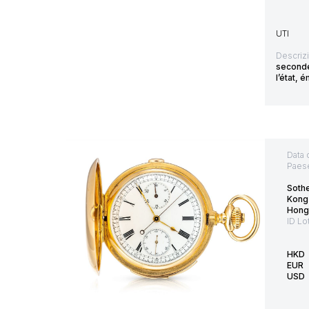
UTI
Descriz
seconde
l’état, é
Data 
Paes
Soth
Kong
Hong
ID Lo
HKD
EUR
USD