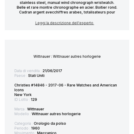
stainless steel, manual wind chronograph wristwatch.
Belle et rare montre chronographe en acier. Boitier rond.
Cadran argent avecchiffres arabes, totalisateurs pour
Leggi la descrizione dell'esperto
Wittnauer : Wittnauer autres horlogerie
Data di vendita :
21/06/2017
Paese :
Stati Uniti
Christies #14846 - 2017-06 - Rare Watches and American
Icons
New York
ID Lotto :
129
Marca :
Wittnauer
Modello :
Wittnauer autres horlogerie
Categoria :
Orologio da polso
Periodo :
1960
Movimento :
Meccanico