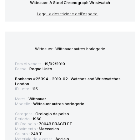
Wittnauer. A Steel Chronograph Wristwatch
Leggi la descrizione dell'esperto
Wittnauer : Wittnauer autres horlogerie
Data di vendita :
19/02/2019
Paese :
Regno Unito
Bonhams #25394 - 2019-02- Watches and Wristwatches
London
ID Lotto :
115
Marca :
Wittnauer
Modello :
Wittnauer autres horlogerie
Categoria :
Orologio da polso
Periodo :
1960
ID Orologio :
7004B BRACELET
Movimento :
Meccanico
Calibro :
248 T
Materiale della cassa :
Acciaio