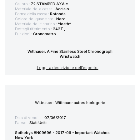
Calibro :
72 STAMPED AXA c
Materiale della cassa :
Acciaio
Forma della cassa :
Rotonda
Colore del quadrante :
Nero
Materiale del cinturino :
*leath*
Dettagli riferimento :
242T ,
Funzioni :
Cronometro
Wittnauer. A Fine Stainless Steel Chronograph
Wristwatch
Leggi la descrizione dell'esperto
Wittnauer : Wittnauer autres horlogerie
Data di vendita :
07/06/2017
Paese :
Stati Uniti
Sothebys #N09696 - 2017-06 - Important Watches
New York