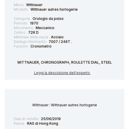
Marca :
Wittnauer
Modello :
Wittnauer autres horlogerie
Categoria :
Orologio da polso
Periodo :
1970
Movimento :
Meccanico
Calibro :
726 D
Materiale della cassa :
Acciaio
Dettagli riferimento :
7007 / 246T .
Funzioni :
Cronometro
WITTNAUER, CHRONOGRAPH, ROULETTE DIAL, STEEL
Leggi la descrizione dell'esperto
Wittnauer : Wittnauer autres horlogerie
Data di vendita :
25/06/2019
Paese :
RAS di Hong Kong