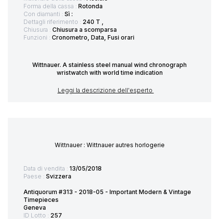
Forma della cassa :
Rotonda
Con diamanti :
Sì :
Dettagli riferimento :
240 T ,
Chiusura :
Chiusura a scomparsa
Funzioni :
Cronometro, Data, Fusi orari
Wittnauer. A stainless steel manual wind chronograph
wristwatch with world time indication
Leggi la descrizione dell'esperto
Wittnauer : Wittnauer autres horlogerie
Data di vendita :
13/05/2018
Paese :
Svizzera
Antiquorum #313 - 2018-05 - Important Modern & Vintage
Timepieces
Geneva
ID Lotto :
257