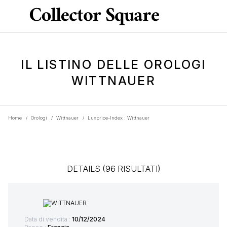
IL LISTINO DELLE OROLOGI
WITTNAUER
Home
/
Orologi
/
Wittnauer
/
Luxprice-Index : Wittnauer
DETAILS (96 RISULTATI)
Data di vendita :
10/12/2024