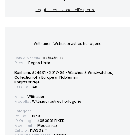
Leggi la descrizione dell'esperto
Wittnauer : Wittnauer autres horlogerie
Data di vendita :
07/04/2017
Paese :
Regno Unito
Bonhams #24431 - 2017-04 - Watches & Wristwatches,
Collection of a European Nobleman
Knightsbridge
ID Lotto :
146
Marca :
Wittnauer
Modello :
Wittnauer autres horlogerie
Categoria :
Periodo :
1950
ID Orologio :
4053831 FIXED
Movimento :
Meccanico
Calibro :
11WSG2 T