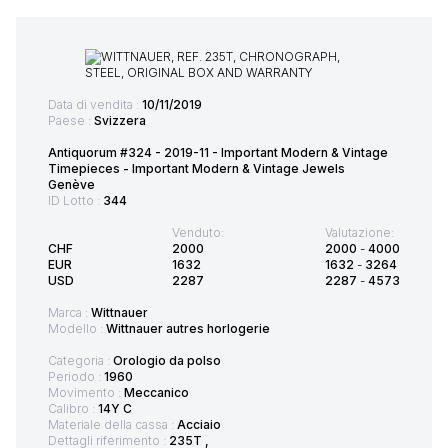
Data di vendita :
10/11/2019
Paese :
Svizzera
Antiquorum #324 - 2019-11 - Important Modern & Vintage
Timepieces - Important Modern & Vintage Jewels
Genève
ID Lotto :
344
Venduto:
Valutazione:
CHF
2000
2000
-
4000
EUR
1632
1632
-
3264
USD
2287
2287
-
4573
Marca :
Wittnauer
Modello :
Wittnauer autres horlogerie
Categoria :
Orologio da polso
Periodo :
1960
Movimento :
Meccanico
Calibro :
14Y C
Materiale della cassa :
Acciaio
Dettagli riferimento :
235T ,