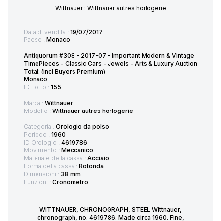
Wittnauer : Wittnauer autres horlogerie
Data di vendita :
19/07/2017
Paese :
Monaco
Antiquorum #308 - 2017-07 - Important Modern & Vintage
TimePieces - Classic Cars - Jewels - Arts & Luxury Auction
Total: (incl Buyers Premium)
Monaco
ID Lotto :
155
Marca :
Wittnauer
Modello :
Wittnauer autres horlogerie
Categoria :
Orologio da polso
Periodo :
1960
ID Orologio :
4619786
Movimento :
Meccanico
Materiale della cassa :
Acciaio
Forma della cassa :
Rotonda
Dimensioni :
38 mm
Funzioni :
Cronometro
WITTNAUER, CHRONOGRAPH, STEEL Wittnauer,
chronograph, no. 4619786. Made circa 1960. Fine,