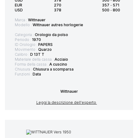
USD
378
500
-
800
EUR
270
357
-
571
USD
378
500
-
800
Marca :
Wittnauer
Modello :
Wittnauer autres horlogerie
Categoria :
Orologio da polso
Periodo :
1970
ID Orologio :
PAPERS
Movimento :
Quarzo
Calibro :
D 13T T
Materiale della cassa :
Acciaio
Forma della cassa :
A cuscino
Chiusura :
Chiusura a scomparsa
Funzioni :
Data
Wittnauer
Leggi la descrizione dell'esperto