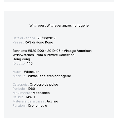
Wittnauer : Wittnauer autres horlogerie
Data di vendita :
25/06/2019
Paese :
RAS di Hong Kong
Bonhams #5291900 - 2019-06 - Vintage American
Wristwatches From A Private Collection
Hong Kong
ID Lotto :
140
Marca :
Wittnauer
Modello :
Wittnauer autres horlogerie
Categoria :
Orologio da polso
Periodo :
1960
Movimento :
Meccanico
Calibro :
14W T
Materiale della cassa :
Acciaio
Funzioni :
Cronometro