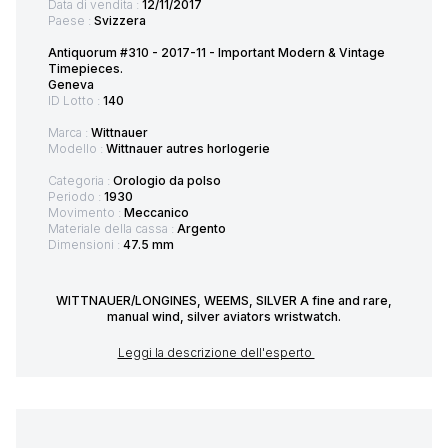
Data di vendita :
12/11/2017
Paese :
Svizzera
Antiquorum #310 - 2017-11 - Important Modern & Vintage
Timepieces.
Geneva
ID Lotto :
140
Marca :
Wittnauer
Modello :
Wittnauer autres horlogerie
Categoria :
Orologio da polso
Periodo :
1930
Movimento :
Meccanico
Materiale della cassa :
Argento
Dimensioni :
47.5 mm
WITTNAUER/LONGINES, WEEMS, SILVER A fine and rare,
manual wind, silver aviators wristwatch.
Leggi la descrizione dell'esperto