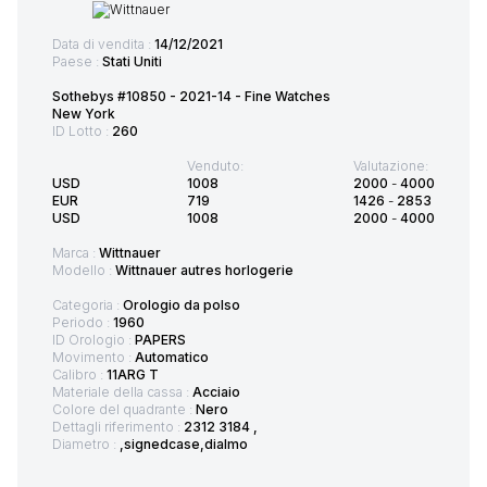
Data di vendita :
14/12/2021
Paese :
Stati Uniti
Sothebys #10850 - 2021-14 - Fine Watches
New York
ID Lotto :
260
Venduto:
Valutazione:
USD
1008
2000
-
4000
EUR
719
1426
-
2853
USD
1008
2000
-
4000
Marca :
Wittnauer
Modello :
Wittnauer autres horlogerie
Categoria :
Orologio da polso
Periodo :
1960
ID Orologio :
PAPERS
Movimento :
Automatico
Calibro :
11ARG T
Materiale della cassa :
Acciaio
Colore del quadrante :
Nero
Dettagli riferimento :
2312 3184 ,
Diametro :
,signedcase,dialmo