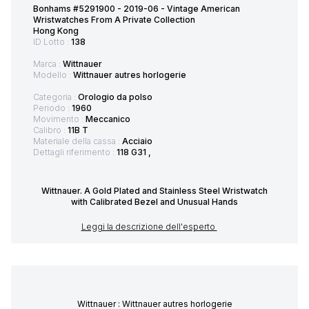
Bonhams #5291900 - 2019-06 - Vintage American
Wristwatches From A Private Collection
Hong Kong
ID Lotto :
138
Marca :
Wittnauer
Modello :
Wittnauer autres horlogerie
Categoria :
Orologio da polso
Periodo :
1960
Movimento :
Meccanico
Calibro :
11B T
Materiale della cassa :
Acciaio
Dettagli riferimento :
118 G31 ,
Wittnauer. A Gold Plated and Stainless Steel Wristwatch
with Calibrated Bezel and Unusual Hands
Leggi la descrizione dell'esperto
Wittnauer : Wittnauer autres horlogerie