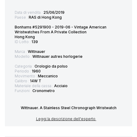
Data di vendita :
25/06/2019
Paese :
RAS di Hong Kong
Bonhams #5291900 - 2019-06 - Vintage American
Wristwatches From A Private Collection
Hong Kong
ID Lotto :
139
Marca :
Wittnauer
Modello :
Wittnauer autres horlogerie
Categoria :
Orologio da polso
Periodo :
1960
Movimento :
Meccanico
Calibro :
14W T
Materiale della cassa :
Acciaio
Funzioni :
Cronometro
Wittnauer. A Stainless Steel Chronograph Wristwatch
Leggi la descrizione dell'esperto