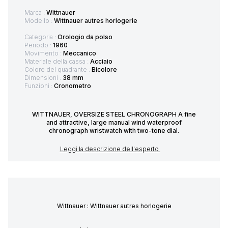
Marca :
Wittnauer
Modello :
Wittnauer autres horlogerie
Categoria :
Orologio da polso
Periodo :
1960
Movimento :
Meccanico
Materiale della cassa :
Acciaio
Colore del quadrante :
Bicolore
Dimensioni :
38 mm
Funzioni :
Cronometro
WITTNAUER, OVERSIZE STEEL CHRONOGRAPH A fine
and attractive, large manual wind waterproof
chronograph wristwatch with two-tone dial.
Leggi la descrizione dell'esperto
Wittnauer : Wittnauer autres horlogerie