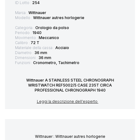
ID Lotto :
254
Marca :
Wittnauer
Modello :
Wittnauer autres horlogerie
Categoria :
Orologio da polso
Periodo :
1940
Movimento :
Meccanico
Calibro :
72 T
Materiale della cassa :
Acciaio
Diametro :
36 mm
Dimensioni :
36 mm
Funzioni :
Cronometro, Tachimetro
Wittnauer A STAINLESS STEEL CHRONOGRAPH
WRISTWATCH REF5002/5 CASE 235T CIRCA
PROFESSIONAL CHRONOGRAPH 1940
Leggi la descrizione dell'esperto
Wittnauer : Wittnauer autres horlogerie