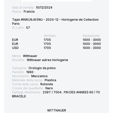
Data di vendita :
10/12/2024
Paese :
Francia
Tajan #INKU9J63WJ - 2024-12 - Horlogerie de Collection
Paris
ID Lotto :
57
Venduto:
Valutazione:
EUR
1705
1000
-
3000
EUR
1705
1000
-
3000
USD
1705
1000
-
3000
Marca :
Wittnauer
Modello :
Wittnauer autres horlogerie
Categoria :
Orologio da polso
Periodo :
1960
Movimento :
Meccanico
Materiale della cassa :
Plastica
Forma della cassa :
Rotonda
Colore del quadrante :
Nero
Dettagli riferimento :
239T / 7004 . FIN DES ANNEES 60 / 70
BRACELE
WITTNAUER