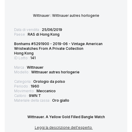
Wittnauer : Wittnauer autres horlogerie
Data di vendita :
25/06/2019
Paese :
RAS di Hong Kong
Bonhams #5291900 - 2019-06 - Vintage American
Wristwatches From A Private Collection
Hong Kong
ID Lotto :
141
Marca :
Wittnauer
Modello :
Wittnauer autres horlogerie
Categoria :
Orologio da polso
Periodo :
1960
Movimento :
Meccanico
Calibro :
9WN T
Materiale della cassa :
Oro giallo
Wittnauer. A Yellow Gold Filled Bangle Watch
Leggi la descrizione dell'esperto