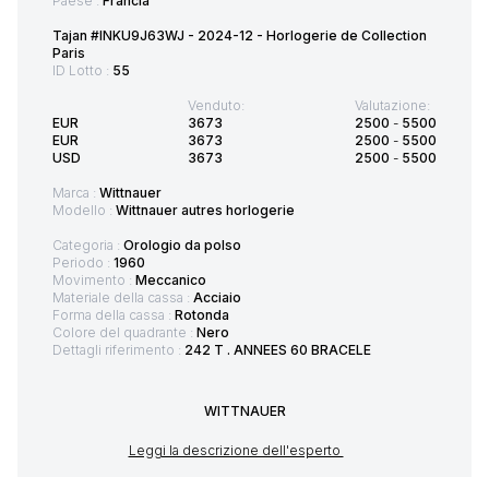
Paese :
Francia
Tajan #INKU9J63WJ - 2024-12 - Horlogerie de Collection
Paris
ID Lotto :
55
Venduto:
Valutazione:
EUR
3673
2500
-
5500
EUR
3673
2500
-
5500
USD
3673
2500
-
5500
Marca :
Wittnauer
Modello :
Wittnauer autres horlogerie
Categoria :
Orologio da polso
Periodo :
1960
Movimento :
Meccanico
Materiale della cassa :
Acciaio
Forma della cassa :
Rotonda
Colore del quadrante :
Nero
Dettagli riferimento :
242 T . ANNEES 60 BRACELE
WITTNAUER
Leggi la descrizione dell'esperto