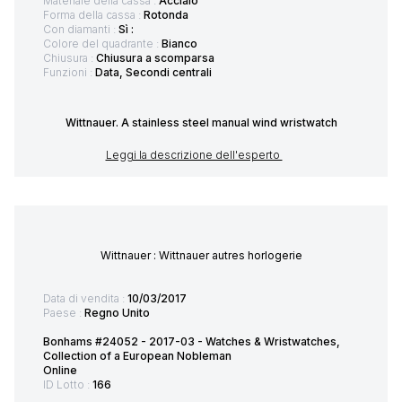
Materiale della cassa :
Acciaio
Forma della cassa :
Rotonda
Con diamanti :
Sì :
Colore del quadrante :
Bianco
Chiusura :
Chiusura a scomparsa
Funzioni :
Data, Secondi centrali
Wittnauer. A stainless steel manual wind wristwatch
Leggi la descrizione dell'esperto
Wittnauer : Wittnauer autres horlogerie
Data di vendita :
10/03/2017
Paese :
Regno Unito
Bonhams #24052 - 2017-03 - Watches & Wristwatches,
Collection of a European Nobleman
Online
ID Lotto :
166