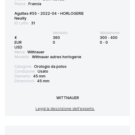
Paese :
Francia
Aguttes #55 - 2022-04 - HORLOGERIE
Neuilly
ID Lotto :
31
Venduto:
Valutazione:
€
360
300
-
400
EUR
0
0
-
0
USD
Marca :
Wittnauer
Modello :
Wittnauer autres horlogerie
Categoria :
Orologio da polso
Condizione :
Usato
Diametro :
45 mm
Dimensioni :
45 mm
WITTNAUER
Leggi la descrizione dell'esperto