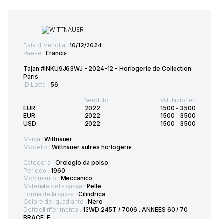
Data di vendita :
10/12/2024
Paese :
Francia
Tajan #INKU9J63WJ - 2024-12 - Horlogerie de Collection
Paris
ID Lotto :
56
Venduto:
Valutazione:
EUR
2022
1500
-
3500
EUR
2022
1500
-
3500
USD
2022
1500
-
3500
Marca :
Wittnauer
Modello :
Wittnauer autres horlogerie
Categoria :
Orologio da polso
Periodo :
1960
Movimento :
Meccanico
Materiale della cassa :
Pelle
Forma della cassa :
Cilindrica
Colore del quadrante :
Nero
Dettagli riferimento :
13WD 245T / 7006 . ANNEES 60 / 70
BRACELE