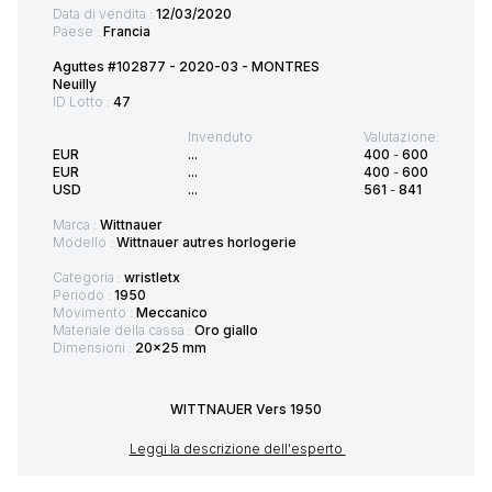
Data di vendita :
12/03/2020
Paese :
Francia
Aguttes #102877 - 2020-03 - MONTRES
Neuilly
ID Lotto :
47
Invenduto
Valutazione:
EUR
...
400
-
600
EUR
...
400
-
600
USD
...
561
-
841
Marca :
Wittnauer
Modello :
Wittnauer autres horlogerie
Categoria :
wristletx
Periodo :
1950
Movimento :
Meccanico
Materiale della cassa :
Oro giallo
Dimensioni :
20x25 mm
WITTNAUER Vers 1950
Leggi la descrizione dell'esperto