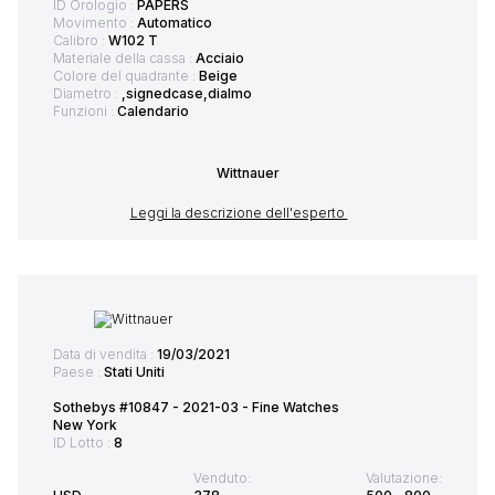
ID Orologio :
PAPERS
Movimento :
Automatico
Calibro :
W102 T
Materiale della cassa :
Acciaio
Colore del quadrante :
Beige
Diametro :
,signedcase,dialmo
Funzioni :
Calendario
Wittnauer
Leggi la descrizione dell'esperto
Data di vendita :
19/03/2021
Paese :
Stati Uniti
Sothebys #10847 - 2021-03 - Fine Watches
New York
ID Lotto :
8
Venduto:
Valutazione: