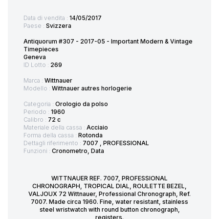
Data di vendita :
14/05/2017
Paese :
Svizzera
Antiquorum #307 - 2017-05 - Important Modern & Vintage
Timepieces
Geneva
ID Lotto :
269
Marca :
Wittnauer
Modello :
Wittnauer autres horlogerie
Categoria :
Orologio da polso
Periodo :
1960
Calibro :
72 c
Materiale della cassa :
Acciaio
Forma della cassa :
Rotonda
Dettagli riferimento :
7007 , PROFESSIONAL
Funzioni :
Cronometro, Data
WITTNAUER REF. 7007, PROFESSIONAL
CHRONOGRAPH, TROPICAL DIAL, ROULETTE BEZEL,
VALJOUX 72 Wittnauer, Professional Chronograph, Ref.
7007. Made circa 1960. Fine, water resistant, stainless
steel wristwatch with round button chronograph,
registers.