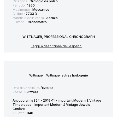
Categoria :
Orologio da polso
Periodo :
1960
Movimento :
Meccanico
Calibro :
7733 D
Materiale della cassa :
Acciaio
Funzioni :
Cronometro
WITTNAUER, PROFESSIONAL CHRONOGRAPH
Leggi la descrizione dell'esperto
Wittnauer : Wittnauer autres horlogerie
Data di vendita :
10/11/2019
Paese :
Svizzera
Antiquorum #324 - 2019-11 - Important Modern & Vintage
Timepieces - Important Modern & Vintage Jewels
Genève
ID Lotto :
348