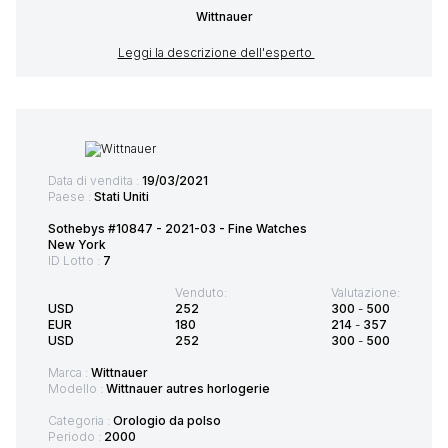
Wittnauer
Leggi la descrizione dell'esperto
Data di vendita :
19/03/2021
Paese :
Stati Uniti
Sothebys #10847 - 2021-03 - Fine Watches
New York
ID Lotto :
7
Venduto:
Valutazione:
USD
252
300
-
500
EUR
180
214
-
357
USD
252
300
-
500
Marca :
Wittnauer
Modello :
Wittnauer autres horlogerie
Categoria :
Orologio da polso
Periodo :
2000