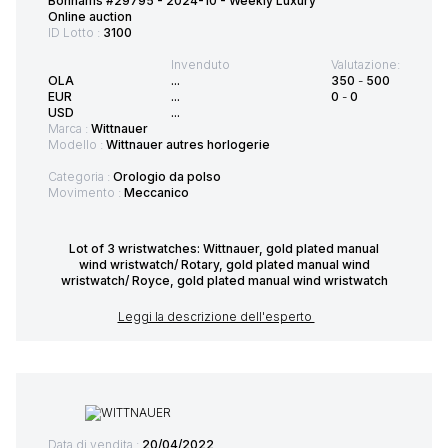
Bonhams #29795 - 2024-10 - Weekly Luxury
Online auction
ID Lotto :
3100
Invenduto
Valutazione:
OLA
...
350
-
500
EUR
...
0
-
0
USD
...
Marca :
Wittnauer
Modello :
Wittnauer autres horlogerie
Categoria :
Orologio da polso
Movimento :
Meccanico
Lot of 3 wristwatches: Wittnauer, gold plated manual
wind wristwatch/ Rotary, gold plated manual wind
wristwatch/ Royce, gold plated manual wind wristwatch
Leggi la descrizione dell'esperto
Data di vendita :
20/04/2022