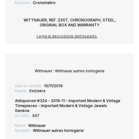
Funzioni :
Cronometro
WITTNAUER, REF. 235T, CHRONOGRAPH, STEEL,
ORIGINAL BOX AND WARRANTY
Leggi la descrizione dell'esperto
Wittnauer : Wittnauer autres horlogerie
Data di vendita :
10/11/2019
Paese :
Svizzera
Antiquorum #324 - 2019-11 - Important Modern & Vintage
Timepieces - Important Modern & Vintage Jewels
Genève
ID Lotto :
347
Marca :
Wittnauer
Modello :
Wittnauer autres horlogerie