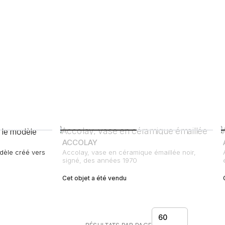
ACCOLAY
dèle créé vers
Accolay, vase en céramique émaillée noir,
signé, des années 1970
Cet objet a été vendu
60