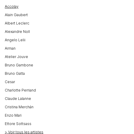
Accolay
Alain Gaubert
Albert Leclerc
Alexandre Noll
Angelo Lelii
Arman
Atelier Jouve
Bruno Gambone
Bruno Gatta
Cesar
Charlotte Perriand
Claude Lalanne
Cristina Merchán
Enzo Mari
Ettore Sottsass
> Voir tous les artistes