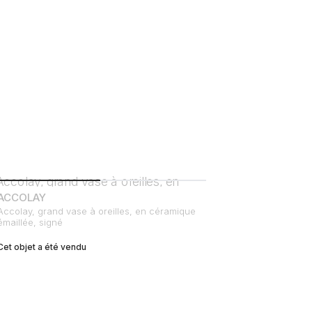
ACCOLAY
Accolay, grand vase à oreilles, en céramique
émaillée, signé
Cet objet a été vendu