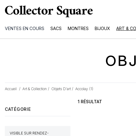
VENTES EN COURS
SACS
MONTRES
BIJOUX
ART & C
OBJ
Accueil
/
Art & Collection
/
Objets D'art
/
Accolay
(1)
1 RÉSULTAT
CATÉGORIE
VISIBLE SUR RENDEZ-