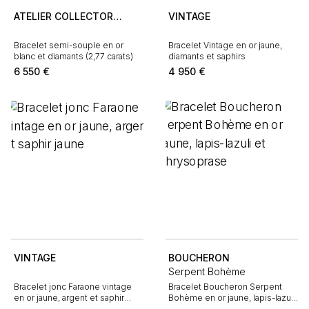
ATELIER COLLECTOR
VINTAGE
SQUARE
Bracelet semi-souple en or
Bracelet Vintage en or jaune,
blanc et diamants (2,77 carats)
diamants et saphirs
6 550
€
4 950
€
VINTAGE
BOUCHERON
Serpent Bohème
Bracelet jonc Faraone vintage
Bracelet Boucheron Serpent
en or jaune, argent et saphir
Bohème en or jaune, lapis-lazuli
jaune
et chrysoprase