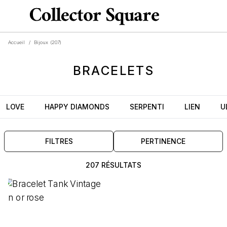
Accueil
/
Bijoux
(207)
BRACELETS
LOVE
HAPPY DIAMONDS
SERPENTI
LIEN
U
FILTRES
PERTINENCE
207 RÉSULTATS