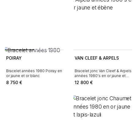
POIRAY
VAN CLEEF & ARPELS
Bracelet années 1980 Poiray en
Bracelet jonc Van Cleef & Arpels
or jaune et or blanc
années 1980's en or jaune et
ébène
8 750
€
12 800
€