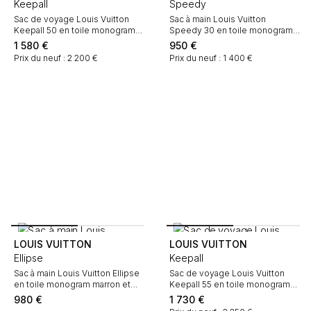
Keepall
Speedy
Sac de voyage Louis Vuitton
Sac à main Louis Vuitton
Keepall 50 en toile monogram
Speedy 30 en toile monogram
marron et cuir naturel
marron et cuir naturel
1 580
€
950
€
Prix du neuf : 2 200 €
Prix du neuf : 1 400 €
LOUIS VUITTON
LOUIS VUITTON
Ellipse
Keepall
Sac à main Louis Vuitton Ellipse
Sac de voyage Louis Vuitton
en toile monogram marron et
Keepall 55 en toile monogram
cuir naturel
marron et cuir naturel
980
€
1 730
€