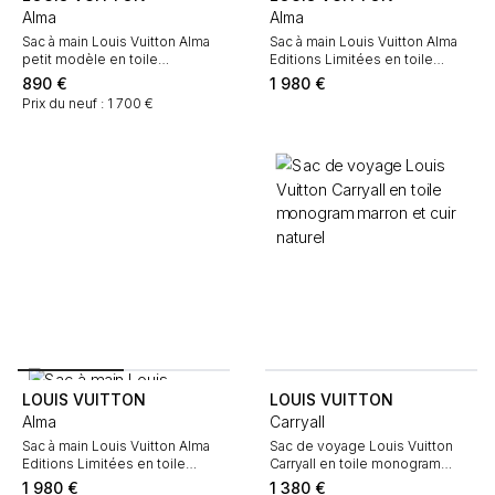
Alma
Alma
Sac à main Louis Vuitton Alma
Sac à main Louis Vuitton Alma
petit modèle en toile
Editions Limitées en toile
monogram marron et cuir naturel
monogram enduite multicolore
890
€
1 980
€
et noire et cuir naturel
Prix du neuf : 1 700 €
LOUIS VUITTON
LOUIS VUITTON
Alma
Carryall
Sac à main Louis Vuitton Alma
Sac de voyage Louis Vuitton
Editions Limitées en toile
Carryall en toile monogram
monogram enduite multicolore
marron et cuir naturel
1 980
€
1 380
€