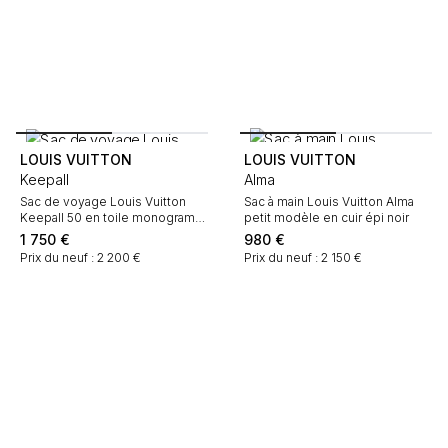
LOUIS VUITTON
LOUIS VUITTON
Keepall
Alma
Sac de voyage Louis Vuitton
Sac à main Louis Vuitton Alma
Keepall 50 en toile monogram
petit modèle en cuir épi noir
marron et cuir naturel
1 750
€
980
€
Prix du neuf : 2 200 €
Prix du neuf : 2 150 €