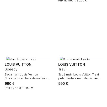
Prix du neuf : 2 250 €
LOUIS VUITTON
LOUIS VUITTON
Speedy
Trevi
Sac à main Louis Vuitton
Sac à main Louis Vuitton Trevi
Speedy 35 en toile damier azur
petit modèle en toile damier
et cuir naturel
ébène et cuir marron
990
€
990
€
Prix du neuf : 1 450 €