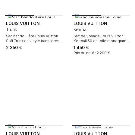
LOUIS VUITTON
LOUIS VUITTON
Trunk
Keepall
Sac bandoulière Louis Vuitton
Sac de voyage Louis Vuitton
Soft Trunk en vinyle transparent
Keepall 50 en toile monogram
et cuir noir
marron et cuir naturel
2 350
€
1 450
€
Prix du neuf : 2 200 €
LOUIS VUITTON
LOUIS VUITTON