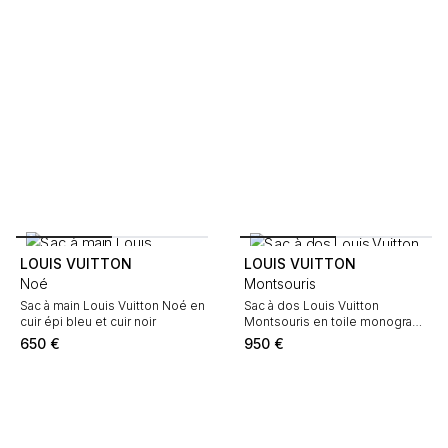
et blanche et cuir naturel
LOUIS VUITTON
LOUIS VUITTON
Noé
Montsouris
Sac à main Louis Vuitton Noé en
Sac à dos Louis Vuitton
cuir épi bleu et cuir noir
Montsouris en toile monogram
marron et cuir naturel
650
€
950
€