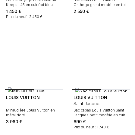
Keepall 45 en cuir épi bleu
Onthego grand modèle en toile
monogram deux tons rouge et
1 450
€
2 550
€
rose
Prix du neuf : 2 450 €
LOUIS VUITTON
LOUIS VUITTON
Saint Jacques
Minaudière Louis Vuitton en
Sac cabas Louis Vuitton Saint
métal doré
Jacques petit modèle en cuir
épi rouge
3 980
€
690
€
Prix du neuf : 1 740 €