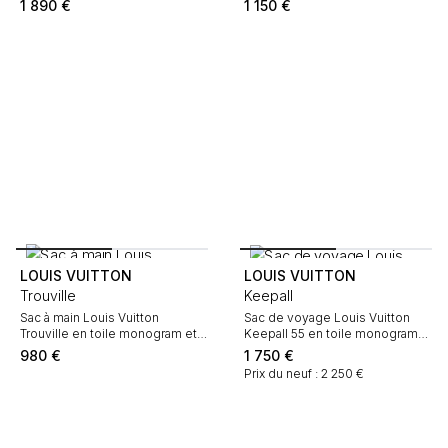
1 890
€
1 150
€
LOUIS VUITTON
LOUIS VUITTON
Trouville
Keepall
Sac à main Louis Vuitton
Sac de voyage Louis Vuitton
Trouville en toile monogram et
Keepall 55 en toile monogram
cuir naturel
marron et cuir naturel
980
€
1 750
€
Prix du neuf : 2 250 €