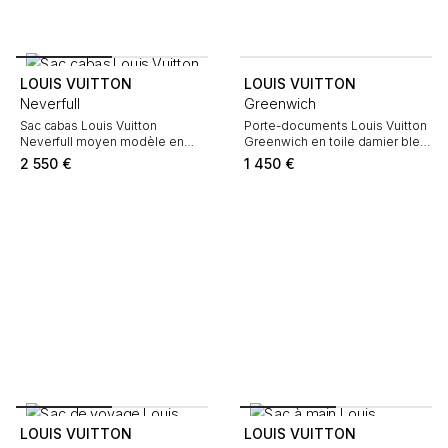
LOUIS VUITTON
LOUIS VUITTON
Neverfull
Greenwich
Sac cabas Louis Vuitton
Porte-documents Louis Vuitton
Neverfull moyen modèle en
Greenwich en toile damier bleu-
toile monogram marron et cuir
foncé et cuir noir
2 550
€
1 450
€
naturel
LOUIS VUITTON
LOUIS VUITTON