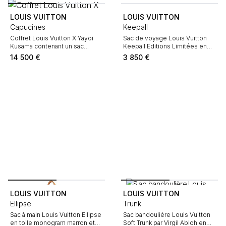
LOUIS VUITTON
LOUIS VUITTON
Capucines
Keepall
Coffret Louis Vuitton X Yayoi
Sac de voyage Louis Vuitton
Kusama contenant un sac
Keepall Editions Limitées en
Capucines, un parfum "Attrape-
toile monogram marron et rouge
14 500
€
3 850
€
rêves", un collier, un foulard et
et cuir naturel
un portefeuille.
LOUIS VUITTON
LOUIS VUITTON
Ellipse
Trunk
Sac à main Louis Vuitton Ellipse
Sac bandoulière Louis Vuitton
en toile monogram marron et
Soft Trunk par Virgil Abloh en