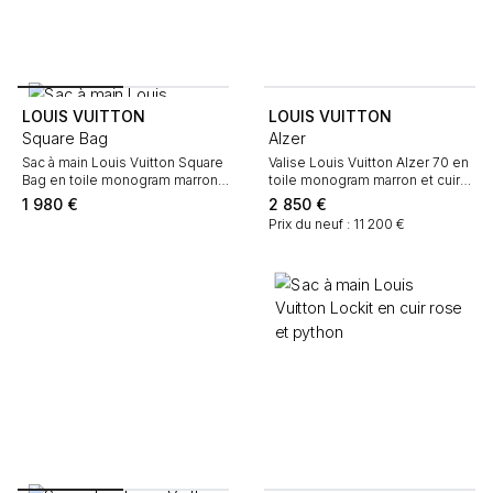
LOUIS VUITTON
LOUIS VUITTON
Square Bag
Alzer
Sac à main Louis Vuitton Square
Valise Louis Vuitton Alzer 70 en
Bag en toile monogram marron
toile monogram marron et cuir
et cuir noir
naturel
1 980
€
2 850
€
Prix du neuf : 11 200 €