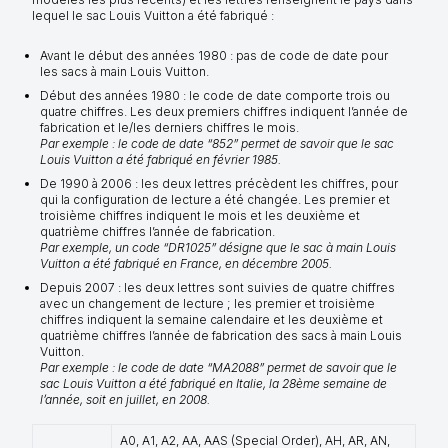
lequel le sac Louis Vuitton a été fabriqué :
Avant le début des années 1980 : pas de code de date pour
les sacs à main Louis Vuitton.
Début des années 1980 : le code de date comporte trois ou
quatre chiffres. Les deux premiers chiffres indiquent l’année de
fabrication et le/les derniers chiffres le mois.
Par exemple : le code de date “852” permet de savoir que le sac
Louis Vuitton a été fabriqué en février 1985.
De 1990 à 2006 : les deux lettres précèdent les chiffres, pour
qui la configuration de lecture a été changée. Les premier et
troisième chiffres indiquent le mois et les deuxième et
quatrième chiffres l’année de fabrication.
Par exemple, un code “DR1025” désigne que le sac à main Louis
Vuitton a été fabriqué en France, en décembre 2005.
Depuis 2007 : les deux lettres sont suivies de quatre chiffres
avec un changement de lecture ; les premier et troisième
chiffres indiquent la semaine calendaire et les deuxième et
quatrième chiffres l’année de fabrication des sacs à main Louis
Vuitton.
Par exemple : le code de date “MA2088” permet de savoir que le
sac Louis Vuitton a été fabriqué en Italie, la 28ème semaine de
l’année, soit en juillet, en 2008.
A0, A1, A2, AA, AAS (Special Order), AH, AR, AN,