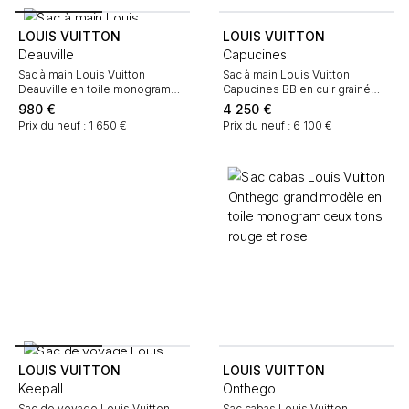
LOUIS VUITTON
LOUIS VUITTON
Deauville
Capucines
Sac à main Louis Vuitton
Sac à main Louis Vuitton
Deauville en toile monogram
Capucines BB en cuir grainé
marron et cuir naturel
rouge
980
€
4 250
€
Prix du neuf : 1 650 €
Prix du neuf : 6 100 €
LOUIS VUITTON
LOUIS VUITTON
Keepall
Onthego
Sac de voyage Louis Vuitton
Sac cabas Louis Vuitton