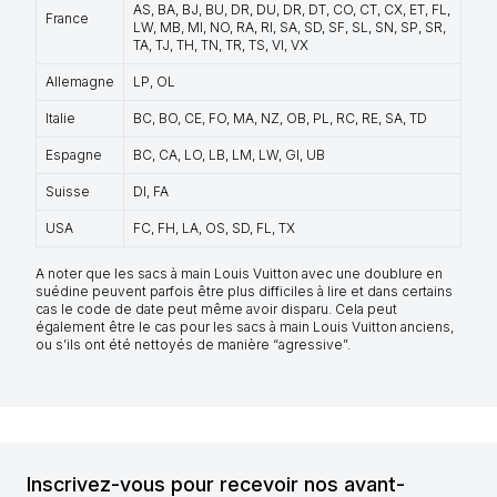
AS, BA, BJ, BU, DR, DU, DR, DT, CO, CT, CX, ET, FL,
France
LW, MB, MI, NO, RA, RI, SA, SD, SF, SL, SN, SP, SR,
TA, TJ, TH, TN, TR, TS, VI, VX
Allemagne
LP, OL
Italie
BC, BO, CE, FO, MA, NZ, OB, PL, RC, RE, SA, TD
Espagne
BC, CA, LO, LB, LM, LW, GI, UB
Suisse
DI, FA
USA
FC, FH, LA, OS, SD, FL, TX
A noter que les sacs à main Louis Vuitton avec une doublure en
suédine peuvent parfois être plus difficiles à lire et dans certains
cas le code de date peut même avoir disparu. Cela peut
également être le cas pour les sacs à main Louis Vuitton anciens,
ou s’ils ont été nettoyés de manière “agressive”.
Inscrivez-vous pour recevoir nos avant-