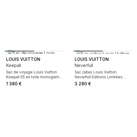
LOUIS VUITTON
LOUIS VUITTON
Keepall
Neverfull
Sac de voyage Louis Vuitton
Sac cabas Louis Vuitton
Keepall 55 en toile monogram
Neverfull Editions Limitées
marron et cuir naturel
Stephen Sprouse grand modèle
1 380
€
3 280
€
en toile monogram marron et
rose et cuir naturel