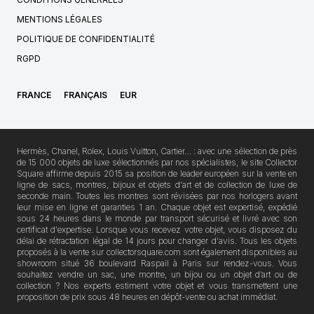
MENTIONS LÉGALES
POLITIQUE DE CONFIDENTIALITÉ
RGPD
FRANCE
FRANÇAIS
EUR
Hermès, Chanel, Rolex, Louis Vuitton, Cartier… : avec une sélection de près
de 15 000 objets de luxe sélectionnés par nos spécialistes, le site Collector
Square affirme depuis 2015 sa position de leader européen sur la vente en
ligne de sacs, montres, bijoux et objets d'art et de collection de luxe de
seconde main. Toutes les montres sont révisées par nos horlogers avant
leur mise en ligne et garanties 1 an. Chaque objet est expertisé, expédié
sous 24 heures dans le monde par transport sécurisé et livré avec son
certificat d'expertise. Lorsque vous recevez votre objet, vous disposez du
délai de rétractation légal de 14 jours pour changer d'avis. Tous les objets
proposés à la vente sur collectorsquare.com sont également disponibles au
showroom situé 36 boulevard Raspail à Paris sur rendez-vous. Vous
souhaitez vendre un sac, une montre, un bijou ou un objet d’art ou de
collection ? Nos experts estiment votre objet et vous transmettent une
proposition de prix sous 48 heures en dépôt-vente ou achat immédiat.