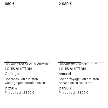
cuir naturel
toile monogram marron et cuir
980
€
2 980
€
naturel
LOUIS VUITTON
LOUIS VUITTON
Onthego
Armand
Sac cabas Louis Vuitton
Sac de voyage Louis Vuitton
Onthego petit modèle en cuir
Armand en cuir taurillon
monogram empreinte deux tons
clémence marron
2 250
€
2 690
€
noir et beige
Prix du neuf : 2 800 €
Prix du neuf : 3 850 €