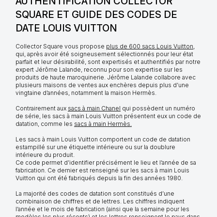
AUTHENTIFICATION COLLECTOR
SQUARE ET GUIDE DES CODES DE
DATE LOUIS VUITTON
Collector Square vous propose
plus de 600 sacs Louis Vuitton
,
qui, après avoir été soigneusement sélectionnés pour leur état
parfait et leur désirabilité, sont expertisés et authentifiés par notre
expert Jérôme Lalande, reconnu pour son expertise sur les
produits de haute maroquinerie. Jérôme Lalande collabore avec
plusieurs maisons de ventes aux enchères depuis plus d’une
vingtaine d’années, notamment la maison Hermès.
Contrairement aux
sacs à main Chanel
qui possèdent un numéro
de série, les sacs à main Louis Vuitton présentent eux un code de
datation, comme les
sacs à main Hermès.
Les sacs à main Louis Vuitton comportent un code de datation
estampillé sur une étiquette intérieure ou sur la doublure
intérieure du produit.
Ce code permet d’identifier précisément le lieu et l’année de sa
fabrication. Ce dernier est renseigné sur les sacs à main Louis
Vuitton qui ont été fabriqués depuis la fin des années 1980.
La majorité des codes de datation sont constitués d’une
combinaison de chiffres et de lettres. Les chiffres indiquent
l’année et le mois de fabrication (ainsi que la semaine pour les
modèles les plus récents) et les lettres renseignent le pays dans