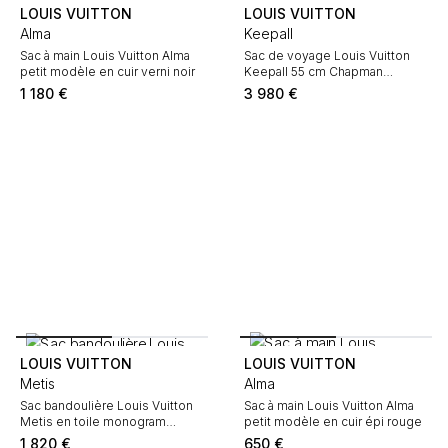
LOUIS VUITTON
LOUIS VUITTON
Alma
Keepall
Sac à main Louis Vuitton Alma
Sac de voyage Louis Vuitton
petit modèle en cuir verni noir
Keepall 55 cm Chapman
Brothers en toile monogram
1 180
€
3 980
€
enduite blanc-cassé et bleu-
marine et cuir bleu-marine
LOUIS VUITTON
LOUIS VUITTON
Metis
Alma
Sac bandoulière Louis Vuitton
Sac à main Louis Vuitton Alma
Metis en toile monogram
petit modèle en cuir épi rouge
marron et cuir naturel
1 820
€
650
€