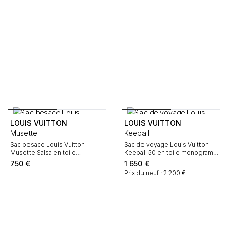
LOUIS VUITTON
LOUIS VUITTON
Musette
Keepall
Sac besace Louis Vuitton
Sac de voyage Louis Vuitton
Musette Salsa en toile
Keepall 50 en toile monogram
monogram et cuir naturel
marron et cuir naturel
750
€
1 650
€
Prix du neuf : 2 200 €