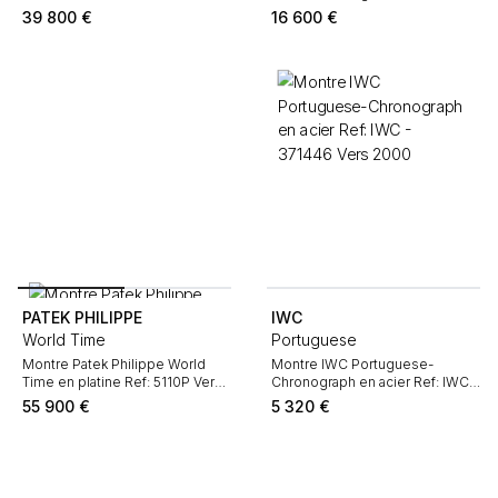
Philippe - 5396 Vers 2011
2016
39 800
€
16 600
€
PATEK PHILIPPE
IWC
World Time
Portuguese
Montre Patek Philippe World
Montre IWC Portuguese-
Time en platine Ref: 5110P Vers
Chronograph en acier Ref: IWC -
2000
371446 Vers 2000
55 900
€
5 320
€