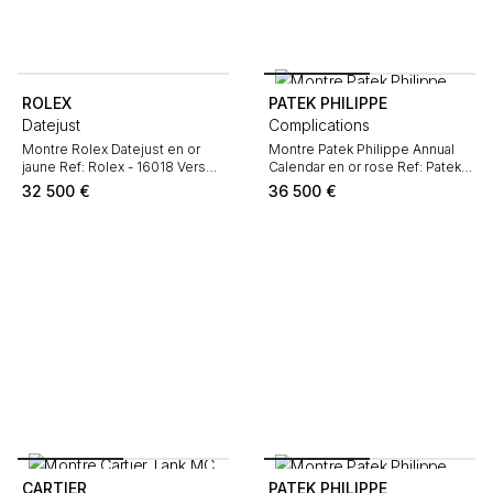
ROLEX
PATEK PHILIPPE
Datejust
Complications
Montre Rolex Datejust en or
Montre Patek Philippe Annual
jaune Ref: Rolex - 16018 Vers
Calendar en or rose Ref: Patek
1985
Philippe - 5396 Vers 2010
32 500
€
36 500
€
CARTIER
PATEK PHILIPPE