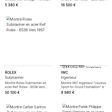
Vers 1980
Vers 2025
5 380
€
16 500
€
ROLEX
IWC
Submariner
Ingenieur
Montre Rolex Submariner en
Montre IWC Ingenieur "Laureus
acier Ref: Rolex - 6538 Vers
Sport for Good Foundation" en
1957
acier Ref: 323909 Vers 2017
50 100
€
8 980
€