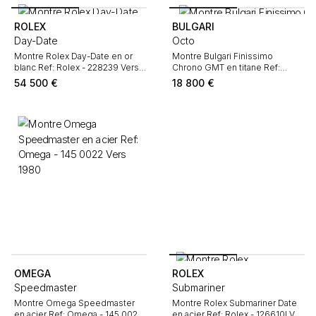
ROLEX
BULGARI
Day-Date
Octo
Montre Rolex Day-Date en or
Montre Bulgari Finissimo
blanc Ref: Rolex - 228239 Vers
Chrono GMT en titane Ref:
2017
Bulgari - BGO42TXT6H6HT Vers
54 500
€
18 800
€
2022 - "Octo 10th anniversary"
OMEGA
ROLEX
Speedmaster
Submariner
Montre Omega Speedmaster
Montre Rolex Submariner Date
en acier Ref: Omega - 145 0022
en acier Ref: Rolex - 126610LV