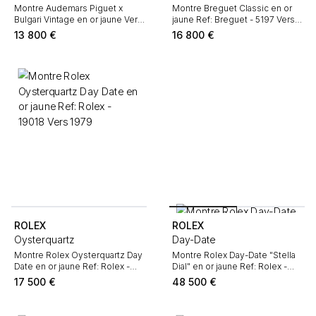
Montre Audemars Piguet x
Montre Breguet Classic en or
Bulgari Vintage en or jaune Vers
jaune Ref: Breguet - 5197 Vers
1970
2010
13 800
€
16 800
€
ROLEX
ROLEX
Oysterquartz
Day-Date
Montre Rolex Oysterquartz Day
Montre Rolex Day-Date "Stella
Date en or jaune Ref: Rolex -
Dial" en or jaune Ref: Rolex -
19018 Vers 1979
18038 Vers 1986
17 500
€
48 500
€