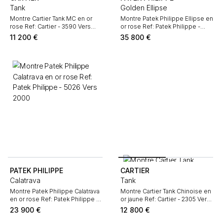
Tank
Golden Ellipse
Montre Cartier Tank MC en or
Montre Patek Philippe Ellipse en
rose Ref: Cartier - 3590 Vers
or rose Ref: Patek Philippe -
2010
5738 Vers 2020
11 200
€
35 800
€
PATEK PHILIPPE
CARTIER
Calatrava
Tank
Montre Patek Philippe Calatrava
Montre Cartier Tank Chinoise en
en or rose Ref: Patek Philippe -
or jaune Ref: Cartier - 2305 Vers
5026 Vers 2000
1990
23 900
€
12 800
€