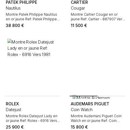
PATEK PHILIPPE
CARTIER
Nautilus
Cougar
Montre Patek Philippe Nautilus
Montre Cartier Cougar en or
en or jaune Ref: Patek Philippe -
jaune Ref: Cartier - 887907 Vers
4700/53 Vers 1990
1990
38 800
€
11 500
€
ROLEX
AUDEMARS PIGUET
Datejust
Coin Watch
Montre Rolex Datejust Lady en
Montre Audemars Piguet Coin
or jaune Ref: Rolex - 6916 Vers
Watch en or jaune Ref: Coin
1981
Watch Vers 1970
25 900
€
15 800
€