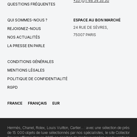
+33 (0)1 46 34 35 30
QUESTIONS FRÉQUENTES
QUI SOMMES-NOUS ?
ESPACE AU BON MARCHÉ
24 RUE DE SÈVRES,
REJOIGNEZ-NOUS
75007 PARIS
NOS ACTUALITÉS
LA PRESSE EN PARLE
CONDITIONS GÉNÉRALES
MENTIONS LÉGALES
POLITIQUE DE CONFIDENTIALITÉ
RGPD
FRANCE
FRANÇAIS
EUR
Hermès, Chanel, Rolex, Louis Vuitton, Cartier… : avec une sélection de près
de 15 000 objets de luxe sélectionnés par nos spécialistes, le site Collector