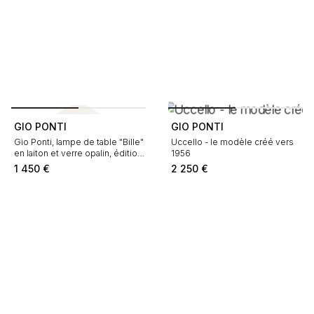
GIO PONTI
GIO PONTI
Gio Ponti, lampe de table "Bille"
Uccello - le modèle créé vers
en laiton et verre opalin, édition
1956
Fontana Arte, années 1970
1 450
€
2 250
€