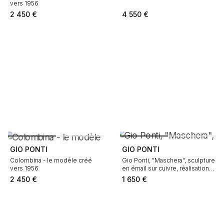
vers 1956
2 450
€
4 550
€
GIO PONTI
GIO PONTI
Colombina - le modèle créé
Gio Ponti, "Maschera", sculpture
vers 1956
en émail sur cuivre, réalisation
De Poli, signé de l'émailleur,
2 450
€
1 650
€
des années 1950