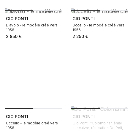
GIO PONTI
GIO PONTI
Diavolo - le modèle créé vers
Uccello - le modèle créé vers
1956
1956
2 850
€
2 250
€
GIO PONTI
GIO PONTI
Uccello - le modèle créé vers
Gio Ponti, "Colombina", émail
1956
sur cuivre, réalisation De Poli,
signée, de 1956