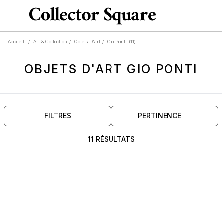
Accueil
/
Art & Collection
/
Objets D'art
/
Gio Ponti
(11)
OBJETS D'ART
GIO PONTI
FILTRES
PERTINENCE
11 RÉSULTATS