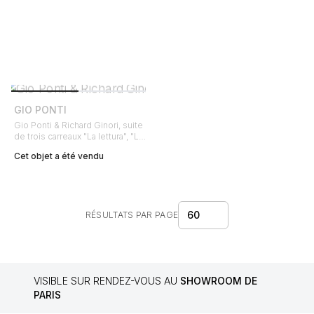
GIO PONTI
Gio Ponti & Richard Ginori, suite
de trois carreaux "La lettura", "La
canzone", "L'astronomia", en
Cet objet a été vendu
céramique peint, estampille de
la manufacture, encadrés, des
années 1930
60
RÉSULTATS PAR PAGE
VISIBLE SUR RENDEZ-VOUS AU
SHOWROOM DE
PARIS