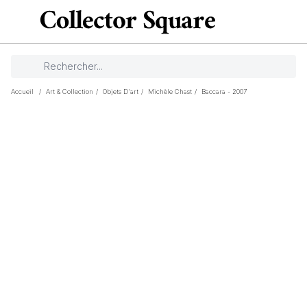
Accueil
/
Art & Collection
/
Objets D'art
/
Michèle Chast
/
Baccara - 2007