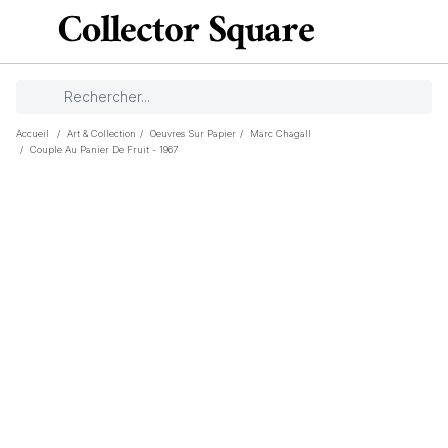
Accueil
/
Art & Collection
/
Oeuvres Sur Papier
/
Marc Chagall
/
Couple Au Panier De Fruit - 1967