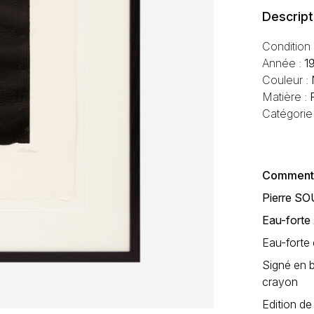
Descript
Condition
Année :
1
Couleur :
Matière :
Catégorie
Commentai
Pierre S
Eau-forte
Eau-forte 
Signé en 
crayon
Edition d