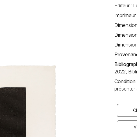
Editeur : L
Imprimeur 
Dimensions
Dimensions
Dimension
Provenan
Bibliograp
2022, Bibl
Condition
présenter
C
V