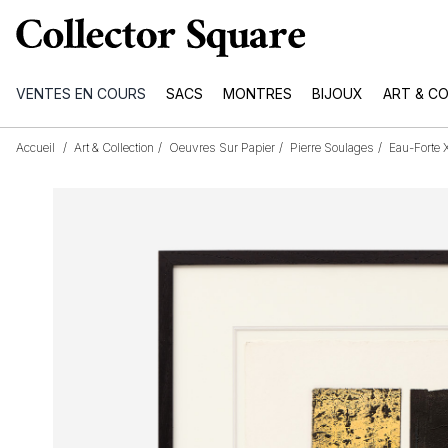
VENTES EN COURS
SACS
MONTRES
BIJOUX
ART & C
Accueil
/
Art & Collection
/
Oeuvres Sur Papier
/
Pierre Soulages
/
Eau-Forte 