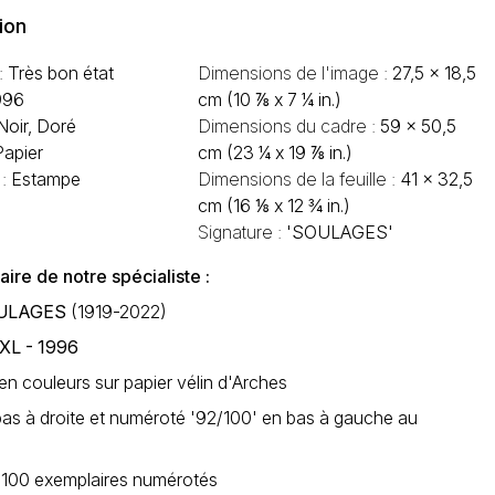
ion
 :
Très bon état
Dimensions de l'image :
27,5 x 18,5
996
cm (10 ⅞ x 7 ¼ in.)
Noir, Doré
Dimensions du cadre :
59 x 50,5
Papier
cm (23 ¼ x 19 ⅞ in.)
 :
Estampe
Dimensions de la feuille :
41 x 32,5
cm (16 ⅛ x 12 ¾ in.)
Signature :
'SOULAGES'
re de notre spécialiste :
OULAGES
(1919-2022)
 XL - 1996
en couleurs sur papier vélin d'Arches
bas à droite et numéroté '92/100' en bas à gauche au
e 100 exemplaires numérotés