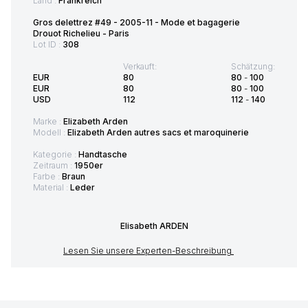
Land :
Frankreich
Gros delettrez #49 - 2005-11 - Mode et bagagerie
Drouot Richelieu - Paris
Lot ID :
308
Verkauft:
Schätzung:
EUR
80
80
-
100
EUR
80
80
-
100
USD
112
112
-
140
Marke :
Elizabeth Arden
Modell :
Elizabeth Arden autres sacs et maroquinerie
Kategorie :
Handtasche
Zeitraum :
1950er
Farbe :
Braun
Material :
Leder
Elisabeth ARDEN
Lesen Sie unsere Experten-Beschreibung