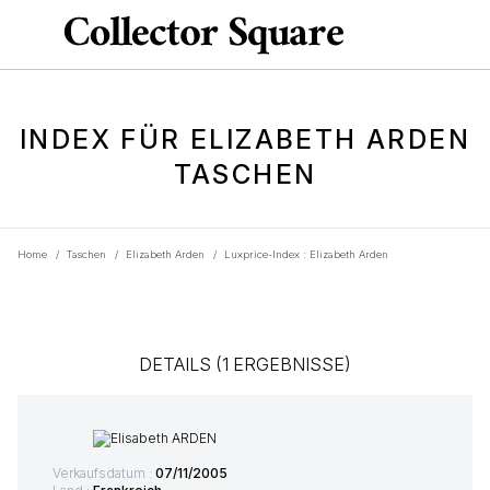
INDEX FÜR ELIZABETH ARDEN
TASCHEN
Home
/
Taschen
/
Elizabeth Arden
/
Luxprice-Index : Elizabeth Arden
DETAILS (1 ERGEBNISSE)
Verkaufsdatum :
07/11/2005