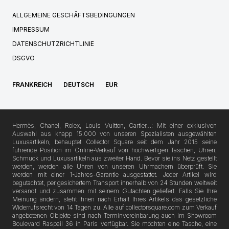
ALLGEMEINE GESCHÄFTSBEDINGUNGEN
IMPRESSUM
DATENSCHUTZRICHTLINIE
DSGVO
FRANKREICH
DEUTSCH
EUR
Hermès, Chanel, Rolex, Louis Vuitton, Cartier…: Mit einer exklusiven
Auswahl aus knapp 15.000 von unseren Spezialisten ausgewählten
Luxusartikeln, behauptet Collector Square seit dem Jahr 2015 seine
führende Position im Online-Verkauf von hochwertigen Taschen, Uhren,
Schmuck und Luxusartikeln aus zweiter Hand. Bevor sie ins Netz gestellt
werden, werden alle Uhren von unseren Uhrmachern überprüft. Sie
werden mit einer 1-Jahres-Garantie ausgestattet. Jeder Artikel wird
begutachtet, per gesichertem Transport innerhalb von 24 Stunden weltweit
versandt und zusammen mit seinem Gutachten geliefert. Falls Sie Ihre
Meinung ändern, steht Ihnen nach Erhalt Ihres Artikels das gesetzliche
Widerrufsrecht von 14 Tagen zu. Alle auf collectorsquare.com zum Verkauf
angebotenen Objekte sind nach Terminvereinbarung auch im Showroom
Boulevard Raspail 36 in Paris verfügbar. Sie möchten eine Tasche, eine