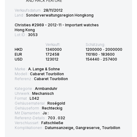
Verkaufsdatum :
28/11/2012
Land :
Sonderverwaltungsregion Hongkong
Christies #2969 - 2012-11 - Important watches
Hong Kong
Lot ID :
3053
Verkauft:
Schätzung:
HKD
1340000
1200000
-
2000000
EUR
172458
110160
-
183600
USD
123012
154440
-
257400
Marke :
A. Lange & Sohne
Modell :
Cabaret Tourbillon
Referenz :
Cabaret Tourbillon
Kategorie :
Armbanduhr
Uhrwerk :
Mechanisch
Format :
L042
Gehäusematerial :
Roségold
Gehäuseform :
Rechteckig
Mit Diamanten :
Ja :
Referenz-Details :
703 . 032
Verschlussart :
Faltschließe
Komplikationen :
Datumsanzeige, Gangreserve, Tourbillon