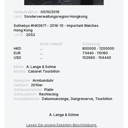
Verkaufsdatum :
05/10/2016
Land :
Sonderverwaltungsregion Hongkong
Sothebys #HK0671 - 2016-10 - Important Watches
Hong Kong
Lot ID :
2052
Nicht verkauft
Schätzung:
HKD
...
800000
-
1200000
EUR
...
73440
-
110160
USD
...
102960
-
154440
Marke :
A. Lange & Sohne
Modell :
Cabaret Tourbillon
Kategorie :
Armbanduhr
Zeitraum :
2010er
Gehäusematerial :
Platin
Gehäuseform :
Rechteckig
Komplikationen :
Datumsanzeige, Gangreserve, Tourbillon
A. Lange & Söhne
Lesen Sie unsere Experten-Beschreibung