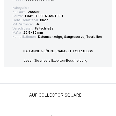
Kategorie :
Zeitraum :
2000er
Format :
L042 THREE QUARTER T
Gehäusematerial :
Platin
Mit Diamanten :
Ja :
Verschlussart :
Faltschließe
Maße :
29.5x39 mm
Komplikationen :
Datumsanzeige, Gangreserve, Tourbillon
*A. LANGE & SÖHNE, CABARET TOURBILLON
Lesen Sie unsere Experten-Beschreibung
AUF COLLECTOR SQUARE