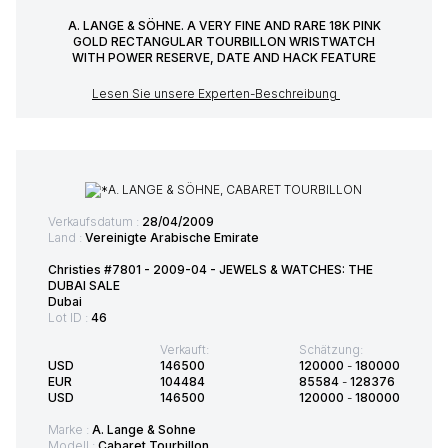
A. LANGE & SÖHNE. A VERY FINE AND RARE 18K PINK
GOLD RECTANGULAR TOURBILLON WRISTWATCH
WITH POWER RESERVE, DATE AND HACK FEATURE
Lesen Sie unsere Experten-Beschreibung
Verkaufsdatum :
28/04/2009
Land :
Vereinigte Arabische Emirate
Christies #7801 - 2009-04 - JEWELS & WATCHES: THE
DUBAI SALE
Dubai
Lot ID :
46
Verkauft:
Schätzung:
USD
146500
120000
-
180000
EUR
104484
85584
-
128376
USD
146500
120000
-
180000
Marke :
A. Lange & Sohne
Modell :
Cabaret Tourbillon