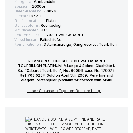
Kategorie :
Armbanduhr
Zeitraum :
2000er
Uhren-Kennung :
60096
Format :
L952 T
Gehäusematerial :
Platin
Gehäuseform :
Rechteckig
Mit Diamanten :
Ja :
Referenz-Details :
703 . 025F CABARET
Verschlussart :
Faltschließe
Komplikationen :
Datumsanzeige, Gangreserve, Tourbillon
A. LANGE & SOHNE REF. 703.025F CABARET
TOURBILLON PLATINUM. A.Lange & Söhne, Glashütte i.
Sa., "Cabaret Tourbillon", No.. 60096, case No. 170075,
Ref. 703.025F. Sold on April 5th. 2009.. Very fine and
elegant, rectangular, platinum wristwatch with. visibl
Lesen Sie unsere Experten-Beschreibung