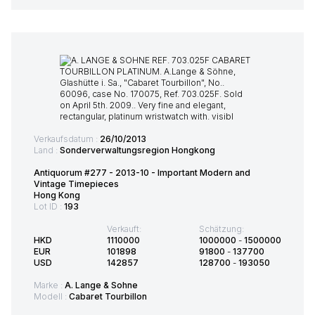
Verkaufsdatum :
26/10/2013
Land :
Sonderverwaltungsregion Hongkong
Antiquorum #277 - 2013-10 - Important Modern and
Vintage Timepieces
Hong Kong
Lot ID :
193
Verkauft:
Schätzung:
HKD
1110000
1000000
-
1500000
EUR
101898
91800
-
137700
USD
142857
128700
-
193050
Marke :
A. Lange & Sohne
Modell :
Cabaret Tourbillon