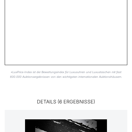
*LuxPrice-Index ist der Bewertungsindex für Luxusuhren und Luxustaschen mit fast
600.000 Auktionsergebnissen von den wichtigsten internationalen Auktionshäusern.
DETAILS (6 ERGEBNISSE)