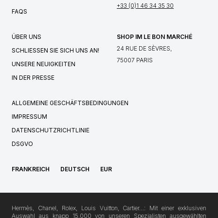
+33 (0)1 46 34 35 30
FAQS
ÜBER UNS
SHOP IM LE BON MARCHÉ
24 RUE DE SÈVRES,
SCHLIESSEN SIE SICH UNS AN!
75007 PARIS
UNSERE NEUIGKEITEN
IN DER PRESSE
ALLGEMEINE GESCHÄFTSBEDINGUNGEN
IMPRESSUM
DATENSCHUTZRICHTLINIE
DSGVO
FRANKREICH
DEUTSCH
EUR
Hermès, Chanel, Rolex, Louis Vuitton, Cartier…: Mit einer exklusiven
Auswahl aus knapp 15.000 von unseren Spezialisten ausgewählten