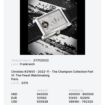
Verkaufsdatum :
27/11/2022
Land :
Frankreich
Christies #21655 - 2022-11 - The Champion Collection Part
VI: The Finest Watchmaking
Paris
Lot ID :
2215
Verkauft:
Schätzung:
HKD
945000
400000
-
800000
EUR
121562
51455
-
102910
USD
935928
396160
-
792320