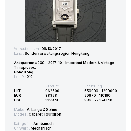
Verkaufsdatum :
08/10/2017
Land :
Sonderverwaltungsregion Hongkong
Antiquorum #309 - 2017-10 - Important Modern & Vintage
Timepieces.
Hong Kong
Lot ID :
210
Verkauft:
Schätzung:
HKD
962500
650000
-
1200000
EUR
88358
59670
-
110160
USD
123874
83655
-
154440
Marke :
A. Lange & Sohne
Modell :
Cabaret Tourbillon
Kategorie :
Armbanduhr
Uhrwerk :
Mechanisch