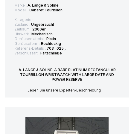
Marke :
A. Lange & Sohne
Modell :
Cabaret Tourbillon
Kategorie :
Zustand :
Ungebraucht
Zeitraum :
2000er
Uhrwerk :
Mechanisch
Gehäusematerial :
Platin
Gehäuseform :
Rechteckig
Referenz-Details :
703 . 025 ,
Verschlussart :
Faltschließe
A. LANGE & SÖHNE. A RARE PLATINUM RECTANGULAR
TOURBILLON WRISTWATCH WITH LARGE DATE AND
POWER RESERVE
Lesen Sie unsere Experten-Beschreibung