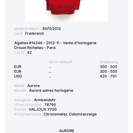
Verkaufsdatum :
30/11/2012
Land :
Frankreich
Aguttes #14246 - 2012-11 - Vente d'horlogerie
Drouot Richelieu - Paris
Lot ID :
42
Nicht verkauft
Schätzung:
EUR
...
300
-
500
EUR
...
300
-
500
USD
...
420
-
701
Marke :
Aurore
Modell :
Aurore autres horlogerie
Kategorie :
Armbanduhr
Uhren-Kennung :
78790
Format :
VALJOUX 7750
Komplikationen :
Chronometer, Datumsanzeige
AURORE