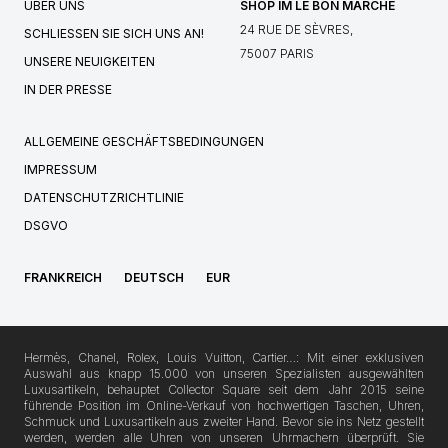
ÜBER UNS
SHOP IM LE BON MARCHÉ
24 RUE DE SÈVRES,
SCHLIESSEN SIE SICH UNS AN!
75007 PARIS
UNSERE NEUIGKEITEN
IN DER PRESSE
ALLGEMEINE GESCHÄFTSBEDINGUNGEN
IMPRESSUM
DATENSCHUTZRICHTLINIE
DSGVO
FRANKREICH
DEUTSCH
EUR
Hermès, Chanel, Rolex, Louis Vuitton, Cartier…: Mit einer exklusiven
Auswahl aus knapp 15.000 von unseren Spezialisten ausgewählten
Luxusartikeln, behauptet Collector Square seit dem Jahr 2015 seine
führende Position im Online-Verkauf von hochwertigen Taschen, Uhren,
Schmuck und Luxusartikeln aus zweiter Hand. Bevor sie ins Netz gestellt
werden, werden alle Uhren von unseren Uhrmachern überprüft. Sie