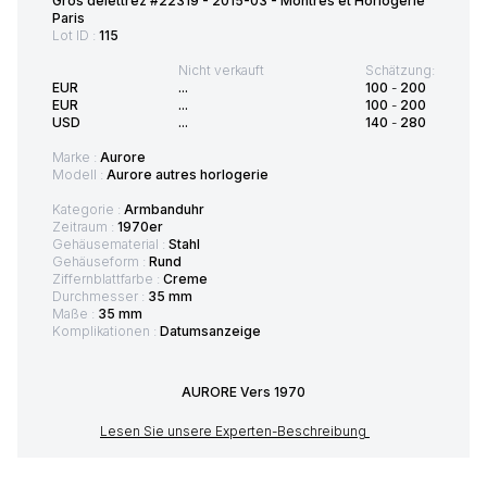
Gros delettrez #22319 - 2015-03 - Montres et Horlogerie
Paris
Lot ID :
115
Nicht verkauft
Schätzung:
EUR
...
100
-
200
EUR
...
100
-
200
USD
...
140
-
280
Marke :
Aurore
Modell :
Aurore autres horlogerie
Kategorie :
Armbanduhr
Zeitraum :
1970er
Gehäusematerial :
Stahl
Gehäuseform :
Rund
Ziffernblattfarbe :
Creme
Durchmesser :
35 mm
Maße :
35 mm
Komplikationen :
Datumsanzeige
AURORE Vers 1970
Lesen Sie unsere Experten-Beschreibung