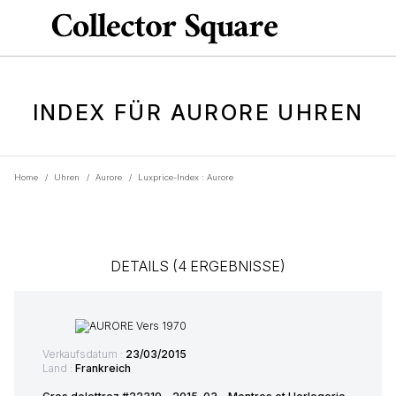
INDEX FÜR AURORE UHREN
Home
/
Uhren
/
Aurore
/
Luxprice-Index : Aurore
DETAILS (4 ERGEBNISSE)
Verkaufsdatum :
23/03/2015
Land :
Frankreich