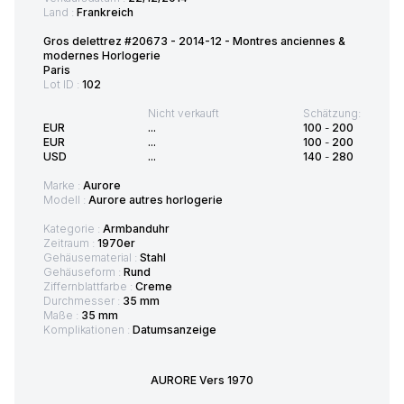
Land :
Frankreich
Gros delettrez #20673 - 2014-12 - Montres anciennes &
modernes Horlogerie
Paris
Lot ID :
102
Nicht verkauft
Schätzung:
EUR
...
100
-
200
EUR
...
100
-
200
USD
...
140
-
280
Marke :
Aurore
Modell :
Aurore autres horlogerie
Kategorie :
Armbanduhr
Zeitraum :
1970er
Gehäusematerial :
Stahl
Gehäuseform :
Rund
Ziffernblattfarbe :
Creme
Durchmesser :
35 mm
Maße :
35 mm
Komplikationen :
Datumsanzeige
AURORE Vers 1970