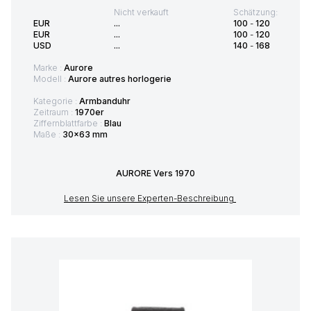
Nicht verkauft
Schätzung:
EUR
...
100
-
120
EUR
...
100
-
120
USD
...
140
-
168
Marke :
Aurore
Modell :
Aurore autres horlogerie
Kategorie :
Armbanduhr
Zeitraum :
1970er
Ziffernblattfarbe :
Blau
Maße :
30x63 mm
AURORE Vers 1970
Lesen Sie unsere Experten-Beschreibung