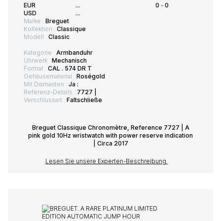
EUR
...
0
-
0
USD
...
Marke :
Breguet
Kollektion :
Classique
Modell :
Classic
Kategorie :
Armbanduhr
Uhrwerk :
Mechanisch
Format :
CAL . 574 DR T
Gehäusematerial :
Roségold
Mit Diamanten :
Ja :
Referenz-Details :
7727 |
Verschlussart :
Faltschließe
Breguet Classique Chronomètre, Reference 7727 | A
pink gold 10Hz wristwatch with power reserve indication
| Circa 2017
Lesen Sie unsere Experten-Beschreibung