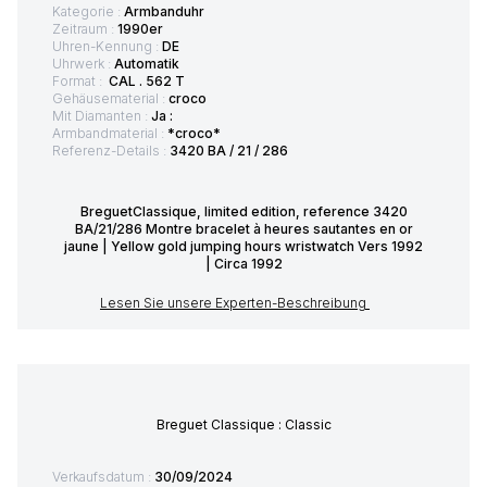
Kategorie :
Armbanduhr
Zeitraum :
1990er
Uhren-Kennung :
DE
Uhrwerk :
Automatik
Format :
CAL . 562 T
Gehäusematerial :
croco
Mit Diamanten :
Ja :
Armbandmaterial :
*croco*
Referenz-Details :
3420 BA / 21 / 286
BreguetClassique, limited edition, reference 3420
BA/21/286 Montre bracelet à heures sautantes en or
jaune | Yellow gold jumping hours wristwatch Vers 1992
| Circa 1992
Lesen Sie unsere Experten-Beschreibung
Breguet Classique : Classic
Verkaufsdatum :
30/09/2024