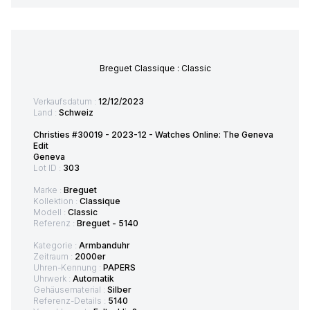
Breguet Classique : Classic
Verkaufsdatum :
12/12/2023
Land :
Schweiz
Christies #30019 - 2023-12 - Watches Online: The Geneva
Edit
Geneva
Lot ID :
303
Marke :
Breguet
Kollektion :
Classique
Modell :
Classic
Referenz :
Breguet - 5140
Kategorie :
Armbanduhr
Zeitraum :
2000er
Uhren-Kennung :
PAPERS
Uhrwerk :
Automatik
Gehäusematerial :
Silber
Referenz-Details :
5140