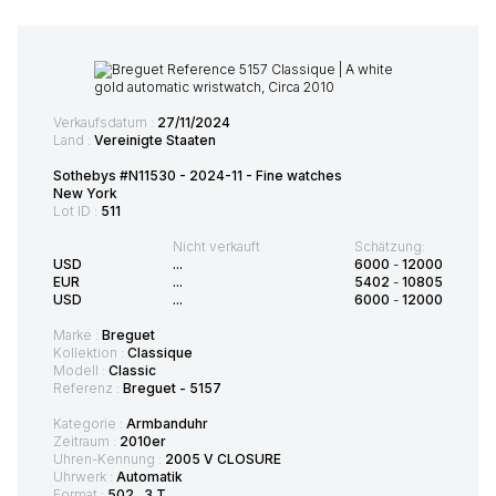
Verkaufsdatum :
27/11/2024
Land :
Vereinigte Staaten
Sothebys #N11530 - 2024-11 - Fine watches
New York
Lot ID :
511
Nicht verkauft
Schätzung:
USD
...
6000
-
12000
EUR
...
5402
-
10805
USD
...
6000
-
12000
Marke :
Breguet
Kollektion :
Classique
Modell :
Classic
Referenz :
Breguet - 5157
Kategorie :
Armbanduhr
Zeitraum :
2010er
Uhren-Kennung :
2005 V CLOSURE
Uhrwerk :
Automatik
Format :
502 . 3 T