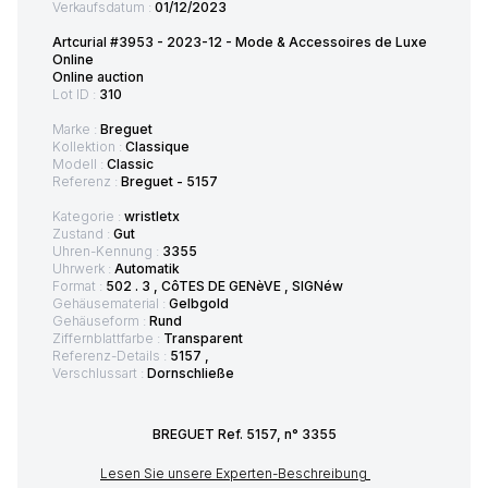
Verkaufsdatum :
01/12/2023
Artcurial #3953 - 2023-12 - Mode & Accessoires de Luxe
Online
Online auction
Lot ID :
310
Marke :
Breguet
Kollektion :
Classique
Modell :
Classic
Referenz :
Breguet - 5157
Kategorie :
wristletx
Zustand :
Gut
Uhren-Kennung :
3355
Uhrwerk :
Automatik
Format :
502 . 3 , CôTES DE GENèVE , SIGNéw
Gehäusematerial :
Gelbgold
Gehäuseform :
Rund
Ziffernblattfarbe :
Transparent
Referenz-Details :
5157 ,
Verschlussart :
Dornschließe
BREGUET Ref. 5157, n° 3355
Lesen Sie unsere Experten-Beschreibung