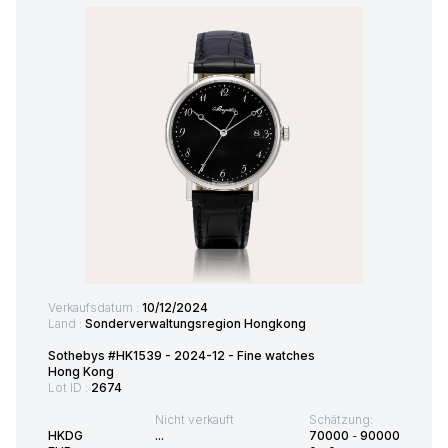
Verkaufsdatum :
10/12/2024
Land :
Sonderverwaltungsregion Hongkong
Sothebys #HK1539 - 2024-12 - Fine watches
Hong Kong
Lot ID :
2674
Nicht verkauft
Schätzung:
HKDG
...
70000
-
90000