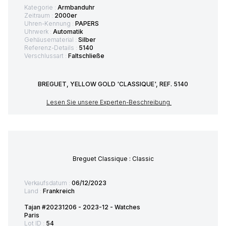
Kategorie :
Armbanduhr
Zeitraum :
2000er
Uhren-Kennung :
PAPERS
Uhrwerk :
Automatik
Gehäusematerial :
Silber
Referenz-Details :
5140
Verschlussart :
Faltschließe
BREGUET, YELLOW GOLD 'CLASSIQUE', REF. 5140
Lesen Sie unsere Experten-Beschreibung
Breguet Classique : Classic
Verkaufsdatum :
06/12/2023
Land :
Frankreich
Tajan #20231206 - 2023-12 - Watches
Paris
Lot ID :
54