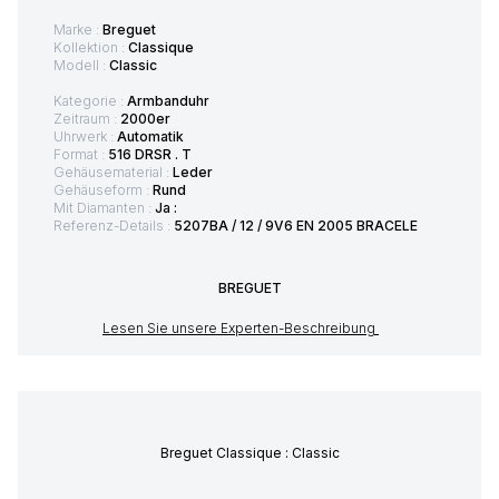
Marke :
Breguet
Kollektion :
Classique
Modell :
Classic
Kategorie :
Armbanduhr
Zeitraum :
2000er
Uhrwerk :
Automatik
Format :
516 DRSR . T
Gehäusematerial :
Leder
Gehäuseform :
Rund
Mit Diamanten :
Ja :
Referenz-Details :
5207BA / 12 / 9V6 EN 2005 BRACELE
BREGUET
Lesen Sie unsere Experten-Beschreibung
Breguet Classique : Classic