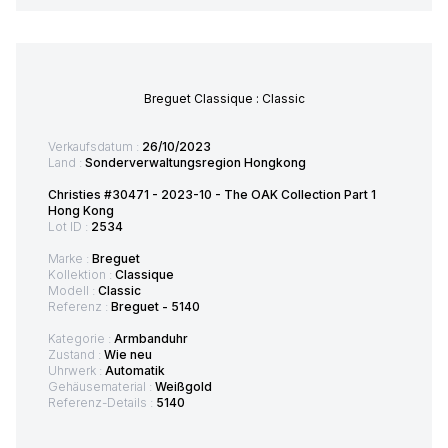
Breguet Classique : Classic
Verkaufsdatum :
26/10/2023
Land :
Sonderverwaltungsregion Hongkong
Christies #30471 - 2023-10 - The OAK Collection Part 1
Hong Kong
Lot ID :
2534
Marke :
Breguet
Kollektion :
Classique
Modell :
Classic
Referenz :
Breguet - 5140
Kategorie :
Armbanduhr
Zustand :
Wie neu
Uhrwerk :
Automatik
Gehäusematerial :
Weißgold
Referenz-Details :
5140