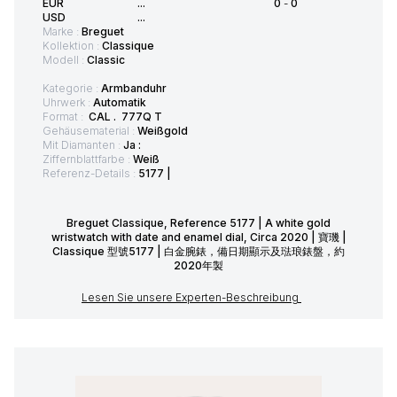
EUR
...
0
-
0
USD
...
Marke :
Breguet
Kollektion :
Classique
Modell :
Classic
Kategorie :
Armbanduhr
Uhrwerk :
Automatik
Format :
CAL . 777Q T
Gehäusematerial :
Weißgold
Mit Diamanten :
Ja :
Ziffernblattfarbe :
Weiß
Referenz-Details :
5177 |
Breguet Classique, Reference 5177 | A white gold
wristwatch with date and enamel dial, Circa 2020 | 寶璣 |
Classique 型號5177 | 白金腕錶，備日期顯示及琺琅錶盤，約
2020年製
Lesen Sie unsere Experten-Beschreibung