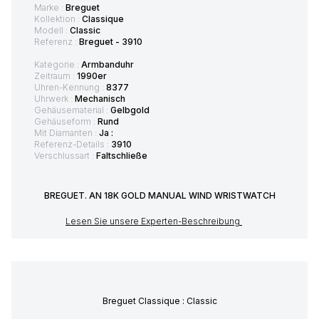
Marke :
Breguet
Kollektion :
Classique
Modell :
Classic
Referenz :
Breguet - 3910
Kategorie :
Armbanduhr
Zeitraum :
1990er
Uhren-Kennung :
8377
Uhrwerk :
Mechanisch
Gehäusematerial :
Gelbgold
Gehäuseform :
Rund
Mit Diamanten :
Ja :
Referenz-Details :
3910
Verschlussart :
Faltschließe
BREGUET. AN 18K GOLD MANUAL WIND WRISTWATCH
Lesen Sie unsere Experten-Beschreibung
Breguet Classique : Classic