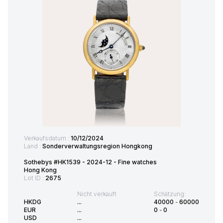
Verkaufsdatum :
10/12/2024
Land :
Sonderverwaltungsregion Hongkong
Sothebys #HK1539 - 2024-12 - Fine watches
Hong Kong
Lot ID :
2675
Nicht verkauft
Schätzung:
HKDG
...
40000
-
60000
EUR
...
0
-
0
USD
...