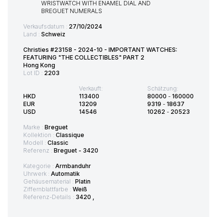
Verkaufsdatum :
27/10/2024
Land :
Schweiz
Christies #23158 - 2024-10 - IMPORTANT WATCHES:
FEATURING "THE COLLECTIBLES" PART 2
Hong Kong
Lot ID :
2203
Verkauft:
Schätzung:
HKD
113400
80000
-
160000
EUR
13209
9319
-
18637
USD
14546
10262
-
20523
Marke :
Breguet
Kollektion :
Classique
Modell :
Classic
Referenz :
Breguet - 3420
Kategorie :
Armbanduhr
Uhrwerk :
Automatik
Gehäusematerial :
Platin
Ziffernblattfarbe :
Weiß
Referenz-Details :
3420 ,