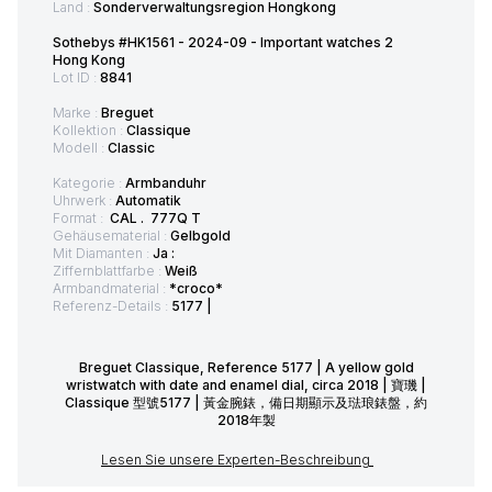
Land :
Sonderverwaltungsregion Hongkong
Sothebys #HK1561 - 2024-09 - Important watches 2
Hong Kong
Lot ID :
8841
Marke :
Breguet
Kollektion :
Classique
Modell :
Classic
Kategorie :
Armbanduhr
Uhrwerk :
Automatik
Format :
CAL . 777Q T
Gehäusematerial :
Gelbgold
Mit Diamanten :
Ja :
Ziffernblattfarbe :
Weiß
Armbandmaterial :
*croco*
Referenz-Details :
5177 |
Breguet Classique, Reference 5177 | A yellow gold
wristwatch with date and enamel dial, circa 2018 | 寶璣 |
Classique 型號5177 | 黃金腕錶，備日期顯示及琺琅錶盤，約
2018年製
Lesen Sie unsere Experten-Beschreibung