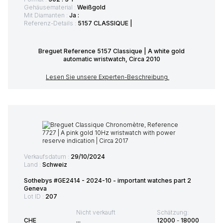
Gehäusematerial :
Weißgold
Mit Diamanten :
Ja :
Referenz-Details :
5157 CLASSIQUE |
Breguet Reference 5157 Classique | A white gold
automatic wristwatch, Circa 2010
Lesen Sie unsere Experten-Beschreibung
Verkaufsdatum :
29/10/2024
Land :
Schweiz
Sothebys #GE2414 - 2024-10 - important watches part 2
Geneva
Lot ID :
207
Nicht verkauft
Schätzung:
CHE
...
12000
-
18000