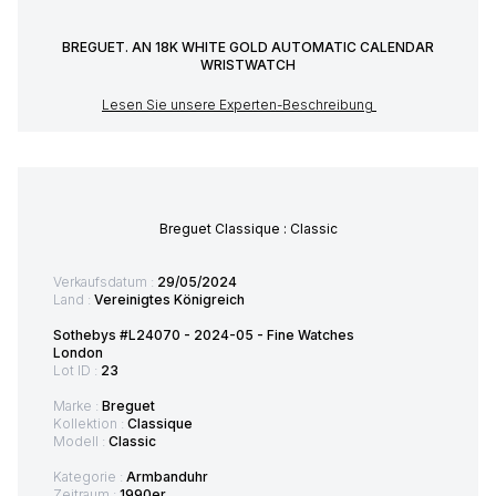
BREGUET. AN 18K WHITE GOLD AUTOMATIC CALENDAR
WRISTWATCH
Lesen Sie unsere Experten-Beschreibung
Breguet Classique : Classic
Verkaufsdatum :
29/05/2024
Land :
Vereinigtes Königreich
Sothebys #L24070 - 2024-05 - Fine Watches
London
Lot ID :
23
Marke :
Breguet
Kollektion :
Classique
Modell :
Classic
Kategorie :
Armbanduhr
Zeitraum :
1990er