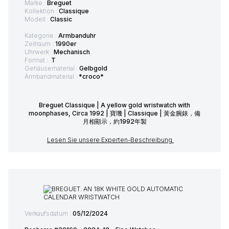
Marke :
Breguet
Kollektion :
Classique
Modell :
Classic
Kategorie :
Armbanduhr
Zeitraum :
1990er
Uhrwerk :
Mechanisch
Format :
T
Gehäusematerial :
Gelbgold
Armbandmaterial :
*croco*
Breguet Classique | A yellow gold wristwatch with
moonphases, Circa 1992 | 寶璣 | Classique | 黃金腕錶，備
月相顯示，約1992年製
Lesen Sie unsere Experten-Beschreibung
Verkaufsdatum :
05/12/2024