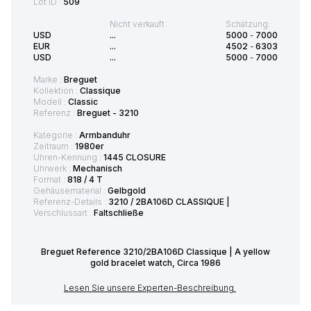
Lot ID :
509
Nicht verkauft
Schätzung:
USD
...
5000
-
7000
EUR
...
4502
-
6303
USD
...
5000
-
7000
Marke :
Breguet
Kollektion :
Classique
Modell :
Classic
Referenz :
Breguet - 3210
Kategorie :
Armbanduhr
Zeitraum :
1980er
Uhren-Kennung :
1445 CLOSURE
Uhrwerk :
Mechanisch
Format :
818 / 4 T
Gehäusematerial :
Gelbgold
Referenz-Details :
3210 / 2BA106D CLASSIQUE |
Verschlussart :
Faltschließe
Breguet Reference 3210/2BA106D Classique | A yellow
gold bracelet watch, Circa 1986
Lesen Sie unsere Experten-Beschreibung