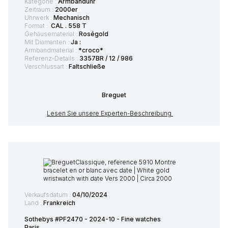
Kategorie :
Armbanduhr
Zeitraum :
2000er
Uhrwerk :
Mechanisch
Format :
CAL . 558 T
Gehäusematerial :
Roségold
Mit Diamanten :
Ja :
Armbandmaterial :
*croco*
Referenz-Details :
3357BR / 12 / 986
Verschlussart :
Faltschließe
Breguet
Lesen Sie unsere Experten-Beschreibung
Verkaufsdatum :
04/10/2024
Land :
Frankreich
Sothebys #PF2470 - 2024-10 - Fine watches
Paris