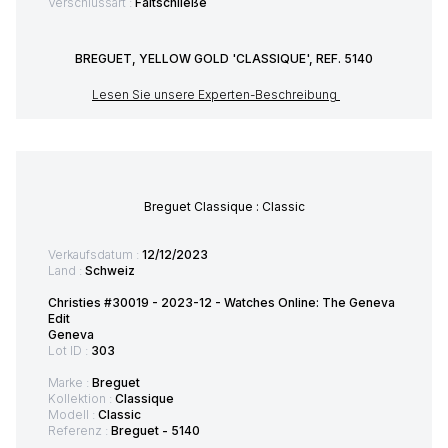
Verschlussart :
Faltschließe
BREGUET, YELLOW GOLD 'CLASSIQUE', REF. 5140
Lesen Sie unsere Experten-Beschreibung
Breguet Classique : Classic
Verkaufsdatum :
12/12/2023
Land :
Schweiz
Christies #30019 - 2023-12 - Watches Online: The Geneva
Edit
Geneva
Lot ID :
303
Marke :
Breguet
Kollektion :
Classique
Modell :
Classic
Referenz :
Breguet - 5140