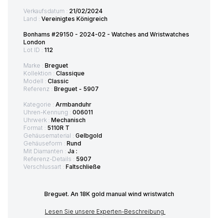
Verkaufsdatum :
21/02/2024
Land :
Vereinigtes Königreich
Bonhams #29150 - 2024-02 - Watches and Wristwatches
London
Lot ID :
112
Marke :
Breguet
Kollektion :
Classique
Modell :
Classic
Referenz :
Breguet - 5907
Kategorie :
Armbanduhr
Uhren-Kennung :
006011
Uhrwerk :
Mechanisch
Format :
5110R T
Gehäusematerial :
Gelbgold
Gehäuseform :
Rund
Mit Diamanten :
Ja :
Referenz-Details :
5907
Verschlussart :
Faltschließe
Breguet. An 18K gold manual wind wristwatch
Lesen Sie unsere Experten-Beschreibung