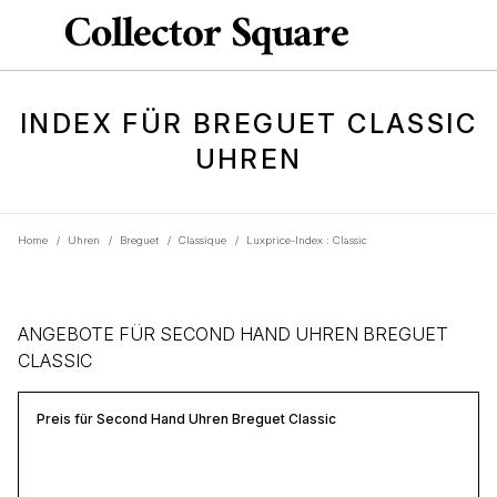
INDEX FÜR BREGUET CLASSIC
UHREN
Home
/
Uhren
/
Breguet
/
Classique
/
Luxprice-Index : Classic
ANGEBOTE FÜR SECOND HAND UHREN BREGUET
CLASSIC
Preis für Second Hand Uhren Breguet Classic