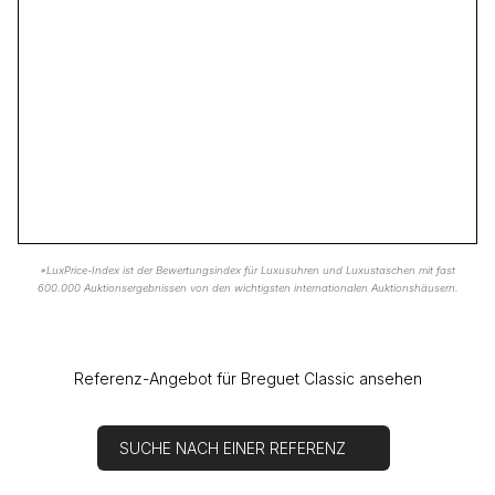
*LuxPrice-Index ist der Bewertungsindex für Luxusuhren und Luxustaschen mit fast
600.000 Auktionsergebnissen von den wichtigsten internationalen Auktionshäusern.
Referenz-Angebot für Breguet Classic ansehen
SUCHE NACH EINER REFERENZ