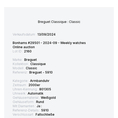
Breguet Classique : Classic
Verkaufsdatum :
13/09/2024
Bonhams #29501 - 2024-09 - Weekly watches
Online auction
Lot ID :
2160
Marke :
Breguet
Kollektion :
Classique
Modell :
Classic
Referenz :
Breguet - 5910
Kategorie :
Armbanduhr
Zeitraum :
2000er
Uhren-Kennung :
801305
Uhrwerk :
Automatik
Gehäusematerial :
Weißgold
Gehäuseform :
Rund
Mit Diamanten :
Ja :
Referenz-Details :
5910
Verschlussart :
Faltschließe