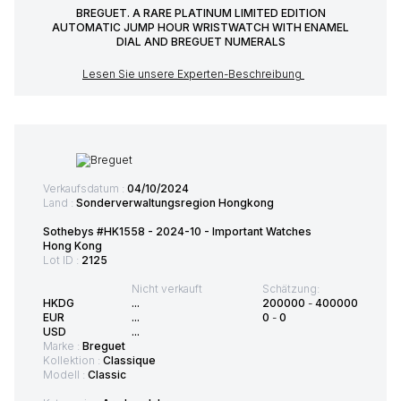
BREGUET. A RARE PLATINUM LIMITED EDITION
AUTOMATIC JUMP HOUR WRISTWATCH WITH ENAMEL
DIAL AND BREGUET NUMERALS
Lesen Sie unsere Experten-Beschreibung
Verkaufsdatum :
04/10/2024
Land :
Sonderverwaltungsregion Hongkong
Sothebys #HK1558 - 2024-10 - Important Watches
Hong Kong
Lot ID :
2125
Nicht verkauft
Schätzung:
HKDG
...
200000
-
400000
EUR
...
0
-
0
USD
...
Marke :
Breguet
Kollektion :
Classique
Modell :
Classic