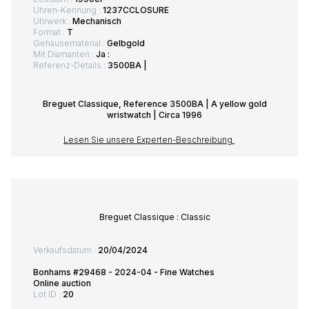
Uhren-Kennung :
1237CCLOSURE
Uhrwerk :
Mechanisch
Format :
T
Gehäusematerial :
Gelbgold
Mit Diamanten :
Ja :
Referenz-Details :
3500BA |
Breguet Classique, Reference 3500BA | A yellow gold
wristwatch | Circa 1996
Lesen Sie unsere Experten-Beschreibung
Breguet Classique : Classic
Verkaufsdatum :
20/04/2024
Bonhams #29468 - 2024-04 - Fine Watches
Online auction
Lot ID :
20