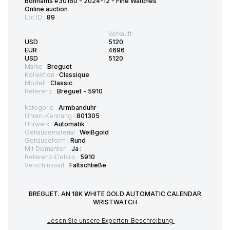
Bonhams #30160 - 2024-12 - Fine Watches
Online auction
Lot ID :
89
Verkauft:
USD
5120
EUR
4696
USD
5120
Marke :
Breguet
Kollektion :
Classique
Modell :
Classic
Referenz :
Breguet - 5910
Kategorie :
Armbanduhr
Uhren-Kennung :
801305
Uhrwerk :
Automatik
Gehäusematerial :
Weißgold
Gehäuseform :
Rund
Mit Diamanten :
Ja :
Referenz-Details :
5910
Verschlussart :
Faltschließe
BREGUET. AN 18K WHITE GOLD AUTOMATIC CALENDAR
WRISTWATCH
Lesen Sie unsere Experten-Beschreibung