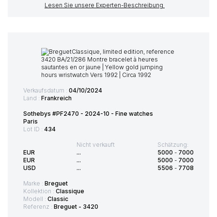
Lesen Sie unsere Experten-Beschreibung
Verkaufsdatum :
04/10/2024
Land :
Frankreich
Sothebys #PF2470 - 2024-10 - Fine watches
Paris
Lot ID :
434
Nicht verkauft
Schätzung:
EUR
...
5000
-
7000
EUR
...
5000
-
7000
USD
...
5506
-
7708
Marke :
Breguet
Kollektion :
Classique
Modell :
Classic
Referenz :
Breguet - 3420