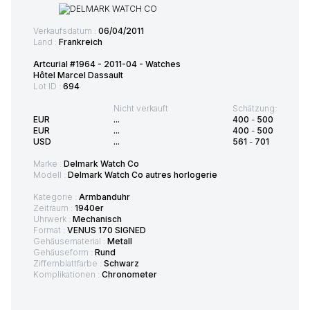
Verkaufsdatum :
06/04/2011
Land :
Frankreich
Artcurial #1964 - 2011-04 - Watches
Hôtel Marcel Dassault
Lot ID :
694
Nicht verkauft
Schätzung:
EUR
...
400
-
500
EUR
...
400
-
500
USD
...
561
-
701
Marke :
Delmark Watch Co
Modell :
Delmark Watch Co autres horlogerie
Kategorie :
Armbanduhr
Zeitraum :
1940er
Uhrwerk :
Mechanisch
Format :
VENUS 170 SIGNED
Gehäusematerial :
Metall
Gehäuseform :
Rund
Ziffernblattfarbe :
Schwarz
Komplikationen :
Chronometer