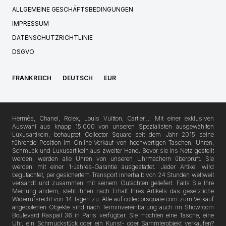
ALLGEMEINE GESCHÄFTSBEDINGUNGEN
IMPRESSUM
DATENSCHUTZRICHTLINIE
DSGVO
FRANKREICH
DEUTSCH
EUR
Hermès, Chanel, Rolex, Louis Vuitton, Cartier…: Mit einer exklusiven
Auswahl aus knapp 15.000 von unseren Spezialisten ausgewählten
Luxusartikeln, behauptet Collector Square seit dem Jahr 2015 seine
führende Position im Online-Verkauf von hochwertigen Taschen, Uhren,
Schmuck und Luxusartikeln aus zweiter Hand. Bevor sie ins Netz gestellt
werden, werden alle Uhren von unseren Uhrmachern überprüft. Sie
werden mit einer 1-Jahres-Garantie ausgestattet. Jeder Artikel wird
begutachtet, per gesichertem Transport innerhalb von 24 Stunden weltweit
versandt und zusammen mit seinem Gutachten geliefert. Falls Sie Ihre
Meinung ändern, steht Ihnen nach Erhalt Ihres Artikels das gesetzliche
Widerrufsrecht von 14 Tagen zu. Alle auf collectorsquare.com zum Verkauf
angebotenen Objekte sind nach Terminvereinbarung auch im Showroom
Boulevard Raspail 36 in Paris verfügbar. Sie möchten eine Tasche, eine
Uhr, ein Schmuckstück oder ein Kunst- oder Sammlerobjekt verkaufen?