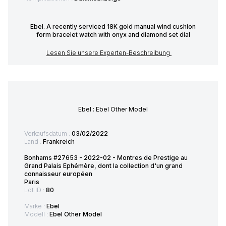
Ebel. A recently serviced 18K gold manual wind cushion
form bracelet watch with onyx and diamond set dial
Lesen Sie unsere Experten-Beschreibung
Ebel : Ebel Other Model
Verkaufsdatum :
03/02/2022
Land :
Frankreich
Bonhams #27653 - 2022-02 - Montres de Prestige au
Grand Palais Ephémère, dont la collection d'un grand
connaisseur européen
Paris
Lot ID :
80
Marke :
Ebel
Modell :
Ebel Other Model