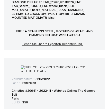
DIAMOND \'BELUGA\' TAG_tpwat_wristwtch_END
TAG_xform_RONDO_END wccol_black_COL
MAT_XMATR_nacre_MAT DIAL_, AAA_ DIAMOND ,
ESTIMATED GROSS DIM_WEIGT_DIM 58 . 2 GRAMS ,
MOUNTED MAT_XMATR_blstl_
EBEL: A STAINLESS STEEL, MOTHER-OF-PEARL AND
DIAMOND 'BELUGA' WRISTWATCH
Lesen Sie unsere Experten-Beschreibung
Verkaufsdatum :
01/11/2022
Land :
Frankreich
Christies #20941 - 2022-11 - Watches Online: The Geneva
Edit
Paris
Lot ID :
350