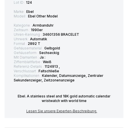
Lot ID :
124
Marke :
Ebel
Modell :
Ebel Other Model
Kategorie :
Armbanduhr
Zeitraum :
1990er
Uhren-Kennung :
34601356 BRACELET
Uhrwerk :
Automatik
Format :
2892 T
Gehäusematerial :
Gelbgold
Gehäuseform :
Sechseckig
Mit Diamanten :
Ja :
Ziffernblattfarbe :
Weiß
Referenz-Details :
1124913 ,
Verschlussart :
Faltschließe
Komplikationen :
Kalender, Datumsanzeige, Zentraler
Sekundenzeiger, Zeitzonenanzeige
Ebel. A stainless steel and 18K gold automatic calendar
wristwatch with world time
Lesen Sie unsere Experten-Beschreibung