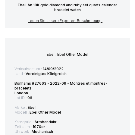
Ebel. An 18K gold diamond and ruby set quartz calendar
bracelet watch
Lesen Sie unsere Experten-Beschreibung
Ebel : Ebel Other Model
Verkaufsdatum :
14/09/2022
Land :
Vereinigtes Königreich
Bonhams #27663 - 2022-09 - Montres et montres-
bracelets
London
Lot ID :
96
Marke :
Ebel
Modell :
Ebel Other Model
Kategorie :
Armbanduhr
Zeitraum :
1970er
Uhrwerk :
Mechanisch