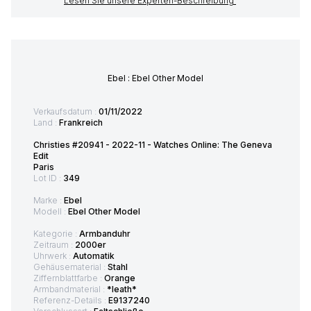
Lesen Sie unsere Experten-Beschreibung
Ebel : Ebel Other Model
Verkaufsdatum :
01/11/2022
Land :
Frankreich
Christies #20941 - 2022-11 - Watches Online: The Geneva
Edit
Paris
Lot ID :
349
Marke :
Ebel
Modell :
Ebel Other Model
Kategorie :
Armbanduhr
Zeitraum :
2000er
Uhrwerk :
Automatik
Gehäusematerial :
Stahl
Ziffernblattfarbe :
Orange
Armbandmaterial :
*leath*
Referenz-Details :
E9137240