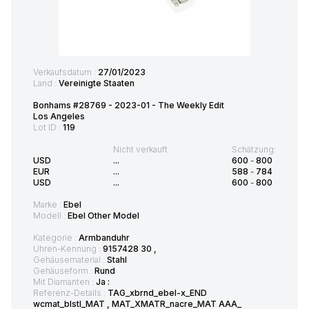
Verkaufsdatum :
27/01/2023
Land :
Vereinigte Staaten
Bonhams #28769 - 2023-01 - The Weekly Edit
Los Angeles
Lot ID :
119
Nicht verkauft
Schätzung:
USD
...
600
-
800
EUR
...
588
-
784
USD
...
600
-
800
Marke :
Ebel
Modell :
Ebel Other Model
Kategorie :
Armbanduhr
Uhren-Kennung :
9157428 30 ,
Gehäusematerial :
Stahl
Gehäuseform :
Rund
Mit Diamanten :
Ja :
Referenz-Details :
TAG_xbrnd_ebel-x_END
wcmat_blstl_MAT , MAT_XMATR_nacre_MAT AAA_