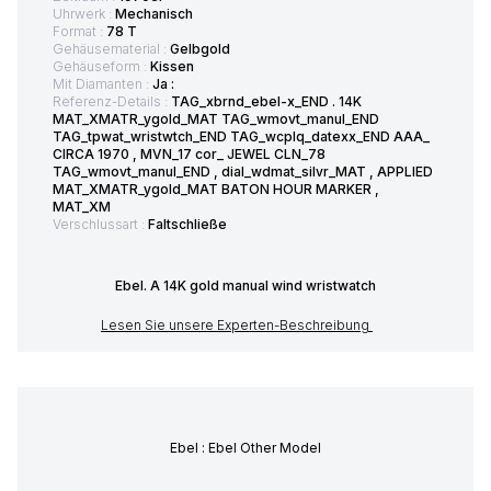
Uhrwerk :
Mechanisch
Format :
78 T
Gehäusematerial :
Gelbgold
Gehäuseform :
Kissen
Mit Diamanten :
Ja :
Referenz-Details :
TAG_xbrnd_ebel-x_END . 14K
MAT_XMATR_ygold_MAT TAG_wmovt_manul_END
TAG_tpwat_wristwtch_END TAG_wcplq_datexx_END AAA_
CIRCA 1970 , MVN_17 cor_ JEWEL CLN_78
TAG_wmovt_manul_END , dial_wdmat_silvr_MAT , APPLIED
MAT_XMATR_ygold_MAT BATON HOUR MARKER ,
MAT_XM
Verschlussart :
Faltschließe
Ebel. A 14K gold manual wind wristwatch
Lesen Sie unsere Experten-Beschreibung
Ebel : Ebel Other Model