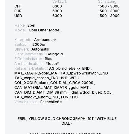
Verkauft:
Schätzung:
CHF
6300
1500
-
3000
EUR
6300
1500
-
3000
USD
6300
1500
-
3000
Marke :
Ebel
Modell :
Ebel Other Model
Kategorie :
Armbanduhr
Zeitraum :
2000er
Uhrwerk :
Automatik
Gehäusematerial :
Gelbgold
Ziffernblattfarbe :
Blau
Armbandmaterial :
*leath*
Referenz-Details :
TAG_xbrnd_ebel-x_END ,
MAT_XMATR_ygold_MAT TAG_tpwat-wristwtch_END
TAG_wcplq_chrono_END '1911' WITH
COL_XCOLR_bluex_COL DIAL_CIRCA 2000S ,
CAN_MATERIAL MAT_XMATR_ygold_MAT ,
CAN_DIM_DIAMT_DIM 38 mm . , dial_wdcol_bluex_COL ,
TAG_wmovt_autom_END , FUNCTIO
Verschlussart :
Faltschließe
EBEL, YELLOW GOLD CHRONOGRAPH '1911' WITH BLUE
DIAL -