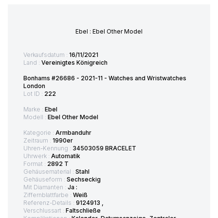
Ebel : Ebel Other Model
Verkaufsdatum :
16/11/2021
Land :
Vereinigtes Königreich
Bonhams #26686 - 2021-11 - Watches and Wristwatches
London
Lot ID :
222
Marke :
Ebel
Modell :
Ebel Other Model
Kategorie :
Armbanduhr
Zeitraum :
1990er
Uhren-Kennung :
34503059 BRACELET
Uhrwerk :
Automatik
Format :
2892 T
Gehäusematerial :
Stahl
Gehäuseform :
Sechseckig
Mit Diamanten :
Ja :
Ziffernblattfarbe :
Weiß
Referenz-Details :
9124913 ,
Verschlussart :
Faltschließe