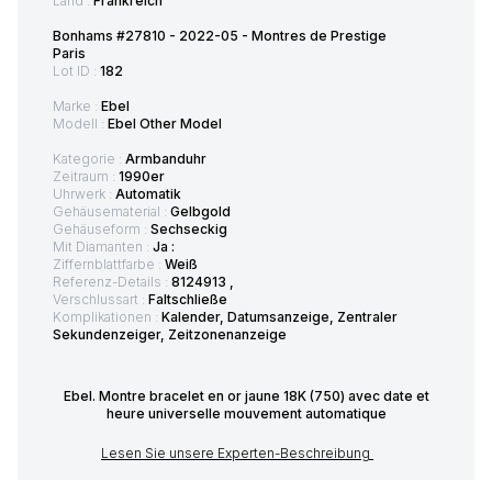
Land :
Frankreich
Bonhams #27810 - 2022-05 - Montres de Prestige
Paris
Lot ID :
182
Marke :
Ebel
Modell :
Ebel Other Model
Kategorie :
Armbanduhr
Zeitraum :
1990er
Uhrwerk :
Automatik
Gehäusematerial :
Gelbgold
Gehäuseform :
Sechseckig
Mit Diamanten :
Ja :
Ziffernblattfarbe :
Weiß
Referenz-Details :
8124913 ,
Verschlussart :
Faltschließe
Komplikationen :
Kalender, Datumsanzeige, Zentraler
Sekundenzeiger, Zeitzonenanzeige
Ebel. Montre bracelet en or jaune 18K (750) avec date et
heure universelle mouvement automatique
Lesen Sie unsere Experten-Beschreibung