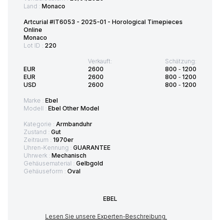
Land :
Monaco
Artcurial #IT6053 - 2025-01 - Horological Timepieces
Online
Monaco
Lot ID :
220
Verkauft:
Schätzung:
EUR
2600
800
-
1200
EUR
2600
800
-
1200
USD
2600
800
-
1200
Marke :
Ebel
Modell :
Ebel Other Model
Kategorie :
Armbanduhr
Zustand :
Gut
Zeitraum :
1970er
Uhren-Kennung :
GUARANTEE
Uhrwerk :
Mechanisch
Gehäusematerial :
Gelbgold
Gehäuseform :
Oval
EBEL
Lesen Sie unsere Experten-Beschreibung