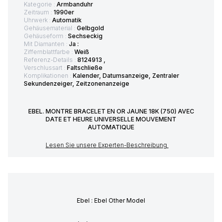
Kategorie :
Armbanduhr
Zeitraum :
1990er
Uhrwerk :
Automatik
Gehäusematerial :
Gelbgold
Gehäuseform :
Sechseckig
Mit Diamanten :
Ja :
Ziffernblattfarbe :
Weiß
Referenz-Details :
8124913 ,
Verschlussart :
Faltschließe
Komplikationen :
Kalender, Datumsanzeige, Zentraler
Sekundenzeiger, Zeitzonenanzeige
EBEL. MONTRE BRACELET EN OR JAUNE 18K (750) AVEC
DATE ET HEURE UNIVERSELLE MOUVEMENT
AUTOMATIQUE
Lesen Sie unsere Experten-Beschreibung
Ebel : Ebel Other Model