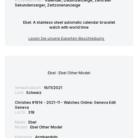
Komplikationen :
Kalender, Datumsanzeige, Zentraler
Sekundenzeiger, Zeitzonenanzeige
Ebel. A stainless steel automatic calendar bracelet
watch with world time
Lesen Sie unsere Experten-Beschreibung
Ebel : Ebel Other Model
Verkaufsdatum :
16/11/2021
Land :
Schweiz
Christies #1914 - 2021-11 - Watches Online: Geneva Edit
Geneva
Lot ID :
318
Marke :
Ebel
Modell :
Ebel Other Model
Kategorie :
Armbanduhr