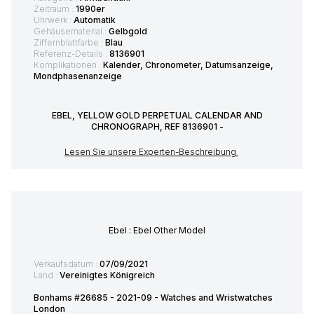
Zeitraum :
1990er
Uhrwerk :
Automatik
Gehäusematerial :
Gelbgold
Ziffernblattfarbe :
Blau
Referenz-Details :
8136901
Komplikationen :
Kalender, Chronometer, Datumsanzeige,
Mondphasenanzeige
EBEL, YELLOW GOLD PERPETUAL CALENDAR AND
CHRONOGRAPH, REF 8136901 -
Lesen Sie unsere Experten-Beschreibung
Ebel : Ebel Other Model
Verkaufsdatum :
07/09/2021
Land :
Vereinigtes Königreich
Bonhams #26685 - 2021-09 - Watches and Wristwatches
London