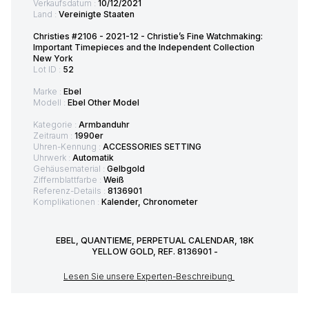
Verkaufsdatum :
10/12/2021
Land :
Vereinigte Staaten
Christies #2106 - 2021-12 - Christie’s Fine Watchmaking:
Important Timepieces and the Independent Collection
New York
Lot ID :
52
Marke :
Ebel
Modell :
Ebel Other Model
Kategorie :
Armbanduhr
Zeitraum :
1990er
Uhren-Kennung :
ACCESSORIES SETTING
Uhrwerk :
Automatik
Gehäusematerial :
Gelbgold
Ziffernblattfarbe :
Weiß
Referenz-Details :
8136901
Komplikationen :
Kalender, Chronometer
EBEL, QUANTIEME, PERPETUAL CALENDAR, 18K
YELLOW GOLD, REF. 8136901 -
Lesen Sie unsere Experten-Beschreibung