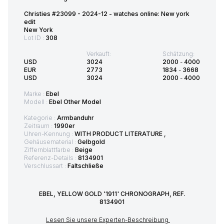
Christies #23099 - 2024-12 - watches online: New york
edit
New York
Lot ID :
308
Verkauft:
Schätzung:
USD
3024
2000
-
4000
EUR
2773
1834
-
3668
USD
3024
2000
-
4000
Marke :
Ebel
Modell :
Ebel Other Model
Kategorie :
Armbanduhr
Zeitraum :
1990er
Uhren-Kennung :
WITH PRODUCT LITERATURE ,
Gehäusematerial :
Gelbgold
Ziffernblattfarbe :
Beige
Referenz-Details :
8134901
Verschlussart :
Faltschließe
EBEL, YELLOW GOLD '1911' CHRONOGRAPH, REF.
8134901
Lesen Sie unsere Experten-Beschreibung