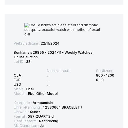
Verkaufsdatum :
22/11/2024
Bonhams #29895 - 2024-11 - Weekly Watches
Online auction
Lot ID :
38
Nicht verkauft
Schätzung:
OLA
...
800
-
1200
EUR
...
0
-
0
USD
...
Marke :
Ebel
Modell :
Ebel Other Model
Kategorie :
Armbanduhr
Uhren-Kennung :
42533664 BRACELET /
Uhrwerk :
Quarz
Format :
057 QUARTZ di
Gehäuseform :
Rechteckig
Mit Diamanten :
Ja :