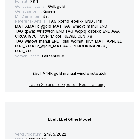
Format :
78 T
Gehäusematerial :
Gelbgold
Gehäuseform :
Kissen
Mit Diamanten :
Ja :
Referenz-Details :
TAG_xbrnd_ebel-x_END . 14K
MAT_XMATR_ygold_MAT TAG_wmovt_manul_END
TAG_tpwat_wristwtch_END TAG_wcplq_datexx_END AAA_
CIRCA 1970 , MVN_17 cor_ JEWEL CLN_78
TAG_wmovt_manul_END , dial_wdmat_silvr_MAT , APPLIED
MAT_XMATR_ygold_MAT BATON HOUR MARKER ,
MAT_XM
Verschlussart :
Faltschließe
Ebel. A 14K gold manual wind wristwatch
Lesen Sie unsere Experten-Beschreibung
Ebel : Ebel Other Model
Verkaufsdatum :
24/05/2022