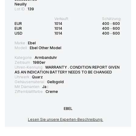
Neuilly
Lot ID :
139
Verkauft:
Schätzung:
EUR
1014
400
-
600
EUR
1014
400
-
600
USD
1014
400
-
600
Marke :
Ebel
Modell :
Ebel Other Model
Kategorie :
Armbanduhr
Zeitraum :
1980er
Uhren-Kennung :
WARRANTY . CONDITION REPORT GIVEN
AS AN INDICATION BATTERY NEEDS TO BE CHANGED
Uhrwerk :
Quarz
Gehäusematerial :
Gelbgold
Mit Diamanten :
Ja :
Ziffernblattfarbe :
Creme
EBEL
Lesen Sie unsere Experten-Beschreibung