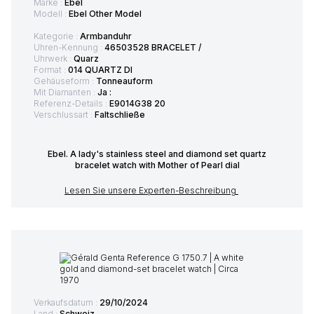
Marke :
Ebel
Modell :
Ebel Other Model
Kategorie :
Armbanduhr
Uhren-Kennung :
46503528 BRACELET /
Uhrwerk :
Quarz
Format :
014 QUARTZ DI
Gehäuseform :
Tonneauform
Mit Diamanten :
Ja :
Referenz-Details :
E9014G38 20
Verschlussart :
Faltschließe
Ebel. A lady's stainless steel and diamond set quartz
bracelet watch with Mother of Pearl dial
Lesen Sie unsere Experten-Beschreibung
Verkaufsdatum :
29/10/2024
Land :
Schweiz