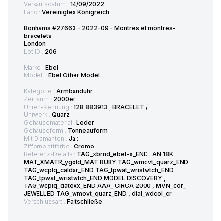
Verkaufsdatum :
14/09/2022
Land :
Vereinigtes Königreich
Bonhams #27663 - 2022-09 - Montres et montres-
bracelets
London
Lot ID :
206
Marke :
Ebel
Modell :
Ebel Other Model
Kategorie :
Armbanduhr
Zeitraum :
2000er
Uhren-Kennung :
128 883913 , BRACELET /
Uhrwerk :
Quarz
Gehäusematerial :
Leder
Gehäuseform :
Tonneauform
Mit Diamanten :
Ja :
Ziffernblattfarbe :
Creme
Referenz-Details :
TAG_xbrnd_ebel-x_END . AN 18K
MAT_XMATR_ygold_MAT RUBY TAG_wmovt_quarz_END
TAG_wcplq_caldar_END TAG_tpwat_wristwtch_END
TAG_tpwat_wristwtch_END MODEL DISCOVERY ,
TAG_wcplq_datexx_END AAA_ CIRCA 2000 , MVN_cor_
JEWELLED TAG_wmovt_quarz_END , dial_wdcol_cr
Verschlussart :
Faltschließe