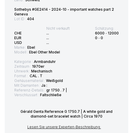
Sothebys #GE2414 - 2024-10 - important watches part 2
Geneva
Lot ID :
404
Nicht verkauft
Schätzung:
CHE
...
6000
-
12000
EUR
...
0
-
0
USD
...
Marke :
Ebel
Modell :
Ebel Other Model
Kategorie :
Armbanduhr
Zeitraum :
1970er
Uhrwerk :
Mechanisch
Format :
CAL . T
Gehäusematerial :
Weißgold
Mit Diamanten :
Ja :
Referenz-Details :
gr 1750 . 7 |
Verschlussart :
Faltschließe
Gérald Genta Reference G 1750.7 | A white gold and
diamond-set bracelet watch | Circa 1970
Lesen Sie unsere Experten-Beschreibung