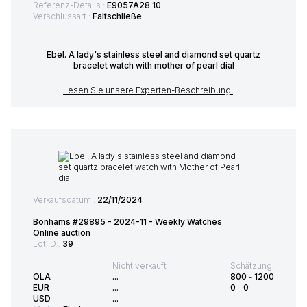
Referenz-Details :
E9057A28 10
Verschlussart :
Faltschließe
Ebel. A lady's stainless steel and diamond set quartz
bracelet watch with mother of pearl dial
Lesen Sie unsere Experten-Beschreibung
Verkaufsdatum :
22/11/2024
Bonhams #29895 - 2024-11 - Weekly Watches
Online auction
Lot ID :
39
Nicht verkauft
Schätzung:
OLA
...
800
-
1200
EUR
...
0
-
0
USD
...