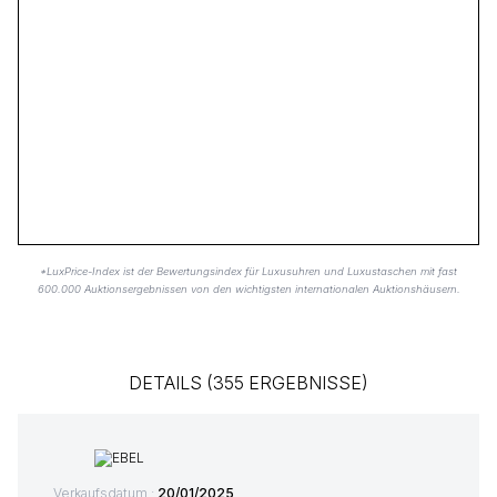
*LuxPrice-Index ist der Bewertungsindex für Luxusuhren und Luxustaschen mit fast
600.000 Auktionsergebnissen von den wichtigsten internationalen Auktionshäusern.
DETAILS (355 ERGEBNISSE)
Verkaufsdatum :
20/01/2025