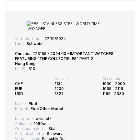
Verkaufsdatum :
27/10/2024
Land :
Schweiz
Christies #23158 - 2024-10 - IMPORTANT WATCHES:
FEATURING "THE COLLECTIBLES" PART 2
Hong Kong
Lot ID :
313
Verkauft:
Schätzung:
CHF
1134
1000
-
2000
EUR
1200
1058
-
2116
USD
1321
1165
-
2330
Marke :
Ebel
Modell :
Ebel Other Model
Kategorie :
wristletx
Zeitraum :
1980er
Gehäusematerial :
Stahl
Ziffernblattfarbe :
Schwarz
Verschlussart :
Faltschließe