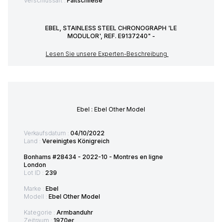
Verschlussart :
Faltschließe
EBEL, STAINLESS STEEL CHRONOGRAPH 'LE
MODULOR', REF. E9137240" -
Lesen Sie unsere Experten-Beschreibung
Ebel : Ebel Other Model
Verkaufsdatum :
04/10/2022
Land :
Vereinigtes Königreich
Bonhams #28434 - 2022-10 - Montres en ligne
London
Lot ID :
239
Marke :
Ebel
Modell :
Ebel Other Model
Kategorie :
Armbanduhr
Zeitraum :
1970er