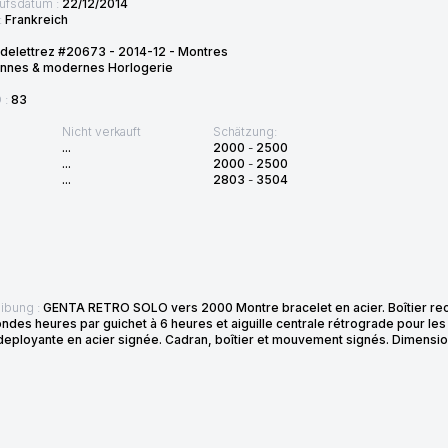
ufsdatum :
22/12/2014
:
Frankreich
delettrez #20673 - 2014-12 - Montres
ennes & modernes Horlogerie
D :
83
Nicht verkauft
Schätzung:
...
2000
-
2500
...
2000
-
2500
...
2803
-
3504
D
ibung :
GENTA RETRO SOLO vers 2000 Montre bracelet en acier. Boîtier rect
iondes heures par guichet à 6 heures et aiguille centrale rétrograde pour l
deployante en acier signée. Cadran, boîtier et mouvement signés. Dimensi