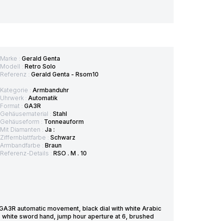
Marke :
Gerald Genta
Modell :
Retro Solo
Referenz :
Gerald Genta - Rsom10
Kategorie :
Armbanduhr
Uhrwerk :
Automatik
Format :
GA3R
Gehäusematerial :
Stahl
Gehäuseform :
Tonneauform
Mit Diamanten :
Ja :
Ziffernblattfarbe :
Schwarz
Armbandfarbe :
Braun
Referenz-Details :
RSO . M . 10
GA3R automatic movement, black dial with white Arabic
s, white sword hand, jump hour aperture at 6, brushed