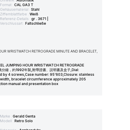
Uhrwerk :
Automatik
Format :
CAL GA3 T
Gehäusematerial :
Stahl
Ziffernblattfarbe :
Weiß
Referenz-Details :
gr . 3671 |
Verschlussart :
Faltschließe
G HOUR WRISTWATCH RETROGRADE MINUTE AND BRACELET,
STEEL JUMPING HOUR WRISTWATCH RETROGRADE
錶，備逆跳分鐘，約1992年製,附帶證書、説明書及盒子,Dial:
red by 4 screws,Case number: 95'603,Closure: stainless
m width, bracelet circumference approximately 205
ction manual and presentation box
Marke :
Gerald Genta
Modell :
Retro Solo