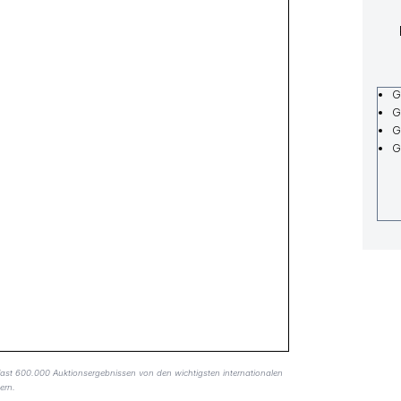
G
G
G
G
fast 600.000 Auktionsergebnissen von den wichtigsten internationalen
ern.