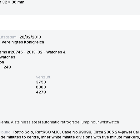
im 32 x 36 mm
ufsdatum :
26/02/2013
:
Vereinigtes Königreich
ams #20745 - 2013-02 - Watches &
twatches
on
D :
248
Verkauft:
3750
6000
4278
enta. A stainless steel automatic retrograde jump hour wristwatch
ibung :
Retro Solo, Ref:RSO.M.10, Case No.99098, Circa 2005 24-jewel Cal.
de minutes to centre, inner white minute divisions with five minute marker