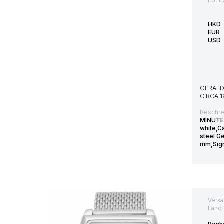
Lot I
HKD
EUR
USD
GERALD
CIRCA
Beschre
MINUT
white,C
steel G
mm,Sign
Verka
Land 