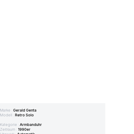
Marke :
Gerald Genta
Modell :
Retro Solo
Kategorie :
Armbanduhr
Zeitraum :
1990er