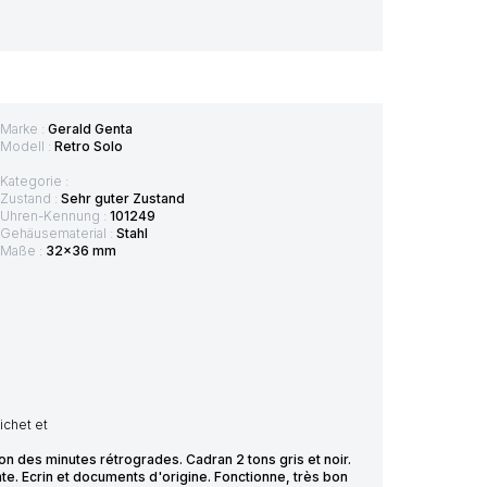
Marke :
Gerald Genta
Modell :
Retro Solo
Kategorie :
Zustand :
Sehr guter Zustand
Uhren-Kennung :
101249
Gehäusematerial :
Stahl
Maße :
32x36 mm
chet et
on des minutes rétrogrades. Cadran 2 tons gris et noir.
e. Ecrin et documents d'origine. Fonctionne, très bon