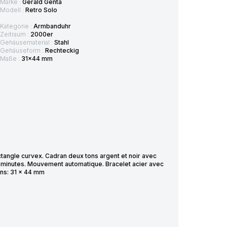
Marke :
Gerald Genta
Modell :
Retro Solo
Kategorie :
Armbanduhr
Zeitraum :
2000er
Gehäusematerial :
Stahl
Gehäuseform :
Rechteckig
Maße :
31x44 mm
angle curvex. Cadran deux tons argent et noir avec
es minutes. Mouvement automatique. Bracelet acier avec
ons: 31 x 44 mm