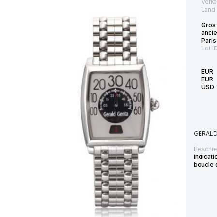
Verka
Land 
Gros 
anci
Paris
Lot I
EUR
EUR
USD
GERAL
Beschre
indicat
boucle 