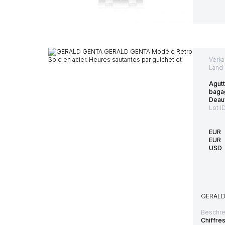
Verka
Land 
Agutt
baga
Deauv
Lot I
EUR
EUR
USD
GERALD 
Beschre
Chiffre