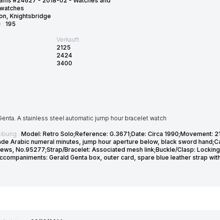
ams #24627 - 2018-02 - Watches and
twatches
on, Knightsbridge
D :
195
Verkauft:
2125
2424
3400
enta. A stainless steel automatic jump hour bracelet watch
ibung :
Model: Retro Solo;Reference: G.3671;Date: Circa 1990;Movement: 21-
ade Arabic numeral minutes, jump hour aperture below, black sword hand;
rews, No.95277;Strap/Bracelet: Associated mesh link;Buckle/Clasp: Locking
companiments: Gerald Genta box, outer card, spare blue leather strap wit