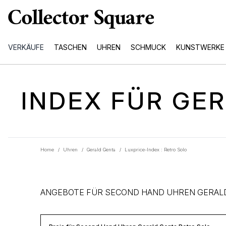
VERKÄUFE
TASCHEN
UHREN
SCHMUCK
KUNSTWERKE
INDEX FÜR GE
Home
/
Uhren
/
Gerald Genta
/
Luxprice-Index : Retro Solo
ANGEBOTE FÜR SECOND HAND UHREN GERAL