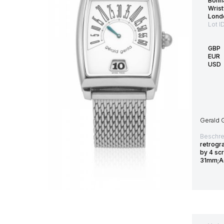
Bonh
Wris
Lond
Lot I
GBP
EUR
USD
Gerald G
Beschre
retrogr
by 4 sc
31mm;Ac