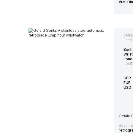
état. D
Verka
Land 
Bonh
Wris
Lond
Lot I
GBP
EUR
USD
Gerald G
Beschre
retrogra