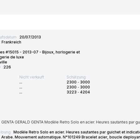
ufsdatum :
20/07/2013
:
Frankreich
es #15015 - 2013-07 - Bijoux, horlogerie et
gerie de luxe
ille
D :
226
Nicht verkauft
Schätzung:
...
2300
-
3000
...
2300
-
3000
...
3223
-
4204
GENTA GERALD GENTA Modèle Retro Solo en acier. Heures sautantes par gui
ibung :
Modèle Retro Solo en acier. Heures sautantes par guichet et indicati
s Arabe. Mouvement automatique. N°101249 Bracelet acier, boucle deployant