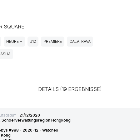
R SQUARE
HEURE H
J12
PREMIERE
CALATRAVA
PASHA
DETAILS (19 ERGEBNISSE)
ufsdatum :
21/12/2020
:
Sonderverwaltungsregion Hongkong
ebys #988 - 2020-12 - Watches
 Kong