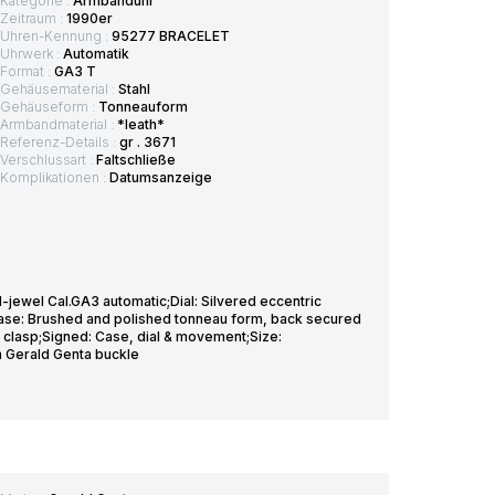
Kategorie :
Armbanduhr
Zeitraum :
1990er
Uhren-Kennung :
95277 BRACELET
Uhrwerk :
Automatik
Format :
GA3 T
Gehäusematerial :
Stahl
Gehäuseform :
Tonneauform
Armbandmaterial :
*leath*
Referenz-Details :
gr . 3671
Verschlussart :
Faltschließe
Komplikationen :
Datumsanzeige
jewel Cal.GA3 automatic;Dial: Silvered eccentric
Case: Brushed and polished tonneau form, back secured
 clasp;Signed: Case, dial & movement;Size:
h Gerald Genta buckle