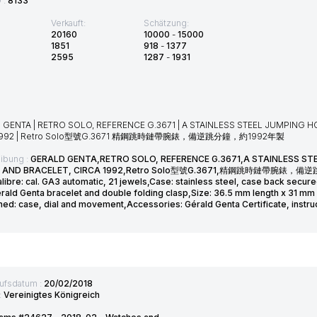
D :
8133
Verkauft:
Schätzung:
20160
10000
-
15000
1851
918
-
1377
2595
1287
-
1931
 GENTA | RETRO SOLO, REFERENCE G.3671 | A STAINLESS STEEL JUMPIN
 1992 | Retro Solo型號G.3671 精鋼跳時鏈帶腕錶，備逆跳分鐘，約1992年製
ibung :
GERALD GENTA,RETRO SOLO, REFERENCE G.3671,A STAINLESS 
E AND BRACELET, CIRCA 1992,Retro Solo型號G.3671,精鋼跳時鏈帶腕
alibre: cal. GA3 automatic, 21 jewels,Case: stainless steel, case back secu
erald Genta bracelet and double folding clasp,Size: 36.5 mm length x 31 m
ed: case, dial and movement,Accessories: Gérald Genta Certificate, instru
ufsdatum :
20/02/2018
:
Vereinigtes Königreich