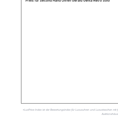
Preis für Second Hand Uhren Gerald Genta Retro Solo
*LuxPrice-Index ist der Bewertungsindex für Luxusuhren und Luxustaschen mit 
Auktionshäus