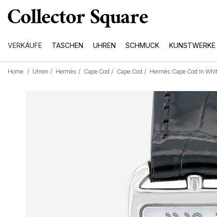
VERKÄUFE
TASCHEN
UHREN
SCHMUCK
KUNSTWERKE
Home
/
Uhren
/
Hermès
/
Cape Cod
/
Cape Cod
/
Hermès Cape Cod In Whit