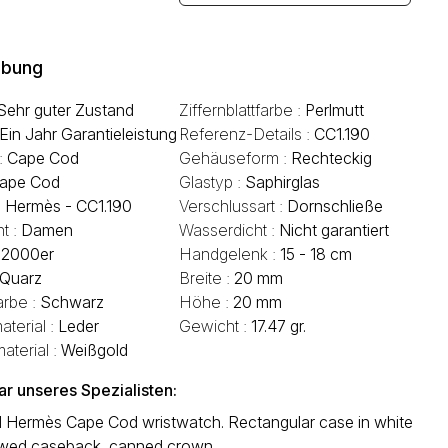
ibung
Sehr guter Zustand
Ziffernblattfarbe :
Perlmutt
Ein Jahr Garantieleistung
Referenz-Details :
CC1.190
 :
Cape Cod
Gehäuseform :
Rechteckig
ape Cod
Glastyp :
Saphirglas
:
Hermès - CC1.190
Verschlussart :
Dornschließe
t :
Damen
Wasserdicht :
Nicht garantiert
:
2000er
Handgelenk :
15 - 18 cm
Quarz
Breite :
20 mm
rbe :
Schwarz
Höhe :
20 mm
terial :
Leder
Gewicht :
17.47 gr.
terial :
Weißgold
 unseres Spezialisten:
d Hermès Cape Cod wristwatch. Rectangular case in white
ewed caseback, canned crown.