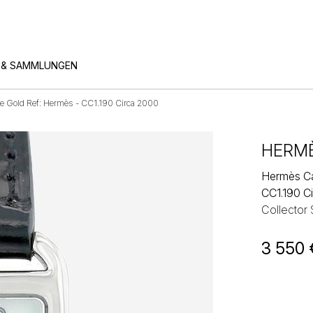
 & SAMMLUNGEN
e Gold Ref: Hermès - CC1.190 Circa 2000
HERM
Hermès Ca
CC1.190 C
Collector
3 550