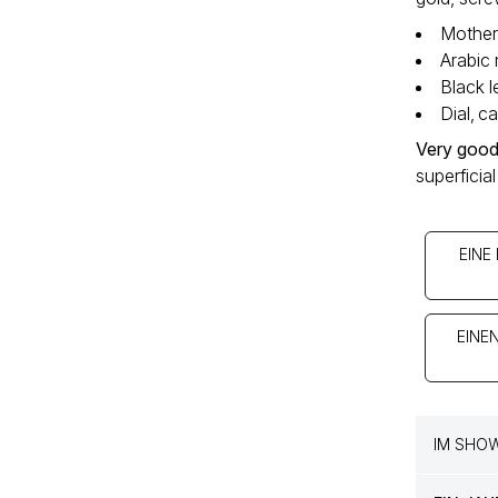
Mother 
Arabic
Black l
Dial‚ 
Very good
superficia
EINE
EINE
IM SHO