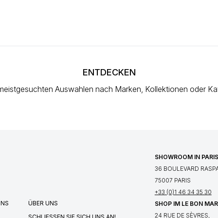
ENTDECKEN
meistgesuchten Auswahlen
nach Marken, Kollektionen oder Ka
SHOWROOM IN PARI
36 BOULEVARD RASPA
75007 PARIS
+33 (0)1 46 34 35 30
UNS
ÜBER UNS
SHOP IM LE BON MA
24 RUE DE SÈVRES,
SCHLIESSEN SIE SICH UNS AN!