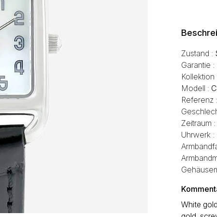
Beschre
Zustand :
Garantie :
Kollektion
Modell :
C
Referenz 
Geschlech
Zeitraum 
Uhrwerk :
Armbandfa
Armbandma
Gehäusema
Kommentar
White gol
gold, scr