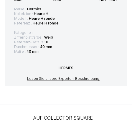
Marke :
Hermès
Kollektion :
Heure H
Modell :
Heure H ronde
Referenz :
Heure H ronde
Kategorie :
Ziffernblattfarbe :
Weiß
Referenz-Details :
0
Durchmesser :
40 mm
Maße :
40 mm
HERMÈS
Lesen Sie unsere Experten-Beschreibung
AUF COLLECTOR SQUARE