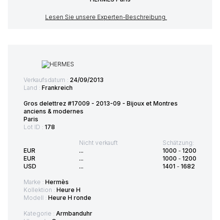
Lesen Sie unsere Experten-Beschreibung
Verkaufsdatum :
24/09/2013
Land :
Frankreich
Gros delettrez #17009 - 2013-09 - Bijoux et Montres
anciens & modernes
Paris
Lot ID :
178
Nicht verkauft
Schätzung:
EUR
...
1000
-
1200
EUR
...
1000
-
1200
USD
...
1401
-
1682
Marke :
Hermès
Kollektion :
Heure H
Modell :
Heure H ronde
Kategorie :
Armbanduhr