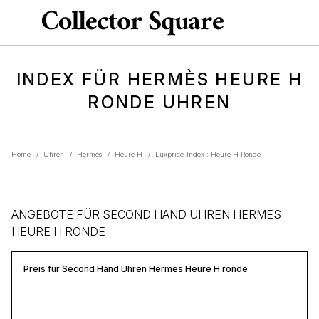
INDEX FÜR HERMÈS HEURE H
RONDE UHREN
Home
/
Uhren
/
Hermès
/
Heure H
/
Luxprice-Index : Heure H Ronde
ANGEBOTE FÜR SECOND HAND UHREN HERMES
HEURE H RONDE
Preis für Second Hand Uhren Hermes Heure H ronde