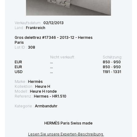
Verkaufsdatum :
02/12/2013
Land :
Frankreich
Gros delettrez #17346 - 2013-12 - Hermes
Paris
Lot ID :
308
Nicht verkauft
Schätzung:
EUR
...
850
-
950
EUR
...
850
-
950
USD
...
1191
-
1331
Marke :
Hermès
Kollektion :
Heure H
Modell :
Heure H ronde
Referenz :
Hermes - HR1.510
Kategorie :
Armbanduhr
HERMÈS Paris Swiss made
Lesen Sie unsere Experten-Beschreibung