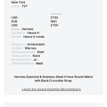
New York
Lot ID :
757
Verkauft:
USD
2750
EUR
1961
USD
2750
Marke :
Hermès
Kollektion :
Heure H
Modell :
Heure H ronde
Kategorie :
Armbanduhr
Zustand :
Wie neu
Gehäusematerial :
Stahl
Gehäuseform :
Rund
Mit Diamanten :
Ja :
Ziffernblattfarbe :
Weiß
Hermes Diamond & Stainless Steel H Hour Round Watch
with Black.Crocodile Strap.
Lesen Sie unsere Experten-Beschreibung