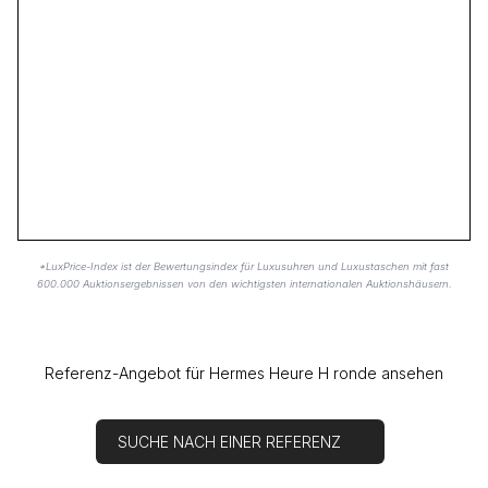
*LuxPrice-Index ist der Bewertungsindex für Luxusuhren und Luxustaschen mit fast
600.000 Auktionsergebnissen von den wichtigsten internationalen Auktionshäusern.
Referenz-Angebot für Hermes Heure H ronde ansehen
SUCHE NACH EINER REFERENZ