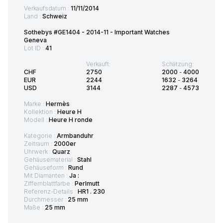
Verkaufsdatum :
11/11/2014
Land :
Schweiz
Sothebys #GE1404 - 2014-11 - Important Watches
Geneva
Lot ID :
41
Verkauft:
Schätzung:
CHF
2750
2000
-
4000
EUR
2244
1632
-
3264
USD
3144
2287
-
4573
Marke :
Hermès
Kollektion :
Heure H
Modell :
Heure H ronde
Kategorie :
Armbanduhr
Zeitraum :
2000er
Uhrwerk :
Quarz
Gehäusematerial :
Stahl
Gehäuseform :
Rund
Mit Diamanten :
Ja :
Ziffernblattfarbe :
Perlmutt
Referenz-Details :
HR1 . 230
Durchmesser :
25 mm
Maße :
25 mm