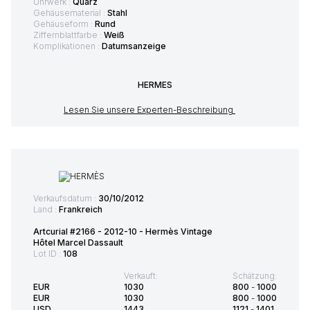
Uhrwerk :
Quarz
Gehäusematerial :
Stahl
Gehäuseform :
Rund
Ziffernblattfarbe :
Weiß
Komplikationen :
Datumsanzeige
HERMES
Lesen Sie unsere Experten-Beschreibung
Verkaufsdatum :
30/10/2012
Land :
Frankreich
Artcurial #2166 - 2012-10 - Hermès Vintage
Hôtel Marcel Dassault
Lot ID :
108
Verkauft:
Schätzung:
EUR
1030
800
-
1000
EUR
1030
800
-
1000
USD
1443
1121
-
1401