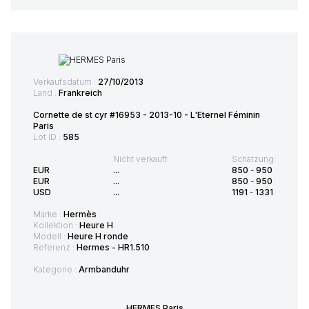
Verkaufsdatum :
27/10/2013
Land :
Frankreich
Cornette de st cyr #16953 - 2013-10 - L'Eternel Féminin
Paris
Lot ID :
585
Nicht verkauft
Schätzung:
EUR
...
850
-
950
EUR
...
850
-
950
USD
...
1191
-
1331
Marke :
Hermès
Kollektion :
Heure H
Modell :
Heure H ronde
Referenz :
Hermes - HR1.510
Kategorie :
Armbanduhr
HERMES Paris